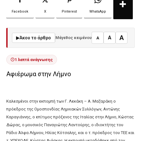
Facebook
X
Pinterest
WhatsApp
A
A
▶
Άκου το άρθρο
Μέγεθος κειμένου
A
1 λεπτά ανάγνωσης
Αφιέρωμα στην Λήμνο
Καλεσμένοι στην εκπομπή των Γ. Λεκάκη – Α. Μαζαράκη ο
πρόεδρος της Ομοσπονδίας Λημνιακών Συλλόγων, Αντώνης
Καραγιάννης, ο επίτιμος πρόξενος της Ιταλίας στην Λήμνο, Κώστας
Δώρας, ο μουσικός Παναγιώτης Λαντούρης, ο ιδιοκτήτης του
Ράδιο Άλφα Λήμνου, Ηλίας Κότσαλης, και ο τ. πρόεδρος του ΤΕΕ και
τ. ΥΠΕΧΩΔΕ, Κώστας Λιάσκας. Η εκπομπή μεταδόθηκε από τον