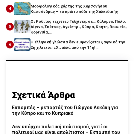
Μορφολογικός χάρτης της Χερσονήσου
4
Κασσάνδρας – το πρώτο πόδι της Χαλκιδικής
Οι Ροδίτες τεχνίτες Τελχίνες, σε… Κάλυμνο, Πύλο,
5
Αίγινα, Σπέτσες, Αγκίστρι, Κύπρο, Κρήτη, Βοιωτία,
Κορινθία,…
Η ελληνική γλώσσα δεν εμφανίζεται ξαφνικά την
6
2η χιλιετία π.Χ., αλλά από την 11η!…
Σχετικά Άρθρα
Εκπομπές – ρεπορτάζ του Γιώργου Λεκάκη για
την Κύπρο και το Κυπριακό
Δεν υπάρχει πολιτική πολιτισμού, γιατί οι
πολιτικοί μας είναι απολίτιστοι – Εκπομπή του