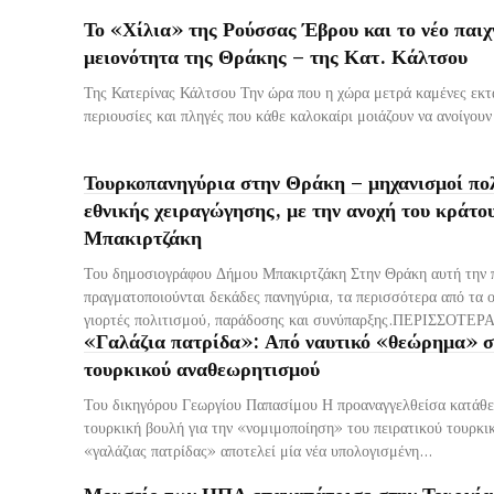
Το «Χίλια» της Ρούσσας Έβρου και το νέο παιχ
μειονότητα της Θράκης – της Κατ. Κάλτσου
Της Κατερίνας Κάλτσου Την ώρα που η χώρα μετρά καμένες εκτ
περιουσίες και πληγές που κάθε καλοκαίρι μοιάζουν να ανοίγουν 
Τουρκοπανηγύρια στην Θράκη – μηχανισμοί πολ
εθνικής χειραγώγησης, με την ανοχή του κράτου
Μπακιρτζάκη
Του δημοσιογράφου Δήμου Μπακιρτζάκη Στην Θράκη αυτή την 
πραγματοποιούνται δεκάδες πανηγύρια, τα περισσότερα από τα 
γιορτές πολιτισμού, παράδοσης και συνύπαρξης.ΠΕΡΙΣΣΟΤΕΡΑ 
«Γαλάζια πατρίδα»: Από ναυτικό «θεώρημα» σ
τουρκικού αναθεωρητισμού
Του δικηγόρου Γεωργίου Παπασίμου Η προαναγγελθείσα κατάθ
τουρκική βουλή για την «νομιμοποίηση» του πειρατικού τουρκι
«γαλάζιας πατρίδας» αποτελεί μία νέα υπολογισμένη...
Μουσείο των ΗΠΑ επαναπάτρισε στην Τουρκία 