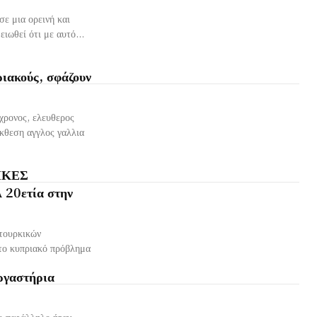
ε μια ορεινή και
ιωθεί ότι με αυτό...
ριακούς, σφάζουν
χρονος, ελευθερος
κθεση αγγλος γαλλια
ΙΚΕΣ
20ετία στην
 τουρκικών
 το κυπριακό πρόβλημα
ργαστήρια