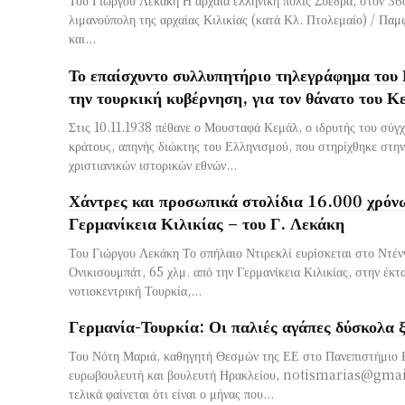
Του Γιώργου Λεκάκη Η αρχαία ελληνική πόλις Σύεδρα, στον 36ο π
λιμανούπολη της αρχαίας Κιλικίας (κατά Κλ. Πτολεμαίο) / Παμ
και...
Το επαίσχυντο συλλυπητήριο τηλεγράφημα του
την τουρκική κυβέρνηση, για τον θάνατο του Κ
Στις 10.11.1938 πέθανε ο Μουσταφά Κεμάλ, ο ιδρυτής του σύγ
κράτους, απηνής διώκτης του Ελληνισμού, που στηρίχθηκε σ
χριστιανικών ιστορικών εθνών...
Χάντρες και προσωπικά στολίδια 16.000 χρόν
Γερμανίκεια Κιλικίας – του Γ. Λεκάκη
Του Γιώργου Λεκάκη Το σπήλαιο Ντιρεκλί ευρίσκεται στο Ντέν
Ονικισουμπάτ, 65 χλμ. από την Γερμανίκεια Κιλικίας, στην έκτ
νοτιοκεντρική Τουρκία,...
Γερμανία-Τουρκία: Οι παλιές αγάπες δύσκολα 
Του Νότη Μαριά, καθηγητή Θεσμών της ΕΕ στο Πανεπιστήμιο Κ
ευρωβουλευτή και βουλευτή Ηρακλείου,
notismarias@gma
τελικά φαίνεται ότι είναι ο μήνας που...