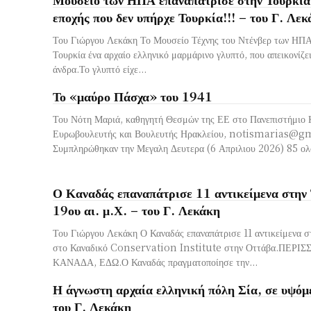
εποχής που δεν υπήρχε Τουρκία!!! – του Γ. Λε
Του Γιώργου Λεκάκη Το Μουσείο Τέχνης του Ντένβερ των ΗΠΑ
Τουρκία ένα αρχαίο ελληνικό μαρμάρινο γλυπτό, που απεικονίζε
άνδρα.Το γλυπτό είχε...
Το «μαύρο Πάσχα» του 1941
Του Νότη Μαριά, καθηγητή Θεσμών της ΕΕ στο Πανεπιστήμιο 
Ευρωβουλευτής και Βουλευτής Ηρακλείου,
notismarias@g
Συμπληρώθηκαν την Μεγαλη Δευτερα (6 Απριλιου 2026) 85 ολ
Ο Καναδάς επαναπάτρισε 11 αντικείμενα στην
19ου αι. μ.Χ. – του Γ. Λεκάκη
Του Γιώργου Λεκάκη Ο Καναδάς επαναπάτρισε 11 αντικείμενα στ
στο Καναδικό Conservation Institute στην Οττάβα.ΠΕΡΙΣ
ΚΑΝΑΔΑ, ΕΔΩ.Ο Καναδάς πραγματοποίησε την...
Η άγνωστη αρχαία ελληνική πόλη Σία, σε υψόμ
του Γ. Λεκάκη