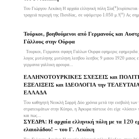
Του Γιώργου Λεκάκη Η αρχαία ελληνική πόλη Σία(*)ευρίσκεται σ
τραχειά περιοχή της Πισιδίας, σε υψόμετρο 1.050 μ.!(*) Ας σημε
Τούρκοι, βοηθούμενοι από Γερμανούς και Αυστ
Γάλλους στην Ούρφα
Τουρκοι, Γερμανοι σφαγη Γαλλων Ουρφα εφημερις εφημεριδα 
λογος μυτιληνης μυτιληνη λεσβου λεσβος 9 μαιου 1920 μαιος ε
γερμανια γαλλικη φρουρα...
ΕΛΛΗΝΟΤΟΥΡΚΙΚΕΣ ΣΧΕΣΕΙΣ και ΠΟΛΙΤ
ΕΞΕΛΙΞΕΙΣ και ΙΔΕΟΛΟΓΙΑ την ΤΕΛΕΥΤΑΙΑ 
ΕΛΛΑΔΑ
Tου καθηγητή Νεοκλή Σαρρή Δύο χρόνια μετά την εισβολή των
στρατευμάτων στην Κύπρο, η Άγκυρα πίστευε ότι είχε «λύσει»
και πως...
ΣΥΕΔΡΑ: Η αρχαία ελληνική πόλη με τα 120 ε
ελαιολάδου! – του Γ. Λεκάκη