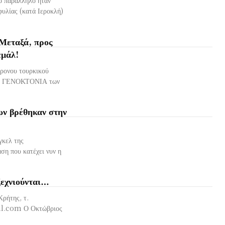
αράλληλο ήταν
φυλίας (κατά Ιεροκλή)
 Μεταξά, προς
εμάλ!
χρονου τουρκικού
την ΓΕΝΟΚΤΟΝΙΑ των
ων βρέθηκαν στην
γκελ της
αση που κατέχει νυν η
ξεχνιούνται…
ρήτης, τ.
il.com
Ο Οκτώβριος