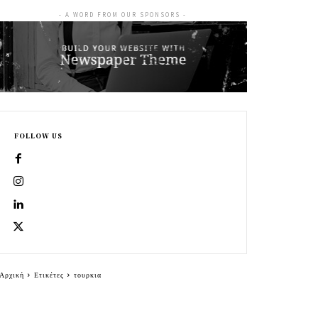
- A WORD FROM OUR SPONSORS -
FOLLOW US
Αρχική
Ετικέτες
τουρκια