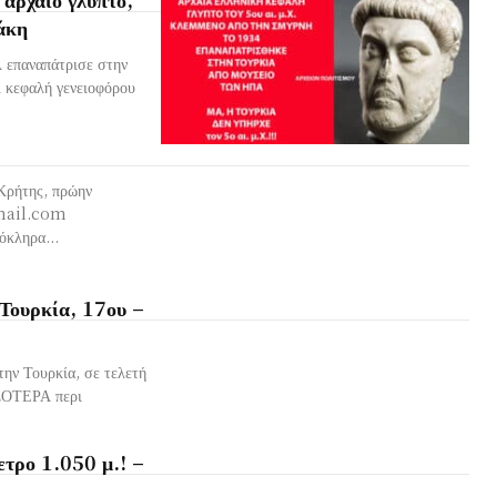
κάκη
 επαναπάτρισε στην
ι κεφαλή γενειοφόρου
Κρήτης, πρώην
mail.com
όκληρα...
 Τουρκία, 17ου –
ην Τουρκία, σε τελετή
ΣΟΤΕΡΑ περι
ετρο 1.050 μ.! –