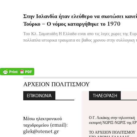
Στην Ισλανδία ήταν ελεύθερο να σκοτώσει κανε
Τούρκο – Ο νόμος καταργήθηκε το 1970
Του Κλ. Σαματιάδη Η Ελλαδα ειναι απο τις λιγες χωρες της Ευρ
πολλαπλα ιστορικα τραυματα σε βαθος χρονου στην συλλογικη 
ΑΡΧΕΙΟΝ ΠΟΛΙΤΙΣΜΟΥ
ΕΠΙΚΟΙΝΩΝΙΑ
ΤΗΛΕΟΡΑΣΗ
Ο Γ. Λεκάκης στην τηλεοπτική
Mέσω ηλεκτρονικού
εκπομπή ΝΩΡΙΣ-ΝΩΡΙΣ της ΕΡ
ταχυδρομείου (email):
glek@otenet.gr
ΤΟ ΑΡΧΕΙΟΝ ΠΟΛΙΤΙΣΜΟΥ
ΣΤΟ ΑΡΩΜΑ ΕΛΛΑΔΑΣ