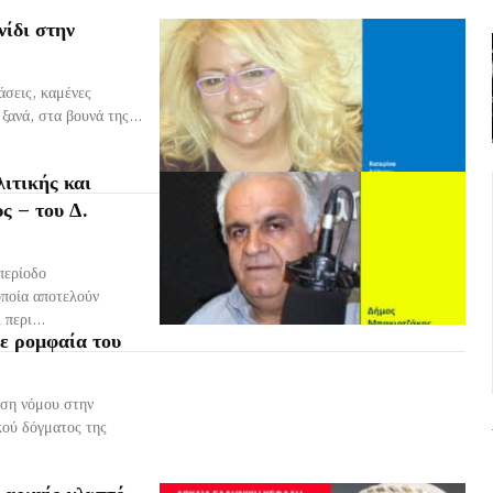
νίδι στην
άσεις, καμένες
ξανά, στα βουνά της...
ιτικής και
ς – του Δ.
περίοδο
οποία αποτελούν
περι...
ε ρομφαία του
εση νόμου στην
κού δόγματος της
αρχαίο γλυπτό,