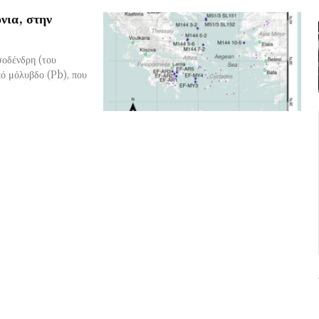
νια, στην
σοδένδρη (του
πό μόλυβδο (Pb), που