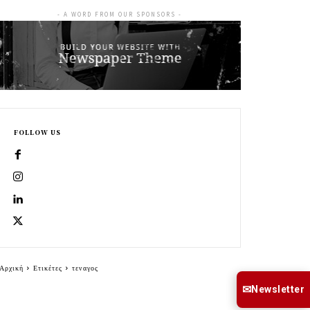
- A WORD FROM OUR SPONSORS -
FOLLOW US
Αρχική
Ετικέτες
τεναγος
✉
Newsletter