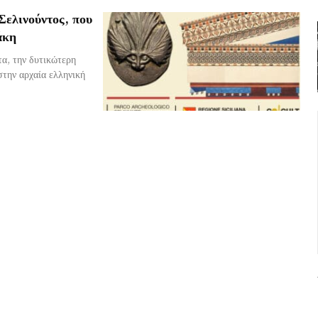
Σελινούντος, που
άκη
α, την δυτικώτερη
στην αρχαία ελληνική