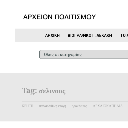
ΑΡΧΙΚΉ
ΒΙΟΓΡΑΦΙΚΌ Γ. ΛΕΚΆΚΗ
ΤΟ 
Tag:
σελινους
ΚΡΗΤΗ
παλαιολιθικη εποχη
ηρακλειτος
ΑΡΧΑΙΟΚΑΠΗΛΙΑ