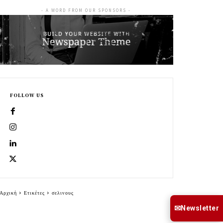
- A WORD FROM OUR SPONSORS -
FOLLOW US
Αρχική
Ετικέτες
σελινους
✉
Newsletter