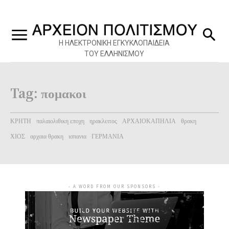
Η ΗΛΕΚΤΡΟΝΙΚΗ ΕΓΚΥΚΛΟΠΑΙΔΕΙΑ
ΤΟΥ ΕΛΛΗΝΙΣΜΟΥ
Tag:
πομακοι
ΚΡΗΤΗ
παλαιολιθικη εποχη
ηρακλειτος
ΑΡΧΑΙΟΚΑΠΗΛΙΑ
θρακη
ΧΙΟΣ
αρχαια θρακη
ισπανια
ΓΕΡΜΑΝΙΑ
- A WORD FROM OUR SPONSORS -