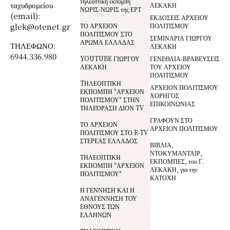
τηλεοπτική εκπομπή
ταχυδρομείου
ΛΕΚΑΚΗ
ΝΩΡΙΣ-ΝΩΡΙΣ της ΕΡΤ
(email):
ΕΚΔΟΣΕΙΣ ΑΡΧΕΙΟΥ
glek@otenet.gr
ΤΟ ΑΡΧΕΙΟΝ
ΠΟΛΙΤΙΣΜΟΥ
ΠΟΛΙΤΙΣΜΟΥ ΣΤΟ
ΣΕΜΙΝΑΡΙΑ ΓΙΩΡΓΟΥ
ΑΡΩΜΑ ΕΛΛΑΔΑΣ
ΤΗΛΕΦΩΝΟ:
ΛΕΚΑΚΗ
6944.336.980
YOUTUBE ΓΙΩΡΓΟΥ
ΓΕΝΕΘΛΙΑ-ΒΡΑΒΕΥΣΕΙΣ
ΛΕΚΑΚΗ
ΤΟΥ ΑΡΧΕΙΟΥ
ΠΟΛΙΤΙΣΜΟΥ
TΗΛΕΟΠΤΙΚΗ
ΑΡΧΕΙΟΝ ΠΟΛΙΤΙΣΜΟΥ
ΕΚΠΟΜΠΗ "ΑΡΧΕΙΟΝ
ΧΟΡΗΓΟΣ
ΠΟΛΙΤΙΣΜΟΥ" ΣΤΗΝ
ΕΠΙΚΟΙΝΩΝΙΑΣ
ΤΗΛΕΌΡΑΣΗ ΔΙΟΝ TV
ΓΡΑΦΟΥΝ ΣΤΟ
ΤΟ ΑΡΧΕΙΟΝ
ΑΡΧΕΙΟΝ ΠΟΛΙΤΙΣΜΟΥ
ΠΟΛΙΤΙΣΜΟΥ ΣΤΟ E-TV
ΣΤΕΡΕΑΣ ΕΛΛΑΔΟΣ
ΒΙΒΛΙΑ,
ΝΤΟΚΥΜΑΝΤΑΙΡ,
ΤΗΛΕΟΠΤΙΚΗ
ΕΚΠΟΜΠΕΣ, του Γ.
ΕΚΠΟΜΠΗ "ΑΡΧΕΙΟΝ
ΛΕΚΑΚΗ, για την
ΠΟΛΙΤΙΣΜΟΥ"
ΚΑΤΟΧΗ
Η ΓΕΝΝΗΣΗ ΚΑΙ Η
ΑΝΑΓΕΝΝΗΣΗ ΤΟΥ
ΕΘΝΟΥΣ ΤΩΝ
ΕΛΛΗΝΩΝ