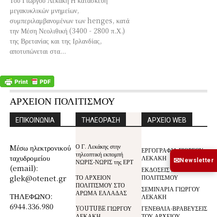
μεγακυκλικών μνημείων,
συμπεριλαμβανομένων των henges, κατά
την Μέση Νεολιθική (3400 - 2800 π.Χ.)
της Βρετανίας και της Ιρλανδίας,
αποτυπώνεται στα...
ΑΡΧΕΙΟΝ ΠΟΛΙΤΙΣΜΟΥ
ΕΠΙΚΟΙΝΩΝΙΑ
ΤΗΛΕΟΡΑΣΗ
ΑΡΧΕΙΟ WEB
Ο Γ. Λεκάκης στην
Mέσω ηλεκτρονικού
ΕΡΓΟΓΡΑΦΙΑ ΓΙΩΡΓΟΥ
τηλεοπτική εκπομπή
ταχυδρομείου
ΛΕΚΑΚΗ
✉
Newsletter
ΝΩΡΙΣ-ΝΩΡΙΣ της ΕΡΤ
(email):
ΕΚΔΟΣΕΙΣ ΑΡΧΕΙΟΥ
glek@otenet.gr
ΤΟ ΑΡΧΕΙΟΝ
ΠΟΛΙΤΙΣΜΟΥ
ΠΟΛΙΤΙΣΜΟΥ ΣΤΟ
ΣΕΜΙΝΑΡΙΑ ΓΙΩΡΓΟΥ
ΑΡΩΜΑ ΕΛΛΑΔΑΣ
ΤΗΛΕΦΩΝΟ:
ΛΕΚΑΚΗ
6944.336.980
YOUTUBE ΓΙΩΡΓΟΥ
ΓΕΝΕΘΛΙΑ-ΒΡΑΒΕΥΣΕΙΣ
ΛΕΚΑΚΗ
ΤΟΥ ΑΡΧΕΙΟΥ