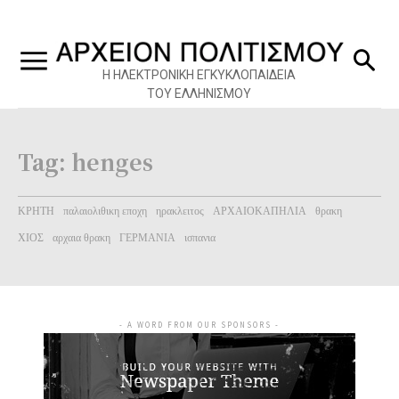
Η ΗΛΕΚΤΡΟΝΙΚΗ ΕΓΚΥΚΛΟΠΑΙΔΕΙΑ
ΤΟΥ ΕΛΛΗΝΙΣΜΟΥ
Tag:
henges
ΚΡΗΤΗ
παλαιολιθικη εποχη
ηρακλειτος
ΑΡΧΑΙΟΚΑΠΗΛΙΑ
θρακη
ΧΙΟΣ
αρχαια θρακη
ΓΕΡΜΑΝΙΑ
ισπανια
- A WORD FROM OUR SPONSORS -