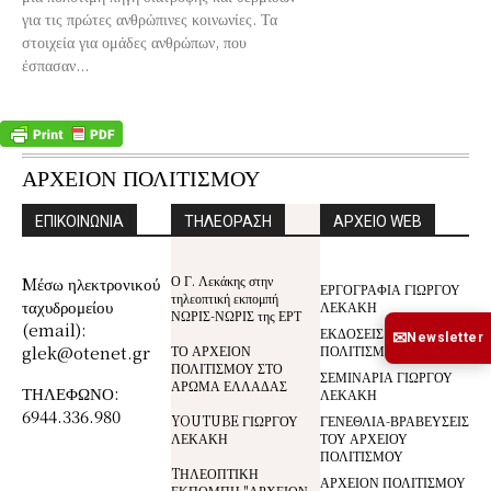
για τις πρώτες ανθρώπινες κοινωνίες. Τα
στοιχεία για ομάδες ανθρώπων, που
έσπασαν...
ΑΡΧΕΙΟΝ ΠΟΛΙΤΙΣΜΟΥ
ΕΠΙΚΟΙΝΩΝΙΑ
ΤΗΛΕΟΡΑΣΗ
ΑΡΧΕΙΟ WEB
Ο Γ. Λεκάκης στην
Mέσω ηλεκτρονικού
ΕΡΓΟΓΡΑΦΙΑ ΓΙΩΡΓΟΥ
τηλεοπτική εκπομπή
ταχυδρομείου
ΛΕΚΑΚΗ
ΝΩΡΙΣ-ΝΩΡΙΣ της ΕΡΤ
(email):
ΕΚΔΟΣΕΙΣ ΑΡΧΕΙΟΥ
✉
Newsletter
glek@otenet.gr
ΤΟ ΑΡΧΕΙΟΝ
ΠΟΛΙΤΙΣΜΟΥ
ΠΟΛΙΤΙΣΜΟΥ ΣΤΟ
ΣΕΜΙΝΑΡΙΑ ΓΙΩΡΓΟΥ
ΑΡΩΜΑ ΕΛΛΑΔΑΣ
ΤΗΛΕΦΩΝΟ:
ΛΕΚΑΚΗ
6944.336.980
YOUTUBE ΓΙΩΡΓΟΥ
ΓΕΝΕΘΛΙΑ-ΒΡΑΒΕΥΣΕΙΣ
ΛΕΚΑΚΗ
ΤΟΥ ΑΡΧΕΙΟΥ
ΠΟΛΙΤΙΣΜΟΥ
TΗΛΕΟΠΤΙΚΗ
ΑΡΧΕΙΟΝ ΠΟΛΙΤΙΣΜΟΥ
ΕΚΠΟΜΠΗ "ΑΡΧΕΙΟΝ