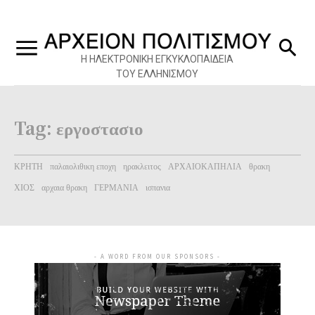
Η ΗΛΕΚΤΡΟΝΙΚΗ ΕΓΚΥΚΛΟΠΑΙΔΕΙΑ
ΤΟΥ ΕΛΛΗΝΙΣΜΟΥ
Tag:
εργοστασιο
ΚΡΗΤΗ
παλαιολιθικη εποχη
ηρακλειτος
ΑΡΧΑΙΟΚΑΠΗΛΙΑ
θρακη
ΧΙΟΣ
αρχαια θρακη
ΓΕΡΜΑΝΙΑ
ισπανια
- A WORD FROM OUR SPONSORS -