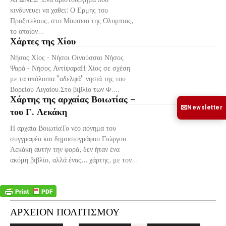
κινδυνευει να χαθει: Ο Ερμης του
Πραξιτελους, στο Μουσειο της Ολυμπιας,
το οποίον...
Χάρτες της Χίου
Νήσος Χίος - Νήσοι Οινούσσαι Νήσος
Ψαρά - Νήσος ΑντίψαραΗ Χίος σε σχέση
με τα υπόλοιπα "αδελφά" νησιά της του
Βορείου Αιγαίου.Στο βιβλίο των Φ....
Χάρτης της αρχαίας Βοιωτίας –
✉
Newsletter
του Γ. Λεκάκη
Η αρχαία ΒοιωτίαΤο νέο πόνημα του
συγγραφέα και δημοσιογράφου Γιώργου
Λεκάκη αυτήν την φορά, δεν ήταν ένα
ακόμη βιβλίο, αλλά ένας... χάρτης, με τον...
ΑΡΧΕΙΟΝ ΠΟΛΙΤΙΣΜΟΥ