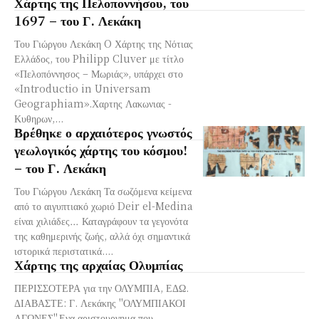
Χάρτης της Πελοποννήσου, του
1697 – του Γ. Λεκάκη
Του Γιώργου Λεκάκη O Χάρτης της Νότιας
Ελλάδος, του Philipp Cluver με τίτλο
«Πελοπόννησος – Μωριάς», υπάρχει στο
«Introductio in Universam
Geographiam».Χαρτης Λακωνιας -
Κυθηρων,...
Βρέθηκε ο αρχαιότερος γνωστός
γεωλογικός χάρτης του κόσμου!
– του Γ. Λεκάκη
Του Γιώργου Λεκάκη Τα σωζόμενα κείμενα
από το αιγυπτιακό χωριό Deir el-Medina
είναι χιλιάδες… Καταγράφουν τα γεγονότα
της καθημερινής ζωής, αλλά όχι σημαντικά
ιστορικά περιστατικά....
Χάρτης της αρχαίας Ολυμπίας
ΠΕΡΙΣΣΟΤΕΡΑ για την ΟΛΥΜΠΙΑ, ΕΔΩ.
ΔΙΑΒΑΣΤΕ: Γ. Λεκάκης "ΟΛΥΜΠΙΑΚΟΙ
ΑΓΩΝΕΣ".Ενα αριστουργημα που