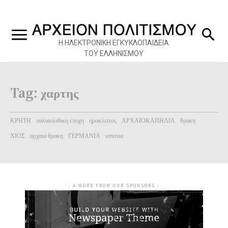
Η ΗΛΕΚΤΡΟΝΙΚΗ ΕΓΚΥΚΛΟΠΑΙΔΕΙΑ
ΤΟΥ ΕΛΛΗΝΙΣΜΟΥ
Tag:
χαρτης
ΚΡΗΤΗ
παλαιολιθικη εποχη
ηρακλειτος
ΑΡΧΑΙΟΚΑΠΗΛΙΑ
θρακη
ΧΙΟΣ
αρχαια θρακη
ΓΕΡΜΑΝΙΑ
ισπανια
- A WORD FROM OUR SPONSORS -