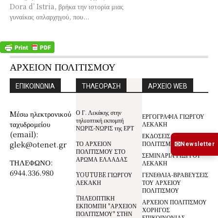
Dora d’ Istria, βρήκα την ιστορία μιας
γυναίκας οπλαρχηγού, που...
ΑΡΧΕΙΟΝ ΠΟΛΙΤΙΣΜΟΥ
ΕΠΙΚΟΙΝΩΝΙΑ
ΤΗΛΕΟΡΑΣΗ
ΑΡΧΕΙΟ WEB
Ο Γ. Λεκάκης στην
Mέσω ηλεκτρονικού
ΕΡΓΟΓΡΑΦΙΑ ΓΙΩΡΓΟΥ
τηλεοπτική εκπομπή
ταχυδρομείου
ΛΕΚΑΚΗ
ΝΩΡΙΣ-ΝΩΡΙΣ της ΕΡΤ
(email):
ΕΚΔΟΣΕΙΣ ΑΡΧΕΙΟΥ
glek@otenet.gr
ΤΟ ΑΡΧΕΙΟΝ
ΠΟΛΙΤΙΣΜΟΥ
✉
Newsletter
ΠΟΛΙΤΙΣΜΟΥ ΣΤΟ
ΣΕΜΙΝΑΡΙΑ ΓΙΩΡΓΟΥ
ΑΡΩΜΑ ΕΛΛΑΔΑΣ
ΤΗΛΕΦΩΝΟ:
ΛΕΚΑΚΗ
6944.336.980
YOUTUBE ΓΙΩΡΓΟΥ
ΓΕΝΕΘΛΙΑ-ΒΡΑΒΕΥΣΕΙΣ
ΛΕΚΑΚΗ
ΤΟΥ ΑΡΧΕΙΟΥ
ΠΟΛΙΤΙΣΜΟΥ
TΗΛΕΟΠΤΙΚΗ
ΑΡΧΕΙΟΝ ΠΟΛΙΤΙΣΜΟΥ
ΕΚΠΟΜΠΗ "ΑΡΧΕΙΟΝ
ΧΟΡΗΓΟΣ
ΠΟΛΙΤΙΣΜΟΥ" ΣΤΗΝ
ΕΠΙΚΟΙΝΩΝΙΑΣ