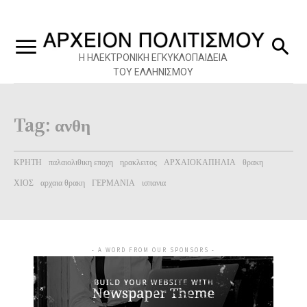
Η ΗΛΕΚΤΡΟΝΙΚΗ ΕΓΚΥΚΛΟΠΑΙΔΕΙΑ
ΤΟΥ ΕΛΛΗΝΙΣΜΟΥ
Tag:
ανθη
ΚΡΗΤΗ
παλαιολιθικη εποχη
ηρακλειτος
ΑΡΧΑΙΟΚΑΠΗΛΙΑ
θρακη
ΧΙΟΣ
αρχαια θρακη
ΓΕΡΜΑΝΙΑ
ισπανια
- A WORD FROM OUR SPONSORS -