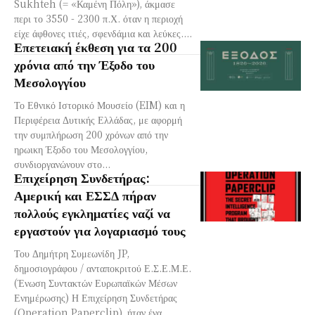
Sukhteh (= «Καμένη Πόλη»), άκμασε
περι το 3550 - 2300 π.Χ. όταν η περιοχή
είχε άφθονες ιτιές, σφενδάμια και λεύκες....
Επετειακή έκθεση για τα 200
χρόνια από την Έξοδο του
Μεσολογγίου
Το Εθνικό Ιστορικό Μουσείο (EIM) και η
Περιφέρεια Δυτικής Ελλάδας, με αφορμή
την συμπλήρωση 200 χρόνων από την
ηρωικη Έξοδο του Μεσολογγίου,
συνδιοργανώνουν στο...
Επιχείρηση Συνδετήρας:
Αμερική και ΕΣΣΔ πήραν
πολλούς εγκληματίες ναζί να
εργαστούν για λογαριασμό τους
Του Δημήτρη Συμεωνίδη JP,
δημοσιογράφου / ανταποκριτού Ε.Σ.Ε.Μ.Ε.
(Ένωση Συντακτών Ευρωπαϊκών Μέσων
Ενημέρωσης) Η Επιχείρηση Συνδετήρας
(Operation Paperclip), ήταν ένα