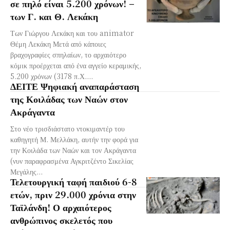
σε πηλό είναι 5.200 χρόνων! –
των Γ. και Θ. Λεκάκη
Των Γιώργου Λεκάκη και του animator
Θέμη Λεκάκη Μετά από κάποιες
βραχογραφίες σπηλαίων, το αρχαιότερο
κόμικ προέρχεται από ένα αγγείο κεραμικής,
5.200 χρόνων (3178 π.Χ....
ΔΕΙΤΕ Ψηφιακή αναπαράσταση
της Κοιλάδας των Ναών στον
Ακράγαντα
Στο νέο τρισδιάστατο ντοκιμαντέρ του
καθηγητή Μ. Μελλάκη, αυτήν την φορά για
την Κοιλάδα των Ναών και τον Ακράγαντα
(νυν παραφρασμένα Αγκριτζέντο Σικελίας
Μεγάλης...
Τελετουργική ταφή παιδιού 6-8
ετών, πριν 29.000 χρόνια στην
Ταϊλάνδη! Ο αρχαιότερος
ανθρώπινος σκελετός που