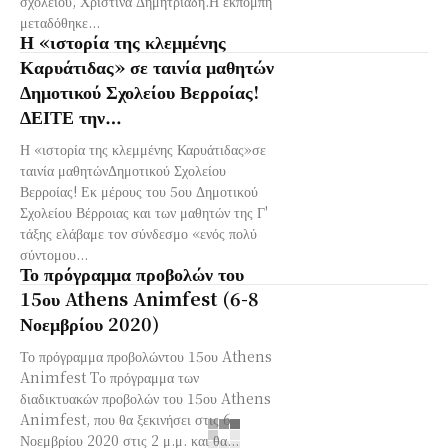
σχολείου, Χριστίνα Δημητριάδη.Η εκπομπή
μεταδόθηκε...
Η «ιστορία της κλεμμένης
Καρυάτιδας» σε ταινία μαθητών
Δημοτικού Σχολείου Βερροίας!
ΔΕΙΤΕ την…
Η «ιστορία της κλεμμένης Καρυάτιδας»σε
ταινία μαθητώνΔημοτικού Σχολείου
Βερροίας! Εκ μέρους του 5ου Δημοτικού
Σχολείου Βέρροιας και των μαθητών της Γ'
τάξης ελάβαμε τον σύνδεσμο «ενός πολύ
σύντομου...
Το πρόγραμμα προβολών του
15ου Athens Animfest (6-8
Νοεμβρίου 2020)
Το πρόγραμμα προβολώντου 15ου Athens
Animfest Tο πρόγραμμα των
διαδικτυακών προβολών του 15ου Athens
Animfest, που θα ξεκινήσει στις 6
Νοεμβρίου 2020 στις 2 μ.μ. και θα...