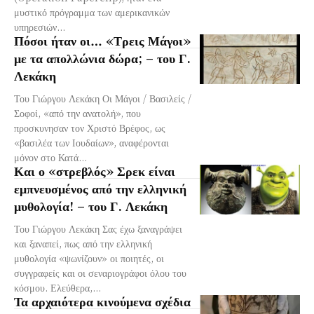
μυστικό πρόγραμμα των αμερικανικών
υπηρεσιών...
Πόσοι ήταν οι… «Τρεις Μάγοι»
με τα απολλώνια δώρα; – του Γ.
Λεκάκη
Του Γιώργου Λεκάκη Οι Μάγοι / Βασιλείς /
Σοφοί, «από την ανατολή», που
προσκυνησαν τον Χριστό Βρέφος, ως
«βασιλέα των Ιουδαίων», αναφέρονται
μόνον στο Κατά...
Και ο «στρεβλός» Σρεκ είναι
εμπνευσμένος από την ελληνική
μυθολογία! – του Γ. Λεκάκη
Του Γιώργου Λεκάκη Σας έχω ξαναγράψει
και ξαναπεί, πως από την ελληνική
μυθολογία «ψωνίζουν» οι ποιητές, οι
συγγραφείς και οι σεναριογράφοι όλου του
κόσμου. Ελεύθερα,...
Τα αρχαιότερα κινούμενα σχέδια