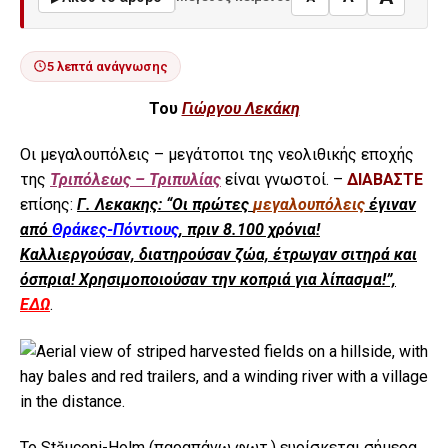
5 λεπτά ανάγνωσης
Του
Γιώργου Λεκάκη
Οι μεγαλουπόλεις – μεγάτοποι της νεολιθικής εποχής
της
Τριπόλεως – Τριπυλίας
είναι γνωστοί. –
ΔΙΑΒΑΣΤΕ
επίσης:
Γ. Λεκακης: “Οι πρώτες
μεγαλουπόλεις
έγιναν
από
Θράκες-Πόντιους
, πριν 8.100 χρόνια!
Καλλιεργούσαν, διατηρούσαν ζώα, έτρωγαν σιτηρά και
όσπρια! Χρησιμοποιούσαν την κοπριά για λίπασμα!”,
ΕΔΩ
.
Το Stăuceni-Holm (παραπάνω φωτ.) ευρίσκεται σήμερα