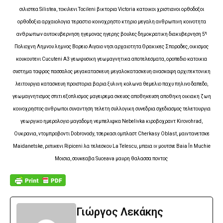
σιλιστεα Silistea, τοκιλενι Tocileni βικτορια Victoria κατοικοι χριστιανοι ορθοδοξοι
ορθοδοξια αρχαιολογια τεραστιο κοινοχρηστο κτηριο μεγαλη ανθρωπινη κοινοτητα
η
ανθρωπων αυτοκυβερνηση ηγεμονας ηγερης βουλες δημοκρατικη διακυβερνηση 5
Πολιοχνη Λημνου λημνος Βορειο Αιγαιο νησι αρχαιοτητα Θρακικες Σποραδες, οικισμος
κουκουτενι Cucuteni A3 γεωφυσικη γεωμαγνητικα αποτελεσματα, οροπεδιο κατοικια
συστημα ταφρος πασσαλος μεγακατασκευη μεγαλοκατασκευη ανασκαφη αρχιτεκτονικη
λειτουργια κατασκευη προιστορια βαρια ξυλινη κολωνα θεμελιο παχυ πηλινο δαπεδο,
γεωμαγνητισμος σπιτι εξοπλισμος μαγειρεμα σκευος αποθηκευση αποθηκη οικιακη ζωη
κοινοχρηστος ανθρωποι συναντηση τελετη συλλογικη συνεδρια σχεδιασμος τελετουργια
γεωργικο ημερολογιο μαγαδομη νεμπελιφκα Nebelivka κιροβοχραντ Kirovohrad,
Ουκρανια, ντομπροβοντι Dobrovody, τσερκασι ομπλαστ Cherkasy Oblast, μαιντανετσκε
Maidanetske, ριπικενι Ripiceni λα τελεσκου La Telescu, μπαια ιν μουτσιε Baia În Muchie
Μοισια, σουκεαβα Suceava μαυρη θαλασσα ποντος
Γιώργος Λεκάκης