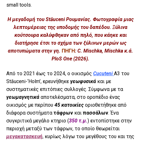
Η μεγαδομή του Stăuceni Ρουμανίας. Φωτογραφία μιας
λεπτομέρειας της υποδομής του δαπέδου. Ξύλινα
κούτσουρα καλύφθηκαν από πηλό, που κάηκε και
διατήρησε έτσι το σχήμα των ξύλινων μερών ως
αποτυπώματα στην γη.
ΠΗΓΗ
: C. Mischka, Mischka κ.ά.
PloS One (2026).
Από το 2021 έως το 2024, ο οικισμός
Cucuteni
A3 του
Stăuceni-‘Holm’, ερευνήθηκε
γεωφυσικά
και με
συστηματικές επιτόπιες συλλογές. Σύμφωνα με τα
γεωμαγνητικά
αποτελέσματα, στο οροπέδιο ένας
οικισμός με περίπου
45 κατοικίες
οριοθετήθηκε από
διάφορα συστήματα
τάφρων
και
πασσάλων
. Ένα
συγκριτικά μεγάλο κτηριο (
350 τ.μ.
) εντοπίστηκε στην
περιοχή μεταξύ των τάφρων, το οποίο θεωρείται
μεγακατασκευή
, κυρίως λόγω του μεγέθους του και της