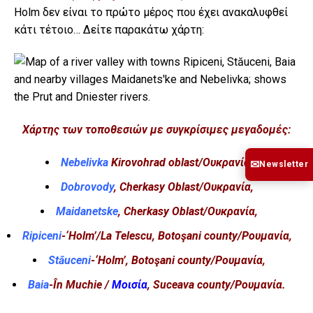
Holm δεν είναι το πρώτο μέρος που έχει ανακαλυφθεί
κάτι τέτοιο… Δείτε παρακάτω χάρτη:
Χάρτης των τοποθεσιών με συγκρίσιμες μεγαδομές:
Nebelivka
Kirovohrad oblast/Ουκρανία,
✉
Newsletter
Dobrovody
, Cherkasy Oblast/Ουκρανία,
Maidanetske
, Cherkasy Oblast/Ουκρανία,
Ripiceni
-‘Holm’/La Telescu, Botoşani county/Ρουμανία,
Stăuceni
-‘Holm’, Botoşani county/Ρουμανία,
Baia
-În Muchie /
Μοισία
, Suceava county/Ρουμανία.