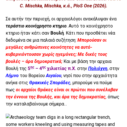
C. Mischka, Mischka, κ.ά., PloS One (2026).
Σε αυτήν την περιοχή, οι αρχαιολόγοι ανακάλυψαν ένα
τεράστιο κοινόχρηστο κτηριο
. Αυτό το κοινόχρηστο
κτηριο ήταν κάτι σαν
Βουλή
. Κάτι που προσθέτει νέα
δεδομένα σε μια παλαιά συζήτηση:
Μπορούσαν οι
μεγάλες ανθρώπινες κοινότητες να αυτό-
κυβερνιόντουσαν χωρίς ηγεμόνες; Με δικές τους
βουλές – άρα δημοκρατικά;
Και με βάση την αρχαια
ης
ης
Βουλή της
5
– 4
χιλιετίας π.Χ.
στην
Πολιόχνη
, στην
Λήμνο
του Βορείου
Αιγαίου
, νησί που στην αρχαιότητα
ανήκε στις
Θρακικές Σποράδες
, μπορούμε να πούμε
πως
οι αρχαίοι Θράκες είναι οι πρώτοι που συνέλαβαν
την έννοια της Βουλής, και άρα της δημοκρατίας,
όπως
την καταλαβαίνουμε σήμερα…