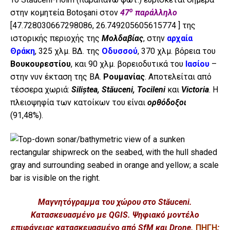
ο
στην κομητεία Botoşani στον
47
παράλληλο
[47.728030667298086, 26.749205605615774 ] της
ιστορικής περιοχής της
Μολδαβίας
, στην
αρχαία
Θράκη
, 325 χλμ. ΒΔ. της
Οδυσσού
, 370 χλμ. βόρεια του
Βουκουρεστίου
, και 90 χλμ. βορειοδυτικά του
Ιασίου
–
στην νυν έκταση της ΒΑ.
Ρουμανίας
. Αποτελείται από
τέσσερα χωριά:
Siliștea, Stăuceni, Tocileni
και
Victoria
. Η
πλειοψηφία των κατοίκων του είναι
ορθόδοξοι
(91,48%).
Μαγνητόγραμμα του χώρου στο Stăuceni.
Κατασκευασμένο με QGIS. Ψηφιακό μοντέλο
επιφάνειας κατασκευασμένο από SfM και Drone.
ΠΗΓΗ
: