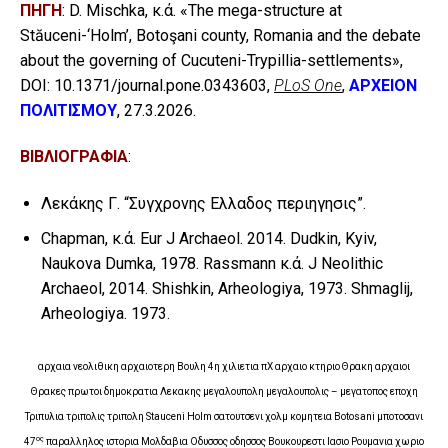
ΠΗΓΗ
: D. Mischka, κ.ά. «The mega-structure at
Stăuceni-‘Holm’, Botoşani county, Romania and the debate
about the governing of Cucuteni-Trypillia-settlements»,
DOI: 10.1371/journal.pone.0343603,
PLoS One
,
ΑΡΧΕΙΟΝ
ΠΟΛΙΤΙΣΜΟΥ
, 27.3.2026.
ΒΙΒΛΙΟΓΡΑΦΙΑ
:
Λεκάκης Γ. “Συγχρονης Ελλαδος περιηγησις”.
Chapman, κ.ά. Eur J Archaeol. 2014. Dudkin, Kyiv,
Naukova Dumka, 1978. Rassmann κ.ά. J Neolithic
Archaeol, 2014. Shishkin, Arheologiya, 1973. Shmaglij,
Arheologiya. 1973.
αρχαια νεολιθικη αρχαιοτερη Βουλη 4η χιλιετια πΧ αρχαιο κτηριο Θρακη αρχαιοι
Θρακες πρωτοι δημοκρατια Λεκακης
μεγαλουπολη μεγαλουπολις – μεγατοπος εποχη
Τριπυλια τριπολις τριπολη Stauceni Holm σατουτσενι χολμ κομητεια Botosani μποτοσανι
ος
47
παραλληλος ιστορια Μολδαβια Οδυσσος οδησσος Βουκουρεστι Ιασιο Ρουμανια χωριο