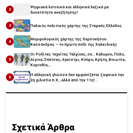
Ψηφιακά λατινικά και ελληνικά λεξικά με
2
δυνατότητα αναζήτησης!
3
Παλαιός πολιτικός χάρτης της Στερεάς Ελλάδος
Μορφολογικός χάρτης της Χερσονήσου
4
Κασσάνδρας – το πρώτο πόδι της Χαλκιδικής
Οι Ροδίτες τεχνίτες Τελχίνες, σε… Κάλυμνο, Πύλο,
5
Αίγινα, Σπέτσες, Αγκίστρι, Κύπρο, Κρήτη, Βοιωτία,
Κορινθία,…
Η ελληνική γλώσσα δεν εμφανίζεται ξαφνικά την
6
2η χιλιετία π.Χ., αλλά από την 11η!…
Σχετικά Άρθρα