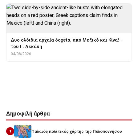
Δυο ολόιδια αρχαία δοχεία, από Μεξικό και Κίνα! –
του Γ. Λεκάκη
04/08/2026
Tags
αρχαια θρακη
αρχαια ρουμανια
βουλη
δημοκρατια
μολδαβια
ΝΕΟΛΙΘΙΚΗ
νεολιθικοι ανθρωποι
Δημοφιλή άρθρα
1
Παλαιός πολιτικός χάρτης της Πελοποννήσου