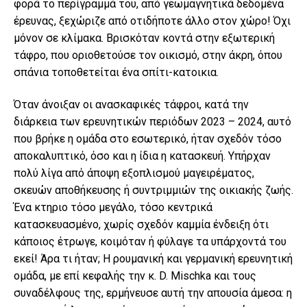
φορά το περίγραμμά του, από γεωμαγνητικά δεδομένα
έρευνας, ξεχώριζε από οτιδήποτε άλλο στον χώρο! Όχι
μόνον σε κλίμακα. Βρισκόταν κοντά στην εξωτερική
τάφρο, που οριοθετούσε τον οικισμό, στην άκρη, όπου
σπάνια τοποθετείται ένα σπίτι-κατοικια.
Όταν άνοιξαν οι ανασκαφικές τάφροι, κατά την
διάρκεια των ερευνητικών περιόδων 2023 – 2024, αυτό
που βρήκε η ομάδα στο εσωτερικό, ήταν σχεδόν τόσο
αποκαλυπτικό, όσο και η ίδια η κατασκευή. Υπήρχαν
πολύ λίγα από άποψη εξοπλισμού μαγειρέματος,
σκευών αποθήκευσης ή συντριμμιών της οικιακής ζωής.
Ένα κτηριο τόσο μεγάλο, τόσο κεντρικά
κατασκευασμένο, χωρίς σχεδόν καμμία ένδειξη ότι
κάποιος έτρωγε, κοιμόταν ή φύλαγε τα υπάρχοντά του
εκεί! Άρα τι ήταν; Η ρουμανική και γερμανική ερευνητική
ομάδα, με επί κεφαλής την κ. D. Mischka και τους
συναδέλφους της, ερμήνευσε αυτή την απουσία άμεσα: η