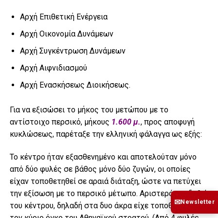
Αρχή Επιθετική Ενέργεια
Αρχή Οικονομία Δυνάμεων
Αρχή Συγκέντρωση Δυνάμεων
Αρχή Αιφνιδιασμού
Αρχή Ενασκήσεως Διοικήσεως.
Για να εξισώσει το μήκος του μετώπου με το
αντίστοιχο περσικό, μήκους
1.600 μ.
, προς αποφυγή
κυκλώσεως, παρέταξε την ελληνική φάλαγγα ως εξής:
Το κέντρο ήταν εξασθενημένο και αποτελούταν μόνο
από δύο φυλές σε βάθος μόνο δύο ζυγών, οι οποίες
είχαν τοποθετηθεί σε αραιά διάταξη, ώστε να πετύχει
την εξίσωση με το περσικό μέτωπο. Αριστερά και δεξιά
✉
Newsletter
του κέντρου, δηλαδή στα δυο άκρα είχε τοποθετήσει
τον κύριο όγκο του Αθηναϊκού στρατού. (Από 4 φυλές