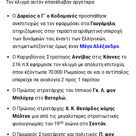
Τον ελιγμό αυτόν επανέλαβαν αργότερα:
Ο
Δαρείος ο Γ΄ ο Κοδομανός
προσπάθησε
ανεπιτυχώς να τον εφαρμόσει στα
Γαυγάμηλα
,
στηριζόμενος στην τεράστια αριθμητική υπεροχή
των δυνάμεών του, έναντι των Ελληνικών,
αντιμετωπίζοντας όμως έναν
Μέγα
Αλέξανδρο
.
Ο Καρχηδόνιος Στρατηγός
Αννίβας
στις
Κάννες
το
216 π.Χ εφήρμοσε τον ελιγμό με απόλυτη επιτυχία,
όπου εξόντωσε 70.000 Ρωμαίους αν και ο αντίπαλος
υπερείχε σε αναλογία 2 προς 1 περίπου.
Ο Πρώσος στρατάρχης του Ιππικού
Γκ. Λ. φον
Μπλύχερ
στο
Βατερλώ.
Ο Πρώσος στρατάρχης
Χ.
Κ. Βενάρδος κόμης
Μόλτκε
μια από τις μεγαλύτερες στρατιωτικές
ου
φυσιογνωμίες του 19
αιώνα στο
Σεντάν.
Ο Γερμανός Στρατάρχης και πολιτικός
Π. φον