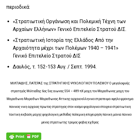
περιοδικά:
«Στρατιωτική Οργάνωση και Πολεμική Τέχνη των
Αρχαίων Ελλήνων» Γενικό Επιτελείο Στρατού ΔΙΣ.
«Στρατιωτική Ιστορία της Ελλάδος Από την
Αρχαιότητα μέχρι των Πολέμων 1940 – 1941»
Γενικό Επιτελείο Στρατού ΔΙΣ
Δαυλός, τ. 152-153 Αυγ. / Σεπτ. 1994.
ΜΙΛΤΙΑΔΗΣ, ΠΑΤΕΡΑΣ της ΣΤΡΑΤΗΓΙΚΗΣ ΨΥΧΟΛΟΓΙΚΟΥ ΠΟΛΕΜΟΥ Ο μεγαλοφυής
στρατηγός Μιλτιαδης 6ος 5ος αιωνας 554 – 489 πΧ μαχη του Μαραθωνος μαχη του
Μαραθωνα Μαραθων Μαραθωνας Αττικης αρχαιο ελληνικο στρατευμα υψηλο φρονημα
πανικος νικη αρχαιος πρωτος στρατηγος στον κοσμο ψυχολογικο στοιχειο στρατιωτικη
τακτικη εκβαση μαχης ψυχολογικη μεθοδος πολεμικη επιχειρηση πανικη μανια πανικο
μενος στρατιωτης τρομος φοβος εχθρος