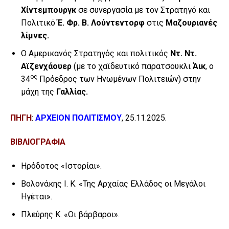
Χίντεμπουργκ
σε συνεργασία με τον Στρατηγό και
Πολιτικό
Έ. Φρ. Β.
Λούντεντορφ
στις
Μαζουριανές
λίμνες.
Ο Αμερικανός Στρατηγός και πολιτικός
Ντ. Ντ.
Αϊζενχάουερ
(με το χαϊδευτικό παρατσουκλι
Άικ
, ο
ος
34
Πρόεδρος των Ηνωμένων Πολιτειών) στην
μάχη της
Γαλλίας.
ΠΗΓΗ
:
ΑΡΧΕΙΟΝ ΠΟΛΙΤΙΣΜΟΥ
, 25.11.2025.
ΒΙΒΛΙΟΓΡΑΦΙΑ
Ηρόδοτος «Ιστορίαι».
Βολονάκης Ι. Κ. «Της Αρχαίας Ελλάδος οι Μεγάλοι
Ηγέται».
Πλεύρης Κ. «Οι βάρβαροι».