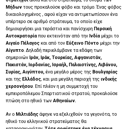
Μήδων
τους προκαλούσε φόβο και τρόμο. Ένας φόβος
δικαιολογημένος , αφού είχαν να αντιμετωπίσουν ένα
υπέρτερο σε αριθμό στράτευμα, το οποίο είχε
δημιουργήσει μια τεράστια και πανίσχυρη
Περσική
Αυτοκρατορία
που εκτεινόταν από την
Ινδία
μέχρι το
Αιγαίο Πέλαγος
και από τον
Εύξεινο Πόντο
μέχρι την
Αίγυπτο
. Δηλαδή περιελάμβανε τα εδάφη των
σημερινών
Ιράν, Ιράκ, Τουρκίας, Αφγανιστάν,
Πακιστάν, Ιορδανίας, Ισραήλ, Παλαιστίνης, Λιβάνου,
Συρίας, Αιγύπτου,
ένα μεγάλο μέρος της
Βουλγαρίας
και της
Ελλάδος
, και μια μεγάλη περιοχή της
ινδικής
χερσονήσου
. Επί πλέον η μη συμμετοχή του
εμπειροπόλεμου Σπαρτιατικού στρατού, προκαλούσε
πτώση στο ηθικό των
Αθηναίων.
Αν ο
Μιλτιάδης
άφηνε να εξελιχθούν τα γεγονότα, το
ηθικό του ελληνικού στρατεύματος θα
καταρρακωνόταν.
Τότε σοφίστηκε ένα τέχνασμα