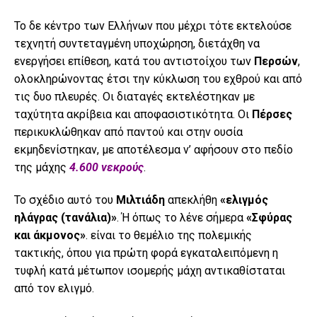
Το δε κέντρο των Ελλήνων που μέχρι τότε εκτελούσε
τεχνητή συντεταγμένη υποχώρηση, διετάχθη να
ενεργήσει επίθεση, κατά του αντιστοίχου των
Περσών
,
ολοκληρώνοντας έτσι την κύκλωση του εχθρού και από
τις δυο πλευρές. Οι διαταγές εκτελέστηκαν με
ταχύτητα ακρίβεια και αποφασιστικότητα. Οι
Πέρσες
περικυκλώθηκαν από παντού και στην ουσία
εκμηδενίστηκαν, με αποτέλεσμα ν’ αφήσουν στο πεδίο
της μάχης
4.600 νεκρούς
.
Το σχέδιο αυτό του
Μιλτιάδη
απεκλήθη
«ελιγμός
ηλάγρας (τανάλια)»
. Ή όπως το λένε σήμερα
«Σφύρας
και άκμονος»
. είναι το θεμέλιο της πολεμικής
τακτικής, όπου για πρώτη φορά εγκαταλειπόμενη η
τυφλή κατά μέτωπον ισομερής μάχη αντικαθίσταται
από τον ελιγμό.