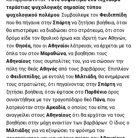
τεράστιας ψυχολογικής σημασίας τύπου
ψυχολογικού πολέμου
. Συμβούλεψε τον
Φειδιππίδη
που θα πήγαινε στην
Σπάρτη
να ζητήσει βοήθεια, όταν
θα επιστρέψει να διαδώσει στο στράτευμα, ότι στον
δρόμο είδε τον θρυλικό ήρωα και ιδρυτή των Αθηνών,
τον
Θησέα,
που οι
Αθηναίοι
λάτρευαν, να έρχεται με τα
όπλα του στον
Μαραθώνα
, να βοηθήσει τους
Αθηναίους
τους συμπολίτες του, για να σώσουν την
πόλη της θεάς
Αθηνάς
από τους βαρβάρους. Επιπλέον
ο
Φειδιππίδης
, με εντολή του
Μιλτιάδη
, θα ενημέρωνε
τους στρατιώτες, ότι πηγαίνοντας στην
Σπάρτη
να
ζητήσει βοήθεια, όταν έφτασε στο
Παρθένιο
όρος
συναντήθηκε με τον τραγοπόδαρο θεό
Πάνα
, που
λατρευόταν στην
Αρκαδία
, ο οποίος του είπε, να
αναγγείλει στους
Αθηναίους
ότι θα ερχόταν να τους
βοηθήσει στην μάχη εναντίον των βαρβάρων. Ο ίδιος ο
Μιλτιάδης
για να εξυψώσει το φρόνημα του