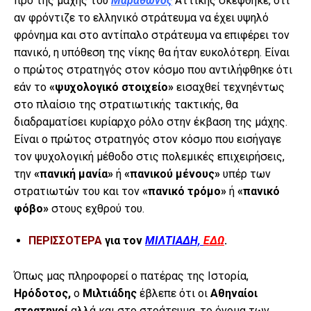
προ της μάχης του
Μαραθώνος
Αττικής σκέφθηκε, ότι
αν φρόντιζε το ελληνικό στράτευμα να έχει υψηλό
φρόνημα και στο αντίπαλο στράτευμα να επιφέρει τον
πανικό, η υπόθεση της νίκης θα ήταν ευκολότερη. Είναι
ο πρώτος στρατηγός στον κόσμο που αντιλήφθηκε ότι
εάν το
«ψυχολογικό στοιχείο»
εισαχθεί τεχνηέντως
στο πλαίσιο της στρατιωτικής τακτικής, θα
διαδραματίσει κυρίαρχο ρόλο στην έκβαση της μάχης.
Είναι ο πρώτος στρατηγός στον κόσμο που εισήγαγε
τον ψυχολογική μέθοδο στις πολεμικές επιχειρήσεις,
την
«πανική μανία»
ή
«πανικού μένους»
υπέρ των
στρατιωτών του και τον
«πανικό τρόμο»
ή
«πανικό
φόβο»
στους εχθρού του.
ΠΕΡΙΣΣΟΤΕΡΑ
για τον
ΜΙΛΤΙΑΔΗ,
ΕΔΩ
.
Όπως μας πληροφορεί ο πατέρας της Ιστορία,
Ηρόδοτος,
ο
Μιλτιάδης
έβλεπε ότι οι
Αθηναίοι
στρατηγοί
αλλά και στο στράτευμα, το όνομα των