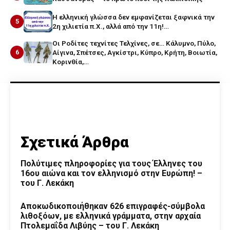
Η ελληνική γλώσσα δεν εμφανίζεται ξαφνικά την
5
2η χιλιετία π.Χ., αλλά από την 11η!…
Οι Ροδίτες τεχνίτες Τελχίνες, σε… Κάλυμνο, Πύλο,
6
Αίγινα, Σπέτσες, Αγκίστρι, Κύπρο, Κρήτη, Βοιωτία,
Κορινθία,…
Σχετικά Άρθρα
Πολύτιμες πληροφορίες για τους Έλληνες του
16ου αιώνα και τον ελληνισμό στην Ευρώπη! –
του Γ. Λεκάκη
Αποκωδικοποιήθηκαν 626 επιγραφές-σύμβολα
λιθοξόων, με ελληνικά γράμματα, στην αρχαία
Πτολεμαΐδα Λιβύης – του Γ. Λεκάκη