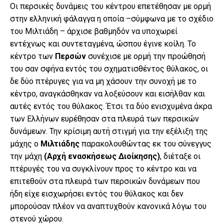
Οι περσικές δυνάμεις του κέντρου επετέθησαν με ορμή
στην ελληνική φάλαγγα η οποία –σύμφωνα με το σχέδιο
του Μιλτιάδη – άρχισε βαθμηδόν να υποχωρεί
εντέχνως και συντεταγμένα, ώσπου έγινε κοίλη. Το
κέντρο των
Περσών
συνέχισε με ορμή την προώθησή
του σαν σφήνα εντός του σχηματισθέντος θύλακος, οι
δε δύο πτέρυγες για να μη χάσουν την συνοχή με το
κέντρο, αναγκάσθηκαν να λοξεύσουν και εισήλθαν και
αυτές εντός του θύλακος. Έτσι τα δύο ενισχυμένα άκρα
των Ελλήνων ευρέθησαν στα πλευρά των περσικών
δυνάμεων. Την κρίσιμη αυτή στιγμή για την εξέλιξη της
μάχης ο
Μιλτιάδης
παρακολουθώντας εκ του σύνεγγυς
την μάχη
(Αρχή ενασκήσεως Διοίκησης)
, διέταξε οι
πτέρυγές του να συγκλίνουν προς το κέντρο και να
επιτεθούν στα πλευρά των περσικών δυνάμεων που
ήδη είχε εισχωρήσει εντός του θύλακος και δεν
μπορούσαν πλέον να αναπτυχθούν κανονικά λόγω του
στενού χώρου.