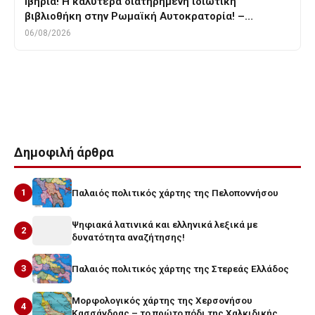
Ιβηρία! Η καλύτερα διατηρημένη ιδιωτική
βιβλιοθήκη στην Ρωμαϊκή Αυτοκρατορία! –…
06/08/2026
Tags
μαραθωνας
μαχη μαραθωνος
Μιλτιαδης
πανικος
περσες
στρατηγικη
Δημοφιλή άρθρα
1
Παλαιός πολιτικός χάρτης της Πελοποννήσου
Ψηφιακά λατινικά και ελληνικά λεξικά με
2
δυνατότητα αναζήτησης!
3
Παλαιός πολιτικός χάρτης της Στερεάς Ελλάδος
Μορφολογικός χάρτης της Χερσονήσου
4
Κασσάνδρας – το πρώτο πόδι της Χαλκιδικής