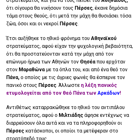
στρατεύματος και για να τους πείσει του
Αθηναίους,
ότι σίγουρα θα νικήσουν τους
Πέρσες
, έκανε δημόσια
τάμα στους θεούς, ότι μετά την μάχη θα θυσιάσει τόσα
ζώα, όσοι και οι νεκροί
Πέρσες
.
Έτσι αυξήθηκε το ηθικό φρόνημα του
Αθηναϊκού
στρατεύματος, αφού είχαν την ψυχολογική βεβαιότητα,
ότι θα προστατεύονταν κατά την μάχη από τον
επώνυμο ήρωα των Αθηνών τον
Θησέα
που ερχόταν
στον
Μαραθώνα
με τα όπλα του, και από ένα θεό τον
Πάνα,
ο οποίος με τις άγριες φωνές θα έσπερνε τον
πανικό στους
Πέρσες
. Άλλωστε
η λέξη πανικός
ετυμολογείται από τον θεό Πάνα των
Αρκάδων
!
Αντιθέτως καταρρακώθηκε το ηθικό του αντιπάλου
στρατεύματος, αφού ο
Μιλτιάδης
άφησε εντέχνως να
διαρρεύσουν όλα αυτά και να τα πληροφορηθούν οι
Πέρσες
κατάσκοποι, οι οποίοι τα μετέφεραν στο
στρατόπεδό τους.