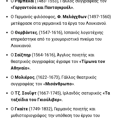
Ο
Ραμπελαί
(1483-1553), Γάλλος συγγραφέας τον
«Γαργαντούα και Πανταγκρυέλ».
Ο Γερμανός φιλόσοφος,
Φ. Μελάγχθων
(1497-1560)
μετέφρασε στα γερμανικά τα έργα του Λουκιανού.
Ο
Θερβάντες
, (1547-1616), Ισπανός λογοτέχνης
επηρεάστηκε από το χιουμοριστικό πνεύμα του
Λουκιανού.
Ο
Σαίξπηρ
(1564-1616), Άγγλος ποιητής και
θεατρικός συγγραφέας έγραψε τον
«Τίμωνα τον
Αθηναίο».
Ο
Μολιέρος
, (1622-1673), Γάλλος θεατρικός
συγγραφέας τον «
Μισάνθρωπο
».
Ο
Τζ. Σουΐφτ
(1667-1745), Ιρλανδός σατυρικός
«Τα
ταξείδια του Γκιούλιβερ».
Ο
Γκαίτε
(1749-1832), Γερμανός ποιητής και
μυθιστοριογράφος την υπόθεση του έργου του