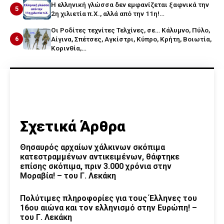
Η ελληνική γλώσσα δεν εμφανίζεται ξαφνικά την
5
2η χιλιετία π.Χ., αλλά από την 11η!…
Οι Ροδίτες τεχνίτες Τελχίνες, σε… Κάλυμνο, Πύλο,
6
Αίγινα, Σπέτσες, Αγκίστρι, Κύπρο, Κρήτη, Βοιωτία,
Κορινθία,…
Σχετικά Άρθρα
Θησαυρός αρχαίων χάλκινων σκόπιμα
κατεστραμμένων αντικειμένων, θάφτηκε
επίσης σκόπιμα, πριν 3.000 χρόνια στην
Μοραβία! – του Γ. Λεκάκη
Πολύτιμες πληροφορίες για τους Έλληνες του
16ου αιώνα και τον ελληνισμό στην Ευρώπη! –
του Γ. Λεκάκη