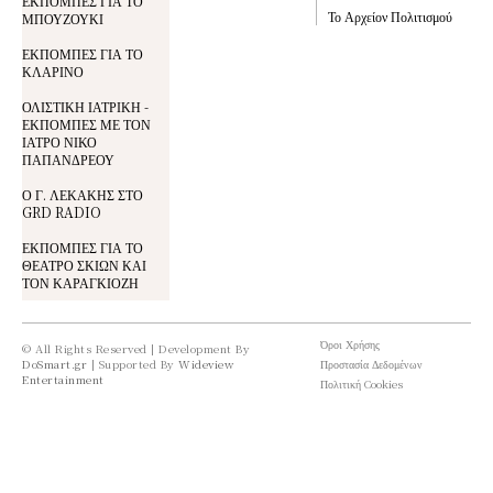
ΕΚΠΟΜΠΕΣ ΓΙΑ ΤΟ
Το Αρχείον Πολιτισμού
ΜΠΟΥΖΟΥΚΙ
ΕΚΠΟΜΠΕΣ ΓΙΑ ΤΟ
ΚΛΑΡΙΝΟ
ΟΛΙΣΤΙΚΗ ΙΑΤΡΙΚΗ -
ΕΚΠΟΜΠΕΣ ΜΕ ΤΟΝ
ΙΑΤΡΟ ΝΙΚΟ
ΠΑΠΑΝΔΡΕΟΥ
Ο Γ. ΛΕΚΑΚΗΣ ΣΤΟ
GRD RADIO
ΕΚΠΟΜΠΕΣ ΓΙΑ ΤΟ
ΘΕΑΤΡΟ ΣΚΙΩΝ ΚΑΙ
ΤΟΝ ΚΑΡΑΓΚΙΟΖΗ
Όροι Χρήσης
© All Rights Reserved | Development By
DoSmart.gr
| Supported By
Wideview
Προστασία Δεδομένων
Entertainment
Πολιτική Cookies