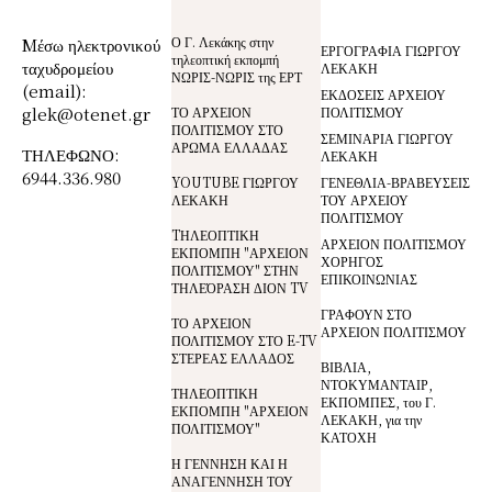
Ο Γ. Λεκάκης στην
Mέσω ηλεκτρονικού
ΕΡΓΟΓΡΑΦΙΑ ΓΙΩΡΓΟΥ
τηλεοπτική εκπομπή
ταχυδρομείου
ΛΕΚΑΚΗ
ΝΩΡΙΣ-ΝΩΡΙΣ της ΕΡΤ
(email):
ΕΚΔΟΣΕΙΣ ΑΡΧΕΙΟΥ
glek@otenet.gr
ΤΟ ΑΡΧΕΙΟΝ
ΠΟΛΙΤΙΣΜΟΥ
ΠΟΛΙΤΙΣΜΟΥ ΣΤΟ
ΣΕΜΙΝΑΡΙΑ ΓΙΩΡΓΟΥ
ΑΡΩΜΑ ΕΛΛΑΔΑΣ
ΤΗΛΕΦΩΝΟ:
ΛΕΚΑΚΗ
6944.336.980
YOUTUBE ΓΙΩΡΓΟΥ
ΓΕΝΕΘΛΙΑ-ΒΡΑΒΕΥΣΕΙΣ
ΛΕΚΑΚΗ
ΤΟΥ ΑΡΧΕΙΟΥ
ΠΟΛΙΤΙΣΜΟΥ
TΗΛΕΟΠΤΙΚΗ
ΑΡΧΕΙΟΝ ΠΟΛΙΤΙΣΜΟΥ
ΕΚΠΟΜΠΗ "ΑΡΧΕΙΟΝ
ΧΟΡΗΓΟΣ
ΠΟΛΙΤΙΣΜΟΥ" ΣΤΗΝ
ΕΠΙΚΟΙΝΩΝΙΑΣ
ΤΗΛΕΌΡΑΣΗ ΔΙΟΝ TV
ΓΡΑΦΟΥΝ ΣΤΟ
ΤΟ ΑΡΧΕΙΟΝ
ΑΡΧΕΙΟΝ ΠΟΛΙΤΙΣΜΟΥ
ΠΟΛΙΤΙΣΜΟΥ ΣΤΟ E-TV
ΣΤΕΡΕΑΣ ΕΛΛΑΔΟΣ
ΒΙΒΛΙΑ,
ΝΤΟΚΥΜΑΝΤΑΙΡ,
ΤΗΛΕΟΠΤΙΚΗ
ΕΚΠΟΜΠΕΣ, του Γ.
ΕΚΠΟΜΠΗ "ΑΡΧΕΙΟΝ
ΛΕΚΑΚΗ, για την
ΠΟΛΙΤΙΣΜΟΥ"
ΚΑΤΟΧΗ
Η ΓΕΝΝΗΣΗ ΚΑΙ Η
ΑΝΑΓΕΝΝΗΣΗ ΤΟΥ