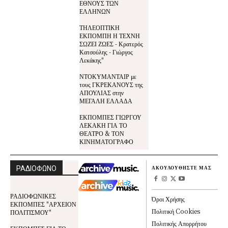
ΕΘΝΟΥΣ ΤΩΝ
ΕΛΛΗΝΩΝ
ΤΗΛΕΟΠΤΙΚΗ
ΕΚΠΟΜΠΗ Η ΤΕΧΝΗ
ΣΩΖΕΙ ΖΩΕΣ - Κρατερός
Κατσούλης - Γιώργος
Λεκάκης"
ΝΤΟΚΥΜΑΝΤΑΙΡ με
τους ΓΚΡΕΚΑΝΟΥΣ της
ΑΠΟΥΛΙΑΣ στην
ΜΕΓΑΛΗ ΕΛΛΑΔΑ
ΕΚΠΟΜΠΕΣ ΓΙΩΡΓΟΥ
ΛΕΚΑΚΗ ΓΙΑ ΤΟ
ΘΕΑΤΡΟ & ΤΟΝ
ΚΙΝΗΜΑΤΟΓΡΑΦΟ
ΡΑΔΙΟΦΩΝΟ
ΑΚΟΥΛΟΥΘΗΣΤΕ ΜΑΣ
ΡΑΔΙΟΦΩΝΙΚΕΣ
Όροι Χρήσης
ΕΚΠΟΜΠΕΣ "ΑΡΧΕΙΟΝ
Πολιτική Cookies
ΠΟΛΙΤΙΣΜΟΥ"
Πολιτικής Απορρήτου