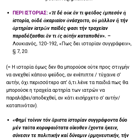
ΠΕΡΙ ΙΣΤΟΡΙΑΣ
:
«
Ἡ
δέ ο
ὐ
κ
ἄ
ν τι ψε
ῦδος ἐμπεσόν ἡ
ἱστορία, οὐδέ ἀκαριαῖον ἀνάσχοιτο, οὐ μᾶλλον ἤ τήν
ἀρτηρίαν ἰατρῶν παῖδές φασι τήν τραχεῖαν
παραδέξασθαι ἄν τι ἐς αὐτήν καταποθέν». –
Λουκιανός, 120-192, «Πως δει ιστορίαν συγγράφειν»,
§ 7, 20.
(= Η ιστορία όμως δεν θα μπορούσε ούτε προς στιγμήν
να ανεχθεί κάποιο ψεύδος, αν ενέπιπτε / τύχαινε σ’
αυτήν, όχι περισσότερο απ’ ό,τι λένε τα παιδιά πως θα
μπορούσε η τραχεία αρτηρία των ιατρών να
παραλάβει/αποδεχθεί, αν κάτι εισήρχετο σ’ αυτήν/
καταπινόταν).
«Φημί τοίνυν τόν
ἄ
ριστα
ἱ
στορίαν συγγράφοντα δύο
μέν τα
ῦ
τα κορυφαιότατα ο
ἴ
κοθεν
ἔ
χοντα
ἥ
κειν,
σύνεσιν τε πολιτικήν καί δύναμιν
ἑ
ρμηνευτικήν, τήν