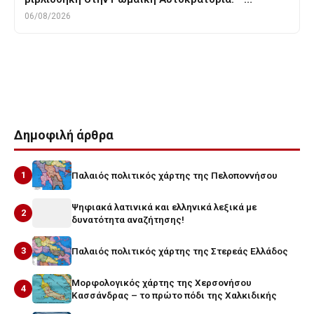
06/08/2026
Tags
αρχαια ελληνικη φιλοσοφια
αρχαια φιλοσοφια
θρησκεια
λουκιανος
ΦΙΛΟΣΟΦΙΑ
Δημοφιλή άρθρα
1
Παλαιός πολιτικός χάρτης της Πελοποννήσου
Ψηφιακά λατινικά και ελληνικά λεξικά με
2
δυνατότητα αναζήτησης!
3
Παλαιός πολιτικός χάρτης της Στερεάς Ελλάδος
Μορφολογικός χάρτης της Χερσονήσου
4
Κασσάνδρας – το πρώτο πόδι της Χαλκιδικής