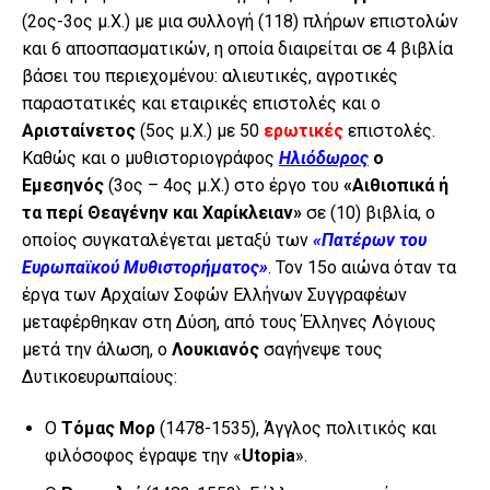
(2ος-3ος μ.Χ.) με μια συλλογή (118) πλήρων επιστολών
και 6 αποσπασματικών, η οποία διαιρείται σε 4 βιβλία
βάσει του περιεχομένου: αλιευτικές, αγροτικές
παραστατικές και εταιρικές επιστολές και ο
Αρισταίνετος
(5ος μ.Χ.) με 50
ερωτικές
επιστολές.
Καθώς και ο μυθιστοριογράφος
Ηλιόδωρος
ο
Εμεσηνός
(3ος – 4ος μ.Χ.) στο έργο του
«Αιθιοπικά ή
τα περί Θεαγένην και Χαρίκλειαν»
σε (10) βιβλία, ο
οποίος συγκαταλέγεται μεταξύ των
«Πατέρων του
Ευρωπαϊκού Μυθιστορήματος»
. Τον 15ο αιώνα όταν τα
έργα των Αρχαίων Σοφών Ελλήνων Συγγραφέων
μεταφέρθηκαν στη Δύση, από τους Έλληνες Λόγιους
μετά την άλωση, ο
Λουκιανός
σαγήνεψε τους
Δυτικοευρωπαίους:
Ο
Τόμας Μορ
(1478-1535), Άγγλος πολιτικός και
φιλόσοφος έγραψε την «
Utopia
».