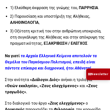
1) Ελεύθερη έκφραση της γνώμης του,
ΠΑΡΡΗΣΙΑ
.
2) Παρουσίαση και υποστήριξη της Αλήθειας,
ΑΛΗΘΙΝΟΛΟΓΙΑ
,
3) Οξύτατη κριτική του στην ανθρώπινη υποκρισία,
στη συγκάλυψη της Αλήθειας και στην απόκρυψη της
πραγματικότητας,
ΕΞΑΚΡΙΒΩΣΗ / ΕΛΕΓΧΟΣ
.
Να γιατί
τα Αρχαία Ελληνικά Κείμενα αποτελούν τα
Θεμέλια του Παγκόσμιου Πολιτισμού, επειδή είναι
πάντοτε επίκαιρα και διαχρονικά, ήτοι Αθάνατα!
✉
Newsletter
Στην ενότητα
«Διάλογοι Διός»
ανήκει η τριλογία:
«Θεών εκκλησία», «Ζευς ελεγχόμενος»
και
«Ζευς
τραγωδός».
Στο διαλογικό του έργο
«Ζευς ελεγχόμενος»
ο
Λουκιανός
παρουσιάζει τη
Φιλοσοφία
, την κορωνίδα