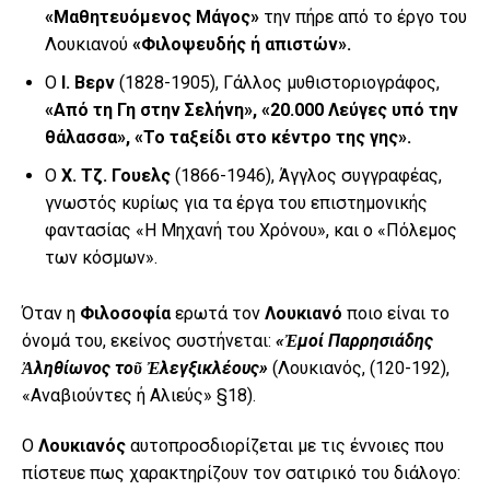
«Μαθητευόμενος Μάγος»
την πήρε από το έργο του
Λουκιανού
«Φιλοψευδής ή απιστών».
Ο
Ι. Βερν
(1828-1905), Γάλλος μυθιστοριογράφος,
«Από τη Γη στην Σελήνη», «20.000 Λεύγες υπό την
θάλασσα», «Το ταξείδι στο κέντρο της γης».
Ο
Χ. Τζ. Γουελς
(1866-1946), Άγγλος συγγραφέας,
γνωστός κυρίως για τα έργα του επιστημονικής
φαντασίας «Η Μηχανή του Χρόνου», και ο «Πόλεμος
των κόσμων».
Όταν η
Φιλοσοφία
ερωτά τον
Λουκιανό
ποιο είναι το
όνομά του, εκείνος συστήνεται:
«
Ἐ
μοί Παρρησιάδης
Ἀ
ληθίωνος το
ῦ
Ἐ
λεγξικλέους»
(Λουκιανός, (120-192),
«Αναβιούντες ή Αλιεύς» §18).
Ο
Λουκιανός
αυτοπροσδιορίζεται με τις έννοιες που
πίστευε πως χαρακτηρίζουν τον σατιρικό του διάλογο: