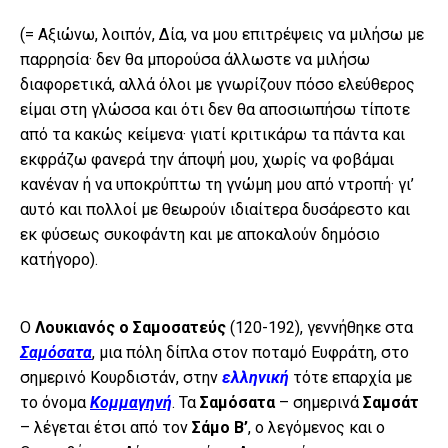
(= Αξιώνω, λοιπόν, Δία, να μου επιτρέψεις να μιλήσω με
παρρησία· δεν θα μπορούσα άλλωστε να μιλήσω
διαφορετικά, αλλά όλοι με γνωρίζουν πόσο ελεύθερος
είμαι στη γλώσσα και ότι δεν θα αποσιωπήσω τίποτε
από τα κακώς κείμενα· γιατί κριτικάρω τα πάντα και
εκφράζω φανερά την άποψή μου, χωρίς να φοβάμαι
κανέναν ή να υποκρύπτω τη γνώμη μου από ντροπή· γι’
αυτό και πολλοί με θεωρούν ιδιαίτερα δυσάρεστο και
εκ φύσεως συκοφάντη και με αποκαλούν δημόσιο
κατήγορο).
Ο
Λουκιανός ο Σαμοσατεύς
(120-192), γεννήθηκε στα
Σαμόσατα
, μια πόλη δίπλα στον ποταμό Ευφράτη, στο
σημερινό Κουρδιστάν, στην
ελληνική
τότε επαρχία με
το όνομα
Κομμαγηνή
. Τα
Σαμόσατα
– σημερινά
Σαμσάτ
– λέγεται έτσι από τον
Σάμο Β’
, ο λεγόμενος και ο