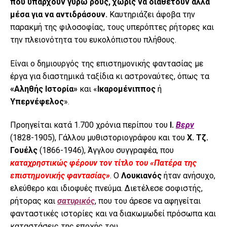
που υπάρχουν γύρω ρους, χωρίς να διαθέτουν άλλα
μέσα για να αντιδράσουν.
Καυτηριάζει άφοβα την
παρακμή της φιλοσοφίας, τους υπερόπτες ρήτορες και
την πλειονότητα του ευκολόπιστου πλήθους.
Είναι ο δημιουργός της επιστημονικής φαντασίας με
έργα για διαστημικά ταξίδια κι αστροναύτες, όπως τα
«Αληθής Ιστορία»
και «
Ικαρομένιππος
ή
Υπερνέφελος
».
Προηγείται κατά 1.700 χρόνια περίπου του
Ι.
Βερν
(1828-1905), Γάλλου μυθιστοριογράφου και του
Χ. Τζ.
Γουέλς
(1866-1946), Άγγλου συγγραφέα, που
καταχρηστικώς φέρουν τον τίτλο του
«Πατέρα της
επιστημονικής φαντασίας»
. Ο
Λουκιανός
ήταν ανήσυχο,
ελεύθερο και ιδιοφυές πνεύμα. Διετέλεσε σοφιστής,
ρήτορας και
σατυρικός
, που του άρεσε να αφηγείται
φανταστικές ιστορίες και να διακωμωδεί πρόσωπα και
καταστάσεις της εποχής του.