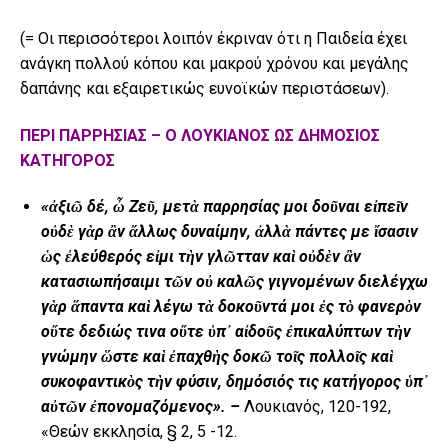
(= Οι περισσότεροι λοιπόν έκριναν ότι η Παιδεία έχει
ανάγκη πολλού κόπου και μακρού χρόνου και μεγάλης
δαπάνης και εξαιρετικώς ευνοϊκών περιστάσεων).
ΠΕΡΙ ΠΑΡΡΗΣΙΑΣ –
Ο ΛΟΥΚΙΑΝΟΣ ΩΣ ΔΗΜΟΣΙΟΣ
ΚΑΤΗΓΟΡΟΣ
«ἀ
ξι
ῶ
δέ,
ὦ
Ζε
ῦ
, μετ
ὰ
παρρησίας μοι δο
ῦ
ναι ε
ἰ
πε
ῖ
ν
ο
ὐ
δ
ὲ
γ
ὰ
ρ
ἂ
ν
ἄ
λλως δυναίμην,
ἀ
λλ
ὰ
πάντες με
ἴ
σασιν
ὡ
ς
ἐ
λεύθερός ε
ἰ
μι τ
ὴ
ν γλ
ῶ
τταν κα
ὶ
ο
ὐ
δ
ὲ
ν
ἂ
ν
κατασιωπήσαιμι τ
ῶ
ν ο
ὐ
καλ
ῶ
ς γιγνομένων διελέγχω
γ
ὰ
ρ
ἅ
παντα κα
ὶ
λέγω τ
ὰ
δοκο
ῦ
ντά μοι
ἐ
ς τ
ὸ
φανερ
ὸ
ν
ο
ὔ
τε δεδιώς τινα ο
ὔ
τε
ὑ
π
᾽
α
ἰ
δο
ῦ
ς
ἐ
πικαλύπτων τ
ὴ
ν
γνώμην
ὥ
στε κα
ὶ
ἐ
παχθ
ὴ
ς δοκ
ῶ
το
ῖ
ς πολλο
ῖ
ς κα
ὶ
συκοφαντικ
ὸ
ς τ
ὴ
ν φύσιν, δημόσιός τις κατήγορος
ὑ
π
᾽
α
ὐ
τ
ῶ
ν
ἐ
πονομαζόμενος». –
Λουκιανός, 120-192,
«Θεών εκκλησία, § 2, 5 -12.