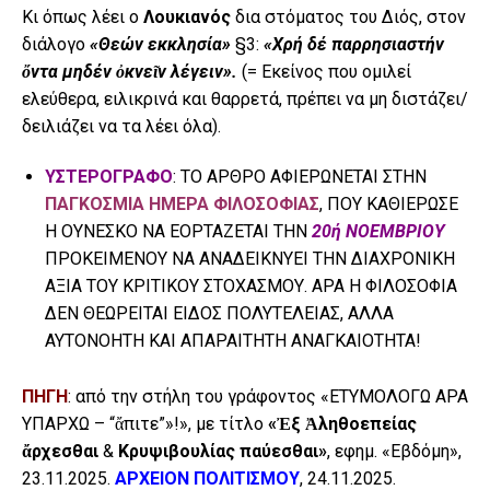
Κι όπως λέει ο
Λουκιανός
δια στόματος του Διός, στον
διάλογο
«Θεών εκκλησία»
§3:
«Χρή δέ παρρησιαστήν
ὄ
ντα μηδέν
ὀκνεῖν λέγειν».
(= Εκείνος που ομιλεί
ελεύθερα, ειλικρινά και θαρρετά, πρέπει να μη διστάζει/
δειλιάζει να τα λέει όλα).
ΥΣΤΕΡΟΓΡΑΦΟ
: ΤΟ ΑΡΘΡΟ ΑΦΙΕΡΩΝΕΤΑΙ ΣΤΗΝ
ΠΑΓΚΟΣΜΙΑ ΗΜΕΡΑ ΦΙΛΟΣΟΦΙΑΣ
, ΠΟΥ ΚΑΘΙΕΡΩΣΕ
Η ΟΥΝΕΣΚΟ ΝΑ ΕΟΡΤΑΖΕΤΑΙ ΤΗΝ
20ή ΝΟΕΜΒΡΙΟΥ
ΠΡΟΚΕΙΜΕΝΟΥ ΝΑ ΑΝΑΔΕΙΚΝΥΕΙ ΤΗΝ ΔΙΑΧΡΟΝΙΚΗ
ΑΞΙΑ ΤΟΥ ΚΡΙΤΙΚΟΥ ΣΤΟΧΑΣΜΟΥ. ΑΡΑ Η ΦΙΛΟΣΟΦΙΑ
ΔΕΝ ΘΕΩΡΕΙΤΑΙ ΕΙΔΟΣ ΠΟΛΥΤΕΛΕΙΑΣ, ΑΛΛΑ
ΑΥΤΟΝΟΗΤΗ ΚΑΙ ΑΠΑΡΑΙΤΗΤΗ ΑΝΑΓΚΑΙΟΤΗΤΑ!
ΠΗΓΗ
: από την στήλη του γράφοντος «ΕΤΥΜΟΛΟΓΩ ΑΡΑ
ΥΠΑΡΧΩ – “ἄπιτε”»!», με τίτλο
«Ἐξ
Ἀληθοεπείας
ἄ
ρχεσθαι
&
Κρυψιβουλίας
παύεσθαι»
, εφημ. «Εβδόμη»,
23.11.2025.
ΑΡΧΕΙΟΝ ΠΟΛΙΤΙΣΜΟΥ
, 24.11.2025.