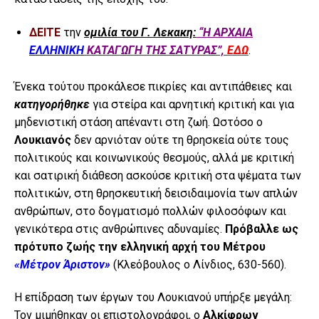
ΔΕΙΤΕ
την
ομιλία του Γ. Λεκακη:
“Η ΑΡΧΑΙΑ
ΕΛΛΗΝΙΚΗ
ΚΑΤΑΓΩΓΗ ΤΗΣ ΣΑΤΥΡΑΣ”,
ΕΔΩ
.
Ένεκα τούτου προκάλεσε πικρίες και αντιπάθειες και
κατηγορήθηκε
για στείρα και αρνητική κριτική και για
μηδενιστική στάση απέναντι στη ζωή. Ωστόσο ο
Λουκιανός
δεν αρνιόταν ούτε τη θρησκεία ούτε τους
πολιτικούς και κοινωνικούς θεσμούς, αλλά με κριτική
και σατιρική διάθεση ασκούσε κριτική στα ψέματα των
πολιτικών, στη θρησκευτική δεισιδαιμονία των απλών
ανθρώπων, στο δογματισμό πολλών φιλοσόφων και
γενικότερα στις ανθρώπινες αδυναμίες.
Πρόβαλλε ως
πρότυπο ζωής την ελληνική αρχή του Μέτρου
«Μέτρον Άριστον»
(Κλεόβουλος ο Λίνδιος, 630-560).
Η επίδραση των έργων του Λουκιανού υπήρξε μεγάλη:
Τον μιμήθηκαν οι επιστολογράφοι, ο
Αλκίφρων