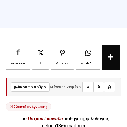
Facebook
X
Pinterest
WhatsApp
A
A
▶
Άκου το άρθρο
Μέγεθος κειμένου
A
9 λεπτά ανάγνωσης
Του
Πέτρου Ιωαννίδη
, καθηγητή, φιλόλογου,
petrion18@gmail.com