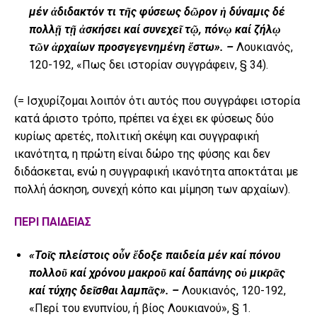
μέν
ἀ
διδακτόν τι τ
ῆ
ς φύσεως δ
ῶ
ρον
ἡ
δύναμις δέ
πολλ
ῇ
τ
ῇ
ἀ
σκήσει καί συνεχε
ῖ
τ
ῷ
, πόν
ῳ
καί ζήλ
ῳ
τῶν ἀρχαίων προσγεγενημένη ἔστω». –
Λουκιανός,
120-192, «Πως δει ιστορίαν συγγράφειν, § 34).
(= Ισχυρίζομαι λοιπόν ότι αυτός που συγγράφει ιστορία
κατά άριστο τρόπο, πρέπει να έχει εκ φύσεως δύο
κυρίως αρετές, πολιτική σκέψη και συγγραφική
ικανότητα, η πρώτη είναι δώρο της φύσης και δεν
διδάσκεται, ενώ η συγγραφική ικανότητα αποκτάται με
πολλή άσκηση, συνεχή κόπο και μίμηση των αρχαίων).
ΠΕΡΙ ΠΑΙΔΕΙΑΣ
«Το
ῖ
ς πλείστοις ο
ὖν ἔδοξε παιδεία μέν καί πόνου
πολλοῦ καί χρόνου μακροῦ καί δαπάνης οὐ μικρᾶς
καί τύχης δεῖσθαι λαμπᾶς». –
Λουκιανός, 120-192,
«Περί του ενυπνίου, ή βίος Λουκιανού», § 1.