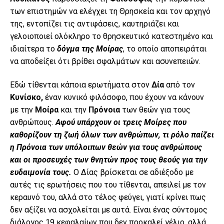
των επιστημών να ελέγχει τη Θρησκεία και τον αρχηγό
της, εντοπίζει τις αντιφάσεις, καυτηριάζει και
γελοιοποιεί ολόκληρο το θρησκευτικό κατεστημένο και
ιδιαίτερα το
δόγμα της Μοίρας
, το οποίο αποπειράται
να αποδείξει ότι βρίθει σφαλμάτων και ασυνεπειών.
Εδώ τίθενται κάποια ερωτήματα στον
Δία
από τον
Κυνίσκο,
έναν κυνικό φιλόσοφο, που έχουν να κάνουν
με την
Μοίρα
και την
Πρόνοια
των θεών για τους
ανθρώπους.
Αφού υπάρχουν οι τρεις Μοίρες που
καθορίζουν τη ζωή όλων των ανθρώπων, τι ρόλο παίζει
η Πρόνοια των υπόλοιπων θεών για τους ανθρώπους
και οι προσευχές των θνητών προς τους θεούς για την
ευδαιμονία τους.
Ο Δίας βρίσκεται σε αδιέξοδο με
αυτές τις ερωτήσεις που του τίθενται, απειλεί με τον
κεραυνό του, αλλά στο τέλος φεύγει, γιατί κρίνει πως
δεν αξίζει να ασχολείται με αυτά. Είναι ένας σύντομος
διάλογος 19 κεφαλαίων που δεν προκαλεί γέλιο, αλλά