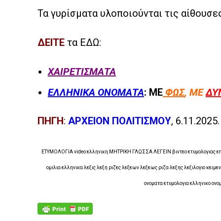
Τα γυρίσματα υλοποιούνται τις αίθουσε
ΔΕΙΤΕ
τα ΕΔΩ:
ΧΑΙΡΕΤΙΣΜΑΤΑ
ΕΛΛΗΝΙΚΑ ΟΝΟΜΑΤΑ
: ΜΕ
ΦΩΣ
, ΜΕ
ΔΥ
ΠΗΓΗ
:
ΑΡΧΕΙΟΝ ΠΟΛΙΤΙΣΜΟΥ
, 6.11.2025.
ΕΤΥΜΟΛΟΓΙΑ video ελληνικη ΜΗΤΡΙΚΗ ΓΛΩΣΣΑ ΛΕΓΕΙΝ βιντεο ετυμολογιας επει
ομιλια ελληνικα λεξις λεξη ριζες λεξεων λεξεως ριζα λεξης λεξιλογιο κει
ονοματα ετυμολογια ελληνικο ονο