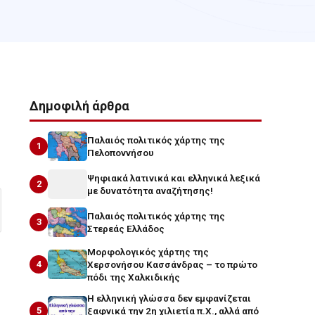
Δημοφιλή άρθρα
Παλαιός πολιτικός χάρτης της
1
Πελοποννήσου
Ψηφιακά λατινικά και ελληνικά λεξικά
2
με δυνατότητα αναζήτησης!
Παλαιός πολιτικός χάρτης της
3
Στερεάς Ελλάδος
Μορφολογικός χάρτης της
4
Χερσονήσου Κασσάνδρας – το πρώτο
πόδι της Χαλκιδικής
Η ελληνική γλώσσα δεν εμφανίζεται
5
ξαφνικά την 2η χιλιετία π.Χ., αλλά από