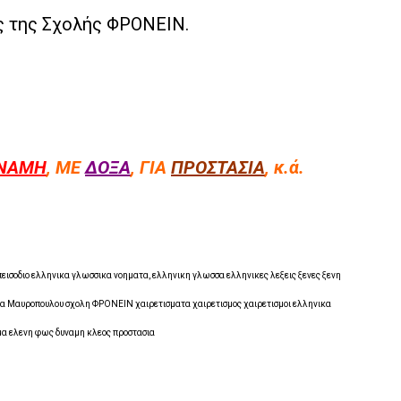
ς της Σχολής ΦΡΟΝΕΙΝ.
ΝΑΜΗ
, ΜΕ
ΔΟΞΑ
, ΓΙΑ
ΠΡΟΣΤΑΣΙΑ
, κ.ά.
σοδιο ελληνικα γλωσσικα νοηματα, ελληνικη γλωσσα ελληνικες λεξεις ξενες ξενη
μενα Μαυροπουλου σχολη ΦΡΟΝΕΙΝ χαιρετισματα χαιρετισμος χαιρετισμοι ελληνικα
μα ελενη φως δυναμη κλεος προστασια