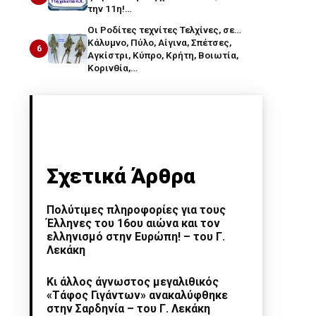
την 11η!…
Οι Ροδίτες τεχνίτες Τελχίνες, σε…
Κάλυμνο, Πύλο, Αίγινα, Σπέτσες,
6
Αγκίστρι, Κύπρο, Κρήτη, Βοιωτία,
Κορινθία,…
Σχετικά Άρθρα
Πολύτιμες πληροφορίες για τους
Έλληνες του 16ου αιώνα και τον
ελληνισμό στην Ευρώπη! – του Γ.
Λεκάκη
Κι άλλος άγνωστος μεγαλιθικός
«Τάφος Γιγάντων» ανακαλύφθηκε
στην Σαρδηνία – του Γ. Λεκάκη