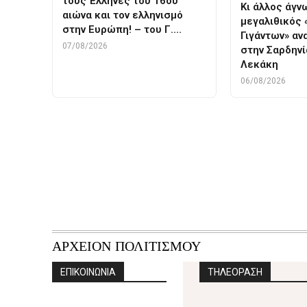
τους Έλληνες του 16ου
Κι άλλος άγ
αιώνα και τον ελληνισμό
μεγαλιθικός
στην Ευρώπη! – του Γ.…
Γιγάντων» α
07/08/2026
στην Σαρδηνί
Λεκάκη
06/08/2026
Tags
αρχαια ελληνικη γλωσ
ΑΡΧΕΙΟΝ ΠΟΛΙΤΙΣΜΟΥ
ΕΠΙΚΟΙΝΩΝΙΑ
ΤΗΛΕΟΡΑΣΗ