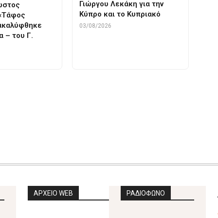
Γιώργου Λεκάκη για την
νωστος
Κύπρο και το Κυπριακό
 «Τάφος
νακαλύφθηκε
03/08/2026
α – του Γ.
σα
ΕΛΛΗΝΙΚΗ ΓΛΩΣΣΑ
ΕΤΥΜΟΛΟΓΙΑ
ΑΡΧΕΙΟ WEB
ΡΑΔΙΟΦΩΝΟ