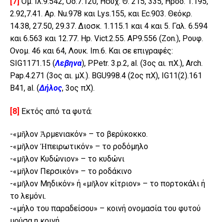
[7]
Ομ. Ιλ.9.542, Οδ.7.120, Ησύχ. Θ. 215, 335, Ηρόδ. 1.195,
2.92,7.41. Αρ. Nu.978 και Lys.155, και Ec.903. Θεόκρ.
14.38, 27.50, 29.37. Διοσκ. 1.115.1 και 4 και 5. Γαλ. 6.594
και 6.563 και 12.77. Hp. Vict.2.55. AP9.556 (Zon.), Ρουφ.
Ονομ. 46 και 64, Λουκ. Im.6. Και σε επιγραφές:
SIG1171.15 (
Λεβηνα
), PPetr. 3.p.2, al. (3ος αι. πΧ.), Arch.
Pap.4.271 (3ος αι. μΧ.). BGU998.4 (2ος πΧ), IG11(2).161
B41, al. (
Δήλος
, 3ος πΧ).
[8]
Εκτός από τα φυτά:
-«μῆλον Ἀρμενιακόν» – το βερύκοκκο.
-«μῆλον Ἠπειρωτικόν» – το ροδόμηλο
-«μῆλον Κυδώνιον» – το κυδώνι
-«μῆλον Περσικόν» – το ροδάκινο
-«μῆλον Μηδικόν» ή «μῆλον κίτριον» – το πορτοκάλι ή
το λεμόνι.
-«μήλο του παραδείσου» – κοινή ονομασία του φυτού
μούσα η κοινή.