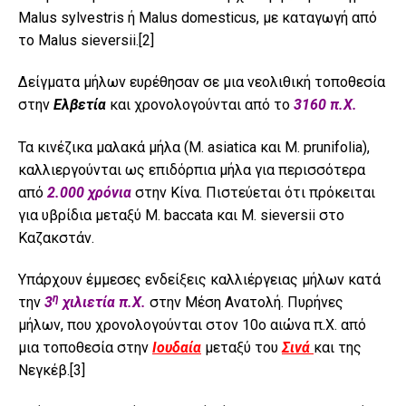
Malus sylvestris ή Malus domesticus, με καταγωγή από
το Malus sieversii.
[2]
Δείγματα μήλων ευρέθησαν σε μια νεολιθική τοποθεσία
στην
Ελβετία
και χρονολογούνται από το
3160 π.Χ.
Τα κινέζικα μαλακά μήλα (M. asiatica και M. prunifolia),
καλλιεργούνται ως επιδόρπια μήλα για περισσότερα
από
2.000 χρόνια
στην Κίνα. Πιστεύεται ότι πρόκειται
για υβρίδια μεταξύ M. baccata και M. sieversii στο
Καζακστάν.
Υπάρχουν έμμεσες ενδείξεις καλλιέργειας μήλων κατά
η
την
3
χιλιετία π.Χ.
στην Μέση Ανατολή. Πυρήνες
μήλων, που χρονολογούνται στον 10ο αιώνα π.Χ. από
μια τοποθεσία στην
Ιουδαία
μεταξύ του
Σινά
και της
Νεγκέβ.
[3]