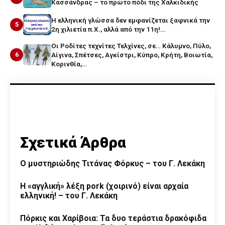
Κασσάνδρας – το πρώτο πόδι της Χαλκιδικής
Η ελληνική γλώσσα δεν εμφανίζεται ξαφνικά την
5
2η χιλιετία π.Χ., αλλά από την 11η!…
Οι Ροδίτες τεχνίτες Τελχίνες, σε… Κάλυμνο, Πύλο,
6
Αίγινα, Σπέτσες, Αγκίστρι, Κύπρο, Κρήτη, Βοιωτία,
Κορινθία,…
Σχετικά Άρθρα
O μυστηριώδης Τιτάνας Φόρκυς – του Γ. Λεκάκη
Η «αγγλική» λέξη pork (χοιρινό) είναι αρχαία
ελληνική! – του Γ. Λεκάκη
Πόρκις και Χαρίβοια: Τα δυο τεράστια δρακόφιδα