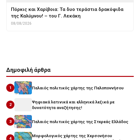
Πόρκις και Χαρίβοια: Τα δυο τεράστια δρακόφιδα
της Καλύμνου! – του Γ. Λεκάκη
08/08/2026
Tags
καζακσταν
μηλα
μηλια
μηλο
Δημοφιλή άρθρα
1
Παλαιός πολιτικός χάρτης της Πελοποννήσου
Ψηφιακά λατινικά και ελληνικά λεξικά με
2
δυνατότητα αναζήτησης!
3
Παλαιός πολιτικός χάρτης της Στερεάς Ελλάδος
Μορφολογικός χάρτης της Χερσονήσου
4