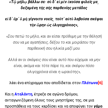
«Τῷ μήλῳ βάλλω σε· σὺ δ΄ εἰ μὲν ἑκοῦσα φιλεῖς με͵
δεξαμένη τῆς σῆς παρθενίης μετάδος
εἰ δ΄ ἄρ΄ ὃ μὴ γίγνοιτο νοεῖς͵ τοῦτ΄ αὐτὸ λαβοῦσα σκέψαι
τὴν ὥρην ὡς ὀλιγοχρόνιος»,
«Σου πετώ το μήλο, και αν είσαι πρόθυμη με την θέλησή
σου να με αγαπήσεις, δέξου το και μοιράσου την
παρθενική σου ηλικία μαζί μου.
Αλλά αν οι σκέψεις σου είναι αυτό που εύχομαι να μην
είναι, ακόμα και τότε πάρε το, και σκέψου πόσο
ολιγοχρόνια είναι η ωραιότης»,
λέει ένα επίγραμμα που αποδίδεται στον
Πλάτωνα
[6]
.
Και η
Αταλάντη
, έτρεξε σε αγώνα δρόμου,
ανταγωνιζόμενη όλους τους μνηστήρες της, σε μια
προσπάθεια να τους κερδίσει και να αποφύγει τον
γάμο
.