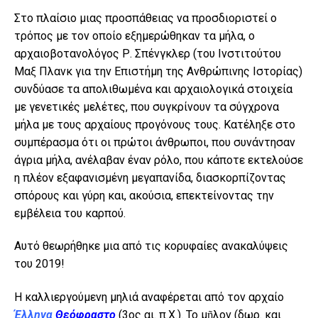
Στο πλαίσιο μιας προσπάθειας να προσδιοριστεί ο
τρόπος με τον οποίο εξημερώθηκαν τα μήλα, ο
αρχαιοβοτανολόγος Ρ. Σπένγκλερ (του Ινστιτούτου
Μαξ Πλανκ για την Επιστήμη της Ανθρώπινης Ιστορίας)
συνδύασε τα απολιθωμένα και αρχαιολογικά στοιχεία
με γενετικές μελέτες, που συγκρίνουν τα σύγχρονα
μήλα με τους αρχαίους προγόνους τους. Κατέληξε στο
συμπέρασμα ότι οι πρώτοι άνθρωποι, που συνάντησαν
άγρια ​​μήλα, ανέλαβαν έναν ρόλο, που κάποτε εκτελούσε
η πλέον εξαφανισμένη μεγαπανίδα, διασκορπίζοντας
σπόρους και γύρη και, ακούσια, επεκτείνοντας την
εμβέλεια του καρπού.
Αυτό θεωρήθηκε μια από τις κορυφαίες ανακαλύψεις
του 2019!
Η καλλιεργούμενη μηλιά αναφέρεται από τον αρχαίο
Έλληνα
Θεόφραστο
(3oς αι. π.Χ.). Το μῆλον (δωρ. και