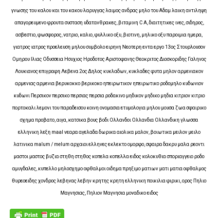
γνωσης του καλου και του κακου λαρυγγας λαιμος ανδρας μηλο του Αδαμ λαικη αντιληψη
απαγορευμενο φρουτα συσταση υδατανθρακες, βιταμινη C Α, διαιτητικες ινες, σιδηρος,
ασβεστιο, φωσφορος, νατριο, καλιο, φυλλικο οξυ, βιοτινη, μηλικο οξυ παροιμια ημερα,
γιατρος ιατρος προελευση μηλου συμβολο ειρηνη Νεοτερη εντα εργο 13ος Στουρλουσον
Ομηρου Ιλιας Οδυσσεια Ησυχιος Ηροδοτος Αριστοφανης Θεοκριτος Διοσκοριδης Γαληνος
Λουκιανος επιγραφη Λεβενα 2ος Δηλος κυκλαδων, κυκλαδες φυτα μηλον αρμενιακον
αρμενιας αρμενια βερυκοκκο βερικοκο ηπειρωτικον ηπειρωτικο ροδομηλο κυδωνιον
κυδωνι Περσικον περσικο περσιας περσια ροδακινο μηδικον μηδικο μηδια κιτριον κιτριο
πορτοκαλι λεμονι του παραδεισου κοινη ονομασια ετυμολογια μηλου μουσα ζωα σφαιρικο
σχημα προβατο, αιγα, κατσικα βους βοδι Ολλανδοι Ολλανδια Ολλανδικη γλωσσα
ελληνικη λεξη maal νεαρα αγελαδα δωρικα αιολικα μαλον, βοιωτικα μειλον μειλο
λατινικα malum / melum αρχαιοι ελληνες εκλεκτο ομορφο, σφαιρα δακρυ μαλα ρεοντι
μαστοι μαστος βυζια στηθη στηθος κοπελα κοπελλα ειδος κολοκυθια σποριαγγειο ροδο
αμυγδαλες, κυπελλο μηλοσχημο οφθαλμοι οιδημα πρηξιμο ματιων ματι ματια οφθαλμος
θυρεοειδης χονδρος λεβηνας λεβην κρητης κρητη ελληνικη ποικιλια φιρικι, ορος Πηλιο
Μαγνησιας, Πηλιον Μαγνησια μοναδικο ειδος