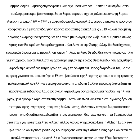
ος
εμβολιασμου Ρωμαιος συγγραφεας Πλινιος ο Πρεσβυτερος 1
αποθηκευση δωματιο
κυκλοφορια αερα, βορινο παραθυρο βορας στρωμα αχυρο χαλακι εισαγωγη Βορεια
ος
ος
Αμερικη αποικοι 16
– 17
μχ αρχαιοβοτανολογια απολιθωμενο αρχαιολογια προγονος
εξαφανισμενη μεγαπανιδα, γυρη καρπος κορυφαιες ανακαλυψεις 2019 καλλιεργουμενη
αρχαιος ελληνας Θεοφραστος 3oς ελληνικη μυθολογια, Ηρακλής, αθλοι Ηρακλη αθλος
Κηπος των Εσπεριδων Εσπεριδες χρυσα μηλα Δεντρο της Ζωης, ελληνιδα θεα διχονοια,
ερις, εριδα δυσαρεσκεια προσκληση γαμος Πηλεας πηλευς Θετιδα θετις αντιποινα, γαμηλιο
γλεντι χρυσομηλο τη Καλλιστη ομορφοτερη μηλον της εριδος θεες διεκδικηση ηρα, αθηνα
Αφροδιτη αλεξανδρος Παρις Τροια επιλογη παραληπτρια Παρης δωροδοκια ταξιμο πιο
ομορφη γυναικα του κοσμου Ωραια Ελενη, βασιλισσα της Σπαρτης χαρισμα σπαρη τρωικος
πολεμος εμφυλιος ελληνων ιερο φρουτο αγαπη αποδοχη βαλλω εκουσα φιλω δεξαμενη
παρθενια μεταδος νοω λαβουσα σκεψη ωρη ολιγοχρονιος προθυμια παρθενικη ηλικια
βραχυβια ομορφια ωραιοτητα επιγραμμα Πλατωνας πλατων Αταλαντη, αγωνας δρομου,
ανταγωνισμος μνηστηρας Ιππομενης Μελανιωνας, Μελανιων πονηρια δωρο αποσπαση
προσοχη σκανδιναβικη σκανδιναβια Ιντουν απεικονιση θεοι αιωνια νεοτητα Βανιρ, ομαδα
θεοτητων γονιμοτητα κελτες κελτικη αλλος Κοσμος υπερφυσικο Emain Ablach Εμαιν των
μηλεων αβαλον θρυλος βασιλιας Αρθουρος ουαλικα Ynys Afallon υνυς αφαλλον αφαλον
αφαλλον νησος των μηλων βιβλιο Γενεσις απαγορευμενος καρπος Εδεμ, δεντρο της