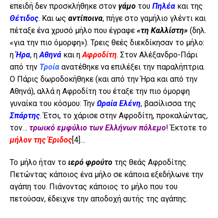
επειδή δεν προσκλήθηκε στον
γάμο
του
Πηλέα
και της
Θέτιδος
. Και ως
αντίποινα
, πήγε στο γαμήλιο γλέντι και
πέταξε ένα χρυσό μήλο που έγραφε
«τη Καλλίστη»
(δηλ.
«για την πιο όμορφη»). Τρεις θεές διεκδίκησαν το μήλο:
η
Ήρα
, η
Αθηνά
και η
Αφροδίτη
. Στον Αλέξανδρο-Πάρι
από την
Τροία
ανατέθηκε να επιλέξει την παραλήπτρια.
Ο Πάρις δωροδοκήθηκε (και από την Ήρα και από την
Αθηνά), αλλά η Αφροδίτη του έταξε την πιο όμορφη
γυναίκα του κόσμου: Την
Ωραία Ελένη
, βασίλισσα της
Σπάρτης
. Έτσι, το χάρισε στην Αφροδίτη, προκαλώντας,
τον…
τρωικό εμφύλιο των Ελλήνων πόλεμο
! Έκτοτε το
μήλον της Έριδος
[4]
…
Το μήλο ήταν το
ιερό φρούτο
της θεάς Αφροδίτης.
Πετώντας κάποιος ένα μήλο σε κάποια εξεδήλωνε την
αγάπη του. Πιάνοντας κάποιος το μήλο που του
πετούσαν, έδειχνε την αποδοχή αυτής της αγάπης.