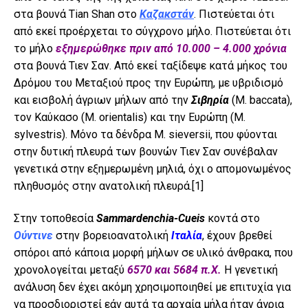
στα βουνά Tian Shan στο
Καζακστάν
. Πιστεύεται ότι
από εκεί προέρχεται το σύγχρονο μήλο. Πιστεύεται ότι
το μήλο
εξημερώθηκε
πριν από 10.000 – 4.000 χρόνια
στα βουνά Τιεν Σαν. Από εκεί ταξίδεψε κατά μήκος του
Δρόμου του Μεταξιού προς την Ευρώπη, με υβριδισμό
και εισβολή άγριων μήλων από την
Σιβηρία
(M. baccata),
τον Καύκασο (M. orientalis) και την Ευρώπη (M.
sylvestris). Μόνο τα δένδρα M. sieversii, που φύονται
στην δυτική πλευρά των βουνών Τιεν Σαν συνέβαλαν
γενετικά στην εξημερωμένη μηλιά, όχι ο απομονωμένος
πληθυσμός στην ανατολική πλευρά.
[1]
Στην τοποθεσία
Sammardenchia-Cueis
κοντά στο
Ούντινε
στην βορειοανατολική
Ιταλία
, έχουν βρεθεί
σπόροι από κάποια μορφή μήλων σε υλικό άνθρακα, που
χρονολογείται μεταξύ
6570 και 5684 π.Χ.
Η γενετική
ανάλυση δεν έχει ακόμη χρησιμοποιηθεί με επιτυχία για
να προσδιοριστεί εάν αυτά τα αρχαία μήλα ήταν άγρια ​​