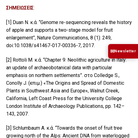
ΣΗΜΕΙΩΣΕΙΣ
:
[1]
Duan N. κ.ά. “Genome re-sequencing reveals the history
of apple and supports a two-stage model for fruit
enlargement”, Nature Communications, 8 (1): 249,
doi:10.1038/s41467-017-00336-7, 2017.
✉
Newsletter
[2]
Rottoli M. κ.ά. “Chapter 9: Neolithic agriculture in Italy:
an update of archaeobotanical data with particular
emphasis on northern settlements”. στο Colledge S.,
Conolly J. (επιμ.) «The Origins and Spread of Domestic
Plants in Southwest Asia and Europe», Walnut Creek,
California, Left Coast Press for the University College
London Institute of Archaeology Publications, pp. 142–
143, 2007.
[3]
Schlumbaum A. κ.ά. “Towards the onset of fruit tree
growing north of the Alps: Ancient DNA from waterlogged