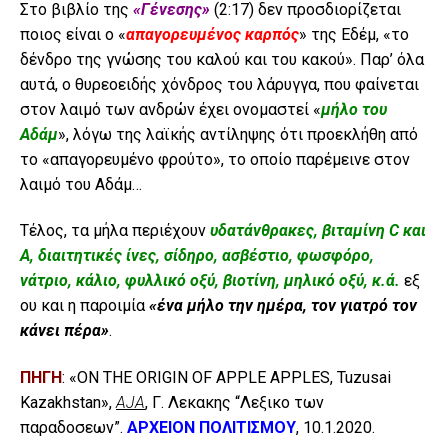
Στο βιβλίο της
«Γένεσης»
(2:17) δεν προσδιορίζεται
ποιος είναι ο «
απαγορευμένος καρπός
» της Εδέμ, «το
δένδρο της γνώσης του καλού και του κακού». Παρ’ όλα
αυτά, ο θυρεοειδής χόνδρος του λάρυγγα, που φαίνεται
στον λαιμό των ανδρών έχει ονομαστεί «
μήλο του
Αδάμ
», λόγω της λαϊκής αντίληψης ότι προεκλήθη από
το «απαγορευμένο φρούτο», το οποίο παρέμεινε στον
λαιμό του Αδάμ…
Τέλος, τα μήλα περιέχουν
υδατάνθρακες, βιταμίνη C και
Α, διαιτητικές ίνες, σίδηρο, ασβέστιο, φωσφόρο,
νάτριο, κάλιο, φυλλικό οξύ, βιοτίνη, μηλικό οξύ, κ.ά.
εξ
ου και η παροιμία
«ένα μήλο την ημέρα, τον γιατρό τον
κάνει πέρα»
.
ΠΗΓΗ
: «ON THE ORIGIN OF APPLE APPLES, Tuzusai
Kazakhstan»,
AJA
, Γ. Λεκακης “Λεξικο των
παραδοσεων”.
ΑΡΧΕΙΟΝ ΠΟΛΙΤΙΣΜΟΥ
, 10.1.2020.