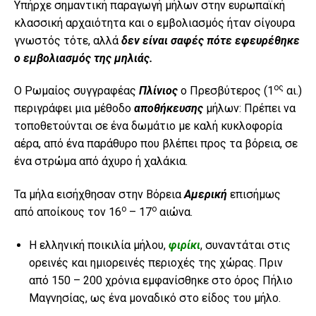
Υπήρχε σημαντική παραγωγή μήλων στην ευρωπαϊκή
κλασσική αρχαιότητα και ο εμβολιασμός ήταν σίγουρα
γνωστός τότε, αλλά
δεν είναι σαφές πότε εφευρέθηκε
ο εμβολιασμός της μηλιάς.
ος
Ο Ρωμαίος συγγραφέας
Πλίνιος
ο Πρεσβύτερος (1
αι.)
περιγράφει μια μέθοδο
αποθήκευσης
μήλων: Πρέπει να
τοποθετούνται σε ένα δωμάτιο με καλή κυκλοφορία
αέρα, από ένα παράθυρο που βλέπει προς τα βόρεια, σε
ένα στρώμα από άχυρο ή χαλάκια.
Τα μήλα εισήχθησαν στην Βόρεια
Αμερική
επισήμως
ο
ο
από αποίκους τον 16
– 17
αιώνα.
Η ελληνική ποικιλία μήλου,
φιρίκι
, συναντάται στις
ορεινές και ημιορεινές περιοχές της χώρας. Πριν
από 150 – 200 χρόνια εμφανίσθηκε στο όρος Πήλιο
Μαγνησίας, ως ένα μοναδικό στο είδος του μήλο.