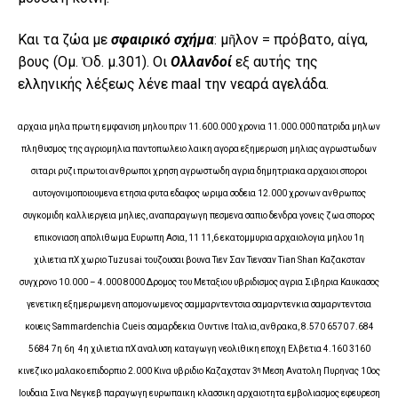
Και τα ζώα με
σφαιρικό σχήμα
: μῆλον = πρόβατο, αίγα,
βους (Ομ. Ὀδ. μ.301). Οι
Ολλανδοί
εξ αυτής της
ελληνικής λέξεως λένε maal την νεαρά αγελάδα.
αρχαια μηλα πρωτη εμφανιση μηλου πριν 11.600.000 χρονια 11.000.000 πατριδα μηλων
πληθυσμος της αγριομηλια παντοπωλειο λαικη αγορα εξημερωση μηλιας αγρωστωδων
σιταρι ρυζι πρωτοι ανθρωποι χρηση αγρωστωδη αγρια ​​δημητριακα αρχαιοι σποροι
αυτογονιμοποιουμενα ετησια φυτα εδαφος ωριμα σοδεια 12.000 χρονων ανθρωπος
συγκομιδη καλλιεργεια μηλιες, αναπαραγωγη πεσμενα σαπιο δενδρα γονεις ζωα σπορος
επικονιαση απολιθωμα Ευρωπη Ασια, 11 11,6 εκατομμυρια αρχαιολογια μηλου 1η
χιλιετια πΧ χωριο Tuzusai τουζουσαι βουνα Τιεν Σαν Τιενσαν Tian Shan Καζακσταν
συγχρονο 10.000 – 4.000 8000 Δρομος του Μεταξιου υβριδισμος αγρια Σιβηρια Καυκασος
γενετικη εξημερωμενη απομονωμενος σαμμαρντεντσια σαμαρντενκια σαμαρντεντσια
κουεις Sammardenchia Cueis σαμαρδεκια Ουντινε Ιταλια, ανθρακα, 8.570 6570 7.684
5684 7η 6η 4η χιλιετια πΧ αναλυση καταγωγη νεολιθικη εποχη Ελβετια 4.160 3160
η
κινεζικο μαλακο επιδορπιο 2.000 Κινα υβριδιο Καζαχσταν 3
Μεση Ανατολη Πυρηνας 10ος
Ιουδαια Σινα Νεγκεβ παραγωγη ευρωπαικη κλασσικη αρχαιοτητα εμβολιασμος εφευρεση