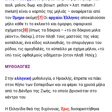
αιολ. μᾱλον, δωρ. και βοιωτ. μεῖλον > λατ. malum /
melum) είναι ο καρπός της μηλιάς – αναφέρεται από
τον
Όμηρο
ακόμη!
[7]
Οι
αρχαίοι Έλληνες
αποκαλούσαν
μήλο κάθε τι το εκλεκτό και όμορφο, σφαιρικού
σχήματος
[8]
(όπως τα δάκρυα – «τὰ σὰ δάκρυα μᾱλα
ῥέοντι», Θεόκρ.), στον πληθ. τους μαστούς της νέας
κοπέλλας, ένα είδος κολοκυθιάς, το σποριάγγειο του
ρόδου, τις αμυγδαλές, το κύπελλο με σχήμα μήλου, «τὰ
ὑπὸ τοὺς ὀφθαλμοὺς οἰδήματα» (στον πληθ. Ησύχ.).
ΜΥΘΟΛΟΓΙΕΣ
Στην
ελληνική
μυθολογία, ο Ηρακλής, έπρεπε να πάει
στον Κήπο των Εσπερίδων και να φέρει τα χρυσά μήλα
από το Δένδρο της Ζωής, το οποίο βρισκόταν στο
κέντρο του.
Η Ελληνίδα θεά της διχόνοιας,
Έρις
, δυσαρεστήθηκε