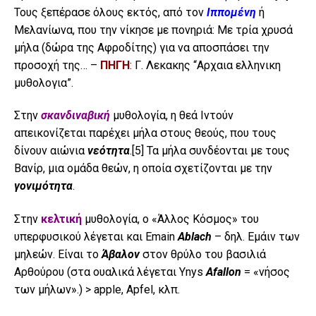
Τους ξεπέρασε όλους εκτός, από τον
Ιππομένη
ή
Μελανίωνα, που την νίκησε με πονηριά: Με τρία χρυσά
μήλα (δώρα της Αφροδίτης) για να αποσπάσει την
προσοχή της… –
ΠΗΓΗ
: Γ. Λεκακης “Αρχαια ελληνικη
μυθολογια”.
Στην
σκανδιναβική
μυθολογία, η θεά Ιντούν
απεικονίζεται παρέχει μήλα στους θεούς, που τους
δίνουν αιώνια
νεότητα
.
[5]
Τα μήλα συνδέονται με τους
Βανίρ, μια ομάδα θεών, η οποία σχετίζονται με την
γονιμότητα
.
Στην
κελτική
μυθολογία, ο «Άλλος Κόσμος» του
υπερφυσικού λέγεται και Emain
Ablach
– δηλ. Εμάιν των
μηλεών. Είναι το
Άβαλον
στον θρύλο του βασιλιά
Αρθούρου (στα ουαλικά λέγεται Ynys
Afallon
= «νήσος
των μήλων».) > apple, Apfel, κλπ.