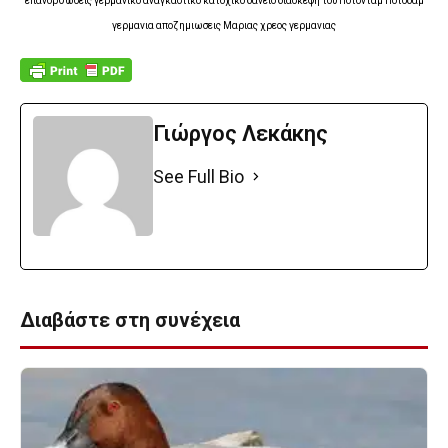
επανορθωσεις γερμανικο αναγκαστικο κατοχικο δανειο διασκεψη του Ποτσνταμ Ποτσδαμ
γερμανια αποζημιωσεις Μαριας χρεος γερμανιας
Γιώργος Λεκάκης
See Full Bio
Διαβάστε στη συνέχεια