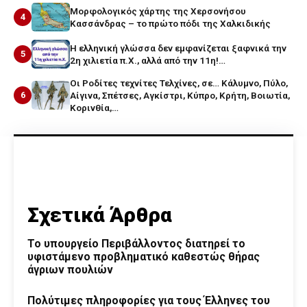
Μορφολογικός χάρτης της Χερσονήσου
4
Κασσάνδρας – το πρώτο πόδι της Χαλκιδικής
Η ελληνική γλώσσα δεν εμφανίζεται ξαφνικά την
5
2η χιλιετία π.Χ., αλλά από την 11η!…
Οι Ροδίτες τεχνίτες Τελχίνες, σε… Κάλυμνο, Πύλο,
6
Αίγινα, Σπέτσες, Αγκίστρι, Κύπρο, Κρήτη, Βοιωτία,
Κορινθία,…
Σχετικά Άρθρα
Το υπουργείο Περιβάλλοντος διατηρεί το
υφιστάμενο προβληματικό καθεστώς θήρας
άγριων πουλιών
Πολύτιμες πληροφορίες για τους Έλληνες του