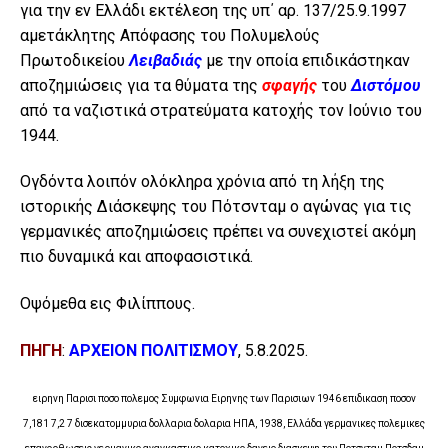
για την εν Ελλάδι εκτέλεση της υπ΄ αρ. 137/25.9.1997
αμετάκλητης Απόφασης του Πολυμελούς
Πρωτοδικείου
Λειβαδιάς
με την οποία επιδικάστηκαν
αποζημιώσεις για τα θύματα της
σφαγής
του
Διστόμου
από τα ναζιστικά στρατεύματα κατοχής τον Ιούνιο του
1944.
Ογδόντα λοιπόν ολόκληρα χρόνια από τη λήξη της
ιστορικής Διάσκεψης του Πότσνταμ ο αγώνας για τις
γερμανικές αποζημιώσεις πρέπει να συνεχιστεί ακόμη
πιο δυναμικά και αποφασιστικά.
Οψόμεθα εις Φιλίππους.
ΠΗΓΗ
:
ΑΡΧΕΙΟΝ ΠΟΛΙΤΙΣΜΟΥ
, 5.8.2025.
ειρηνη Παρισι ποσο πολεμος Συμφωνια Ειρηνης των Παρισιων 1946 επιδικαση ποσον
7,181 7,2 7 δισεκατομμυρια δολλαρια δολαρια ΗΠΑ, 1938, Ελλάδα γερμανικες πολεμικες