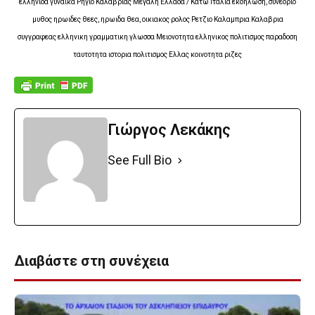
ελληνιδα γυναικα Ρηγιο Καλαβριας Μεγαλη Ελλαδα / Κατω Ιταλια εκδηλωση, συνεδριο
μυθος ηρωιδες θεες, ηρωιδα θεα, οικιακος ρολος Ρετζιο Καλαμπρια Καλαβρια
συγγραφεας ελληνικη γραμματικη γλωσσα Μειονοτητα ελληνικος πολιτισμος παραδοση
ταυτοτητα ιστορια πολιτισμος Ελλας κοινοτητα ριζες
Γιώργος Λεκάκης
See Full Bio
Διαβάστε στη συνέχεια