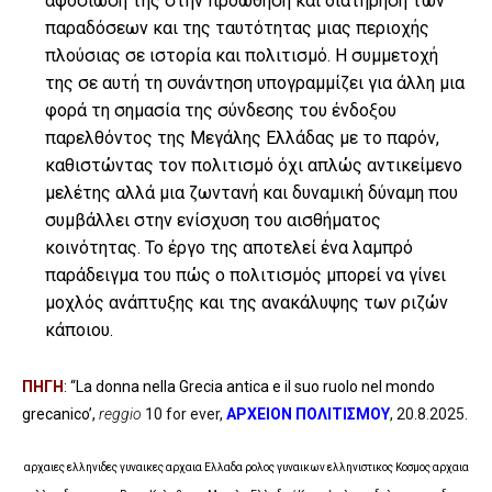
αφοσίωσή της στην προώθηση και διατήρηση των
παραδόσεων και της ταυτότητας μιας περιοχής
πλούσιας σε ιστορία και πολιτισμό. Η συμμετοχή
της σε αυτή τη συνάντηση υπογραμμίζει για άλλη μια
φορά τη σημασία της σύνδεσης του ένδοξου
παρελθόντος της Μεγάλης Ελλάδας με το παρόν,
καθιστώντας τον πολιτισμό όχι απλώς αντικείμενο
μελέτης αλλά μια ζωντανή και δυναμική δύναμη που
συμβάλλει στην ενίσχυση του αισθήματος
κοινότητας. Το έργο της αποτελεί ένα λαμπρό
παράδειγμα του πώς ο πολιτισμός μπορεί να γίνει
μοχλός ανάπτυξης και της ανακάλυψης των ριζών
κάποιου.
ΠΗΓΗ
: “La donna nella Grecia antica e il suo ruolo nel mondo
grecanico’,
reggio
10 for ever,
ΑΡΧΕΙΟΝ ΠΟΛΙΤΙΣΜΟΥ
, 20.8.2025.
αρχαιες ελληνιδες γυναικες αρχαια Ελλαδα ρολος γυναικων ελληνιστικος Κοσμος αρχαια