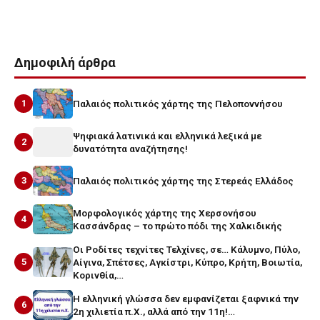
Tags
ΑΡΧΑΙΑ ΕΛΛΑΔΑ
γυναίκα
Δημοφιλή άρθρα
1
Παλαιός πολιτικός χάρτης της Πελοποννήσου
Ψηφιακά λατινικά και ελληνικά λεξικά με
2
δυνατότητα αναζήτησης!
3
Παλαιός πολιτικός χάρτης της Στερεάς Ελλάδος
Μορφολογικός χάρτης της Χερσονήσου
4
Κασσάνδρας – το πρώτο πόδι της Χαλκιδικής
Οι Ροδίτες τεχνίτες Τελχίνες, σε… Κάλυμνο, Πύλο,
5
Αίγινα, Σπέτσες, Αγκίστρι, Κύπρο, Κρήτη, Βοιωτία,
Κορινθία,…
Η ελληνική γλώσσα δεν εμφανίζεται ξαφνικά την
6
2η χιλιετία π.Χ., αλλά από την 11η!…