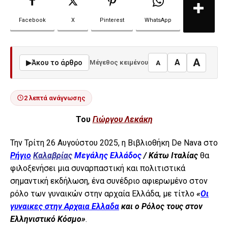
Facebook
X
Pinterest
WhatsApp
A
A
▶
Άκου το άρθρο
Μέγεθος κειμένου
A
2 λεπτά ανάγνωσης
Του
Γιώργου Λεκάκη
Την Τρίτη 26 Αυγούστου 2025, η Βιβλιοθήκη De Nava στο
Ρήγιο
Καλαβρίας
Μεγάλης Ελλάδος
/ Κάτω Ιταλίας
θα
φιλοξενήσει μια συναρπαστική και πολιτιστικά
σημαντική εκδήλωση, ένα συνέδριο αφιερωμένο στον
ρόλο των γυναικών στην αρχαία Ελλάδα, με τίτλο
«
Οι
γυναικες στην Αρχαια Ελλαδα
και ο Ρόλος τους στον
Ελληνιστικό Κόσμο»
.