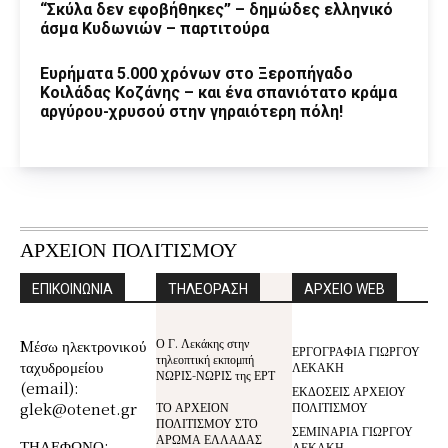
“Σκύλα δεν εφοβήθηκες” – δημώδες ελληνικό
άσμα Κυδωνιών – παρτιτούρα
Ευρήματα 5.000 χρόνων στο Ξεροπήγαδο
Κοιλάδας Κοζάνης – και ένα σπανιότατο κράμα
αργύρου-χρυσού στην γηραιότερη πόλη!
ΑΡΧΕΙΟΝ ΠΟΛΙΤΙΣΜΟΥ
ΕΠΙΚΟΙΝΩΝΙΑ
ΤΗΛΕΟΡΑΣΗ
ΑΡΧΕΙΟ WEB
Ο Γ. Λεκάκης στην
Mέσω ηλεκτρονικού
ΕΡΓΟΓΡΑΦΙΑ ΓΙΩΡΓΟΥ
τηλεοπτική εκπομπή
ταχυδρομείου
ΛΕΚΑΚΗ
ΝΩΡΙΣ-ΝΩΡΙΣ της ΕΡΤ
(email):
ΕΚΔΟΣΕΙΣ ΑΡΧΕΙΟΥ
glek@otenet.gr
ΤΟ ΑΡΧΕΙΟΝ
ΠΟΛΙΤΙΣΜΟΥ
ΠΟΛΙΤΙΣΜΟΥ ΣΤΟ
ΣΕΜΙΝΑΡΙΑ ΓΙΩΡΓΟΥ
ΑΡΩΜΑ ΕΛΛΑΔΑΣ
ΤΗΛΕΦΩΝΟ:
ΛΕΚΑΚΗ