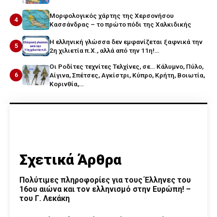
Μορφολογικός χάρτης της Χερσονήσου
4
Κασσάνδρας – το πρώτο πόδι της Χαλκιδικής
Η ελληνική γλώσσα δεν εμφανίζεται ξαφνικά την
5
2η χιλιετία π.Χ., αλλά από την 11η!…
Οι Ροδίτες τεχνίτες Τελχίνες, σε… Κάλυμνο, Πύλο,
6
Αίγινα, Σπέτσες, Αγκίστρι, Κύπρο, Κρήτη, Βοιωτία,
Κορινθία,…
Σχετικά Άρθρα
Πολύτιμες πληροφορίες για τους Έλληνες του
16ου αιώνα και τον ελληνισμό στην Ευρώπη! –
του Γ. Λεκάκη