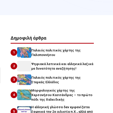
Δημοφιλή άρθρα
Παλαιός πολιτικός χάρτης της
1
Πελοποννήσου
Ψηφιακά λατινικά και ελληνικά λεξικά
2
με δυνατότητα αναζήτησης!
Παλαιός πολιτικός χάρτης της
3
Στερεάς Ελλάδος
Μορφολογικός χάρτης της
4
Χερσονήσου Κασσάνδρας – το πρώτο
πόδι της Χαλκιδικής
Η ελληνική γλώσσα δεν εμφανίζεται
5
ξαφνικά την 2η χιλιετία π.Χ., αλλά από