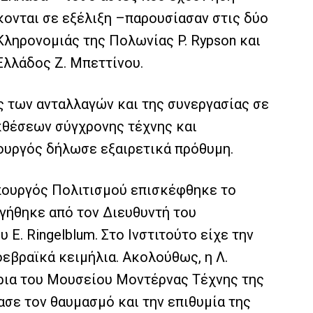
κονται σε εξέλιξη –παρουσίασαν στις δύο
Κληρονομιάς της Πολωνίας P. Rypson και
Ελλάδος Ζ. Μπεττίνου.
ς των ανταλλαγών και της συνεργασίας σε
κθέσεων σύγχρονης τέχνης και
πουργός δήλωσε εξαιρετικά πρόθυμη.
Υπουργός Πολιτισμού επισκέφθηκε το
αγήθηκε από τον Διευθυντή του
υ E. Ringelblum. Στο Ινστιτούτο είχε την
οεβραϊκά κειμήλια. Ακολούθως, η Λ.
ρια του Μουσείου Μοντέρνας Τέχνης της
ασε τον θαυμασμό και την επιθυμία της