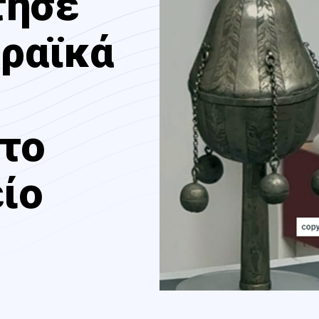
τησε
βραϊκά
το
ίο