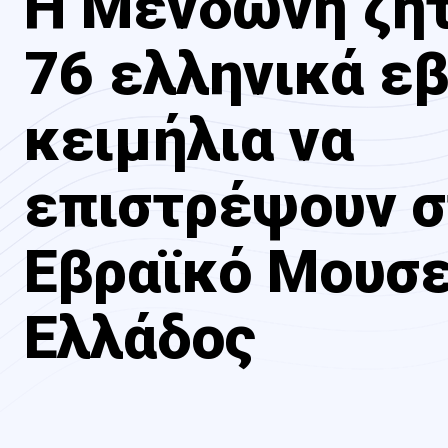
Η Μενδώνη ζή
76 ελληνικά ε
κειμήλια να
επιστρέψουν σ
Εβραϊκό Μουσε
Ελλάδος