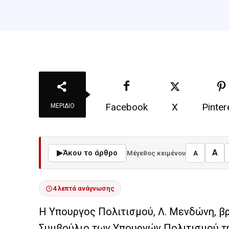
Facebook
X
Pinter
ΜΕΡΊΔΙΟ
A
▶
Άκου το άρθρο
Μέγεθος κειμένου
A
4 λεπτά ανάγνωσης
Η Υπουργος Πολιτισμού, Λ. Μενδώνη, βρ
Συμβούλιο των Υπουργών Πολιτισμού τ