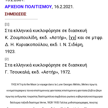
ΑΡΧΕΙΟΝ ΠΟΛΙΤΙΣΜΟΥ
, 16.2.2021.
ΣΗΜΕΙΩΣΕΙΣ
:
[1]
Στα ελληνικά κυκλοφόρησε σε διασκευή
Κ. Ζουμπουλίδη, εκδ. «Αστήρ», [χχ] και σε μτφρ.
Δ. Η. Κυριακοπούλου, εκδ. Ι. Ν. Σιδέρη,
1923.
[2]
Στα ελληνικά κυκλοφόρησε σε διασκευή
Γ. Τσουκαλά, εκδ. «Αστήρ», 1972.
1902 A Trip to the Moon Le voyage dans la Lune Georges Méliès, Melies πρωτη
κινηματογραφικη ταινια επιστημονικης φαντασιας επιστημονικη φαντασια βιβλιο βερν
πρωτος ανθρωπος τουριστας διαστημοπλοιο συμβολαιο ρωσικη κυβερνηση εκατομμυρια
δολλαρια ταξειδι διαστημα Verne, 1828 1905 Γαλλος μυθιστοριογραφος, ποιητης