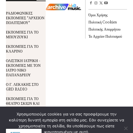
ΡΑΔΙΟΦΩΝΙΚΕΣ
Όροι Χρήσης
ΕΚΠΟΜΠΕΣ "ΑΡΧΕΙΟΝ
Πολιτική Cookies
ΠΟΛΙΤΙΣΜΟΥ"
Πολιτικής Απορρήτου
ΕΚΠΟΜΠΕΣ ΓΙΑ ΤΟ
Το Αρχείον Πολιτισμού
ΜΠΟΥΖΟΥΚΙ
ΕΚΠΟΜΠΕΣ ΓΙΑ ΤΟ
ΚΛΑΡΙΝΟ
ΟΛΙΣΤΙΚΗ ΙΑΤΡΙΚΗ -
ΕΚΠΟΜΠΕΣ ΜΕ ΤΟΝ
ΙΑΤΡΟ ΝΙΚΟ
ΠΑΠΑΝΔΡΕΟΥ
Ο Γ. ΛΕΚΑΚΗΣ ΣΤΟ
GRD RADIO
ΕΚΠΟΜΠΕΣ ΓΙΑ ΤΟ
ΘΕΑΤΡΟ ΣΚΙΩΝ ΚΑΙ
ΤΟΝ ΚΑΡΑΓΚΙΟΖΗ
Χρησιμοποιούμε cookies για να σας προσφέρουμε την
καλύτερη δυνατή εμπειρία στη σελίδα μας. Εάν συνεχίσετε να
Όροι Χρήσης
© All Rights Reserved | Development By
χρησιμοποιείτε τη σελίδα, θα υποθέσουμε πως είστε
DoSmart.gr
| Supported By
Wideview
Προστασία Δεδομένων
ικανοποιημένοι με αυτό.