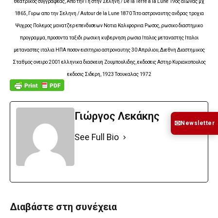
θεατρικος συγγραφεας, Απο την Γη στην Σεληνη / De la Terre à la Lune 19ος αιωνας μχ
1865, Γυρω απο την Σεληνη / Autour de la Lune 1870 Τιτο αστροναυτης ανδρας τροχια
Ψυχρος Πολεμος μανατζερ επενδυσεων Νοτια Καλιφορνια Ρωσος, ρωσικο διαστημικο
προγραμμα, προσοντα ταξιδι ρωσικη κυβερνηση ρωσια Ιταλος μεταναστης Ιταλοι
μεταναστες ιταλια ΗΠΑ ποσον εισιτηριο αστροναυτης 30 Απριλιου, Διεθνη Διαστημικος
Σταθμος ονειρο 2001 ελληνικα διασκευη Ζουμπουλιδης, εκδοσεις Αστηρ Κυριακοπουλος
εκδοσις Σιδερη, 1923 Τσουκαλας 1972
Γιώργος Λεκάκης
✉
Newsletter
See Full Bio
Διαβάστε στη συνέχεια