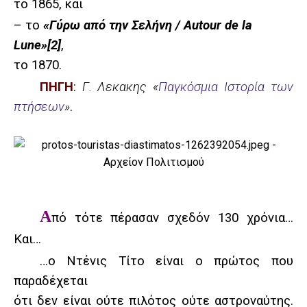
το 1865, και
– το
«Γύρω από την Σελήνη / Autour de la
Lune»
[2]
,
το 1870.
ΠΗΓΗ
:
Γ. Λεκακης «
Παγκόσμια Ιστορία των
πτήσεων
»
.
Α
πό τότε πέρασαν σχεδόν 130 χρόνια…
Και…
…ο Ντένις Τίτο είναι ο πρώτος που
παραδέχεται
ότι δεν είναι ούτε πιλότος ούτε αστροναύτης.