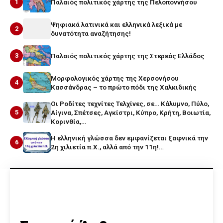
1
Παλαιός πολιτικός χάρτης της Πελοποννήσου
Ψηφιακά λατινικά και ελληνικά λεξικά με
2
δυνατότητα αναζήτησης!
3
Παλαιός πολιτικός χάρτης της Στερεάς Ελλάδος
Μορφολογικός χάρτης της Χερσονήσου
4
Κασσάνδρας – το πρώτο πόδι της Χαλκιδικής
Οι Ροδίτες τεχνίτες Τελχίνες, σε… Κάλυμνο, Πύλο,
5
Αίγινα, Σπέτσες, Αγκίστρι, Κύπρο, Κρήτη, Βοιωτία,
Κορινθία,…
Η ελληνική γλώσσα δεν εμφανίζεται ξαφνικά την
6
2η χιλιετία π.Χ., αλλά από την 11η!…