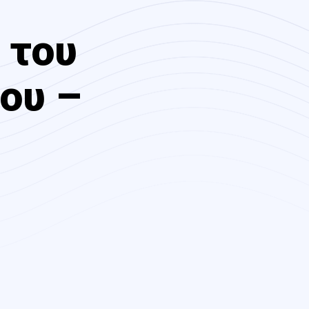
 του
ου –