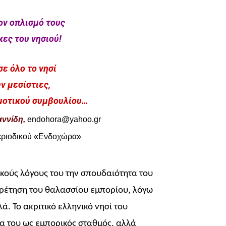
ν οπλισμό τους
ες του νησιού!
σε όλο το νησί
ν μεσίστιες,
μοτικού συμβουλίου…
αννίδη,
endohora
@
yahoo
.
gr
περιοδικού «Ενδοχώρα»
κούς λόγους του την σπουδαιότητα του
ηρέτηση του θαλασσίου εμπορίου, λόγω
ά. Το ακριτικό ελληνικό νησί του
ία του ως εμπορικός σταθμός, αλλά