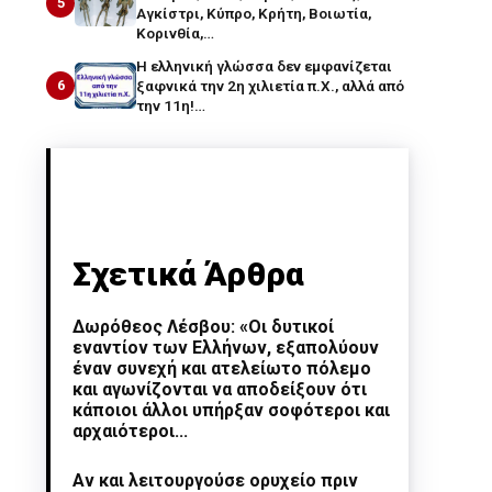
5
Αγκίστρι, Κύπρο, Κρήτη, Βοιωτία,
Κορινθία,…
Η ελληνική γλώσσα δεν εμφανίζεται
6
ξαφνικά την 2η χιλιετία π.Χ., αλλά από
την 11η!…
Σχετικά Άρθρα
Δωρόθεος Λέσβου: «Οι δυτικοί
εναντίον των Ελλήνων, εξαπολύουν
έναν συνεχή και ατελείωτο πόλεμο
και αγωνίζονται να αποδείξουν ότι
κάποιοι άλλοι υπήρξαν σοφότεροι και
αρχαιότεροι...
Αν και λειτουργούσε ορυχείο πριν