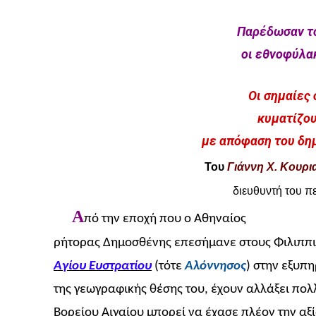
Παρέδωσαν το
οι εθνοφύλακ
Οι σημαίες 
κυματίζου
με απόφαση του δη
Του
Γιάννη Χ. Κουρι
διευθυντή του 
Α
πό την εποχή που ο Αθηναίος
ρήτορας Δημοσθένης επεσήμανε στους Φιλιππι
Αγίου Ευστρατίου
(τότε
Αλόννησος
) στην εξυπ
της γεωγραφικής θέσης του, έχουν αλλάξει πολλ
Βορείου Αιγαίου μπορεί να έχασε πλέον την αξ