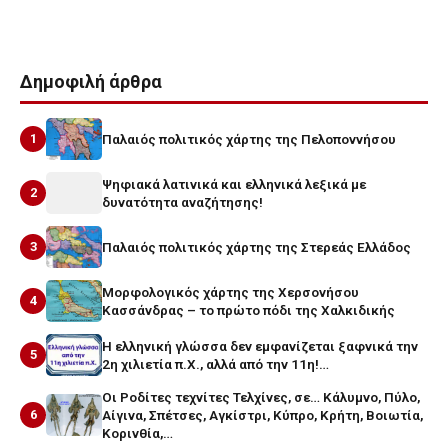
Δημοφιλή άρθρα
1
Παλαιός πολιτικός χάρτης της Πελοποννήσου
Ψηφιακά λατινικά και ελληνικά λεξικά με
2
δυνατότητα αναζήτησης!
3
Παλαιός πολιτικός χάρτης της Στερεάς Ελλάδος
Μορφολογικός χάρτης της Χερσονήσου
4
Κασσάνδρας – το πρώτο πόδι της Χαλκιδικής
Η ελληνική γλώσσα δεν εμφανίζεται ξαφνικά την
5
2η χιλιετία π.Χ., αλλά από την 11η!…
Οι Ροδίτες τεχνίτες Τελχίνες, σε… Κάλυμνο, Πύλο,
6
Αίγινα, Σπέτσες, Αγκίστρι, Κύπρο, Κρήτη, Βοιωτία,
Κορινθία,…