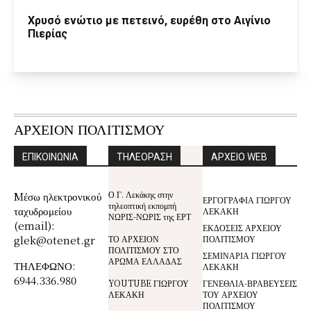
Χρυσό ενώτιο με πετεινό, ευρέθη στο Αιγίνιο
Πιερίας
ΑΡΧΕΙΟΝ ΠΟΛΙΤΙΣΜΟΥ
ΕΠΙΚΟΙΝΩΝΙΑ
ΤΗΛΕΟΡΑΣΗ
ΑΡΧΕΙΟ WEB
Ο Γ. Λεκάκης στην
Mέσω ηλεκτρονικού
ΕΡΓΟΓΡΑΦΙΑ ΓΙΩΡΓΟΥ
τηλεοπτική εκπομπή
ταχυδρομείου
ΛΕΚΑΚΗ
ΝΩΡΙΣ-ΝΩΡΙΣ της ΕΡΤ
(email):
ΕΚΔΟΣΕΙΣ ΑΡΧΕΙΟΥ
glek@otenet.gr
ΤΟ ΑΡΧΕΙΟΝ
ΠΟΛΙΤΙΣΜΟΥ
ΠΟΛΙΤΙΣΜΟΥ ΣΤΟ
ΣΕΜΙΝΑΡΙΑ ΓΙΩΡΓΟΥ
ΑΡΩΜΑ ΕΛΛΑΔΑΣ
ΤΗΛΕΦΩΝΟ:
ΛΕΚΑΚΗ
6944.336.980
YOUTUBE ΓΙΩΡΓΟΥ
ΓΕΝΕΘΛΙΑ-ΒΡΑΒΕΥΣΕΙΣ
ΛΕΚΑΚΗ
ΤΟΥ ΑΡΧΕΙΟΥ
ΠΟΛΙΤΙΣΜΟΥ