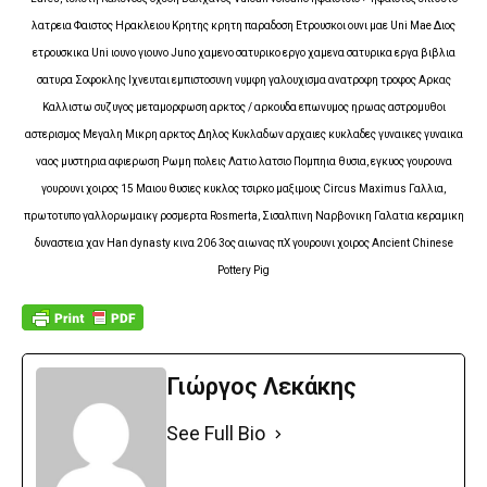
λατρεια Φαιστος Ηρακλειου Κρητης κρητη παραδοση Ετρουσκοι ουνι μαε Uni Mae Διος
ετρουσκικα Uni ιουνο γιουνο Juno χαμενο σατυρικο εργο χαμενα σατυρικα εργα βιβλια
σατυρα Σοφοκλης Ιχνευται εμπιστοσυνη νυμφη γαλουχισμα ανατροφη τροφος Αρκας
Καλλιστω συζυγος μεταμορφωση αρκτος / αρκουδα επωνυμος ηρωας αστρομυθοι
αστερισμος Μεγαλη Μικρη αρκτος Δηλος Κυκλαδων αρχαιες κυκλαδες γυναικες γυναικα
ναος μυστηρια αφιερωση Ρωμη πολεις Λατιο λατσιο Πομπηια θυσια, εγκυος γουρουνα
γουρουνι χοιρος 15 Μαιου θυσιες κυκλος τσιρκο μαξιμους Circus Maximus Γαλλια,
πρωτοτυπο γαλλορωμαικγ ροσμερτα Rosmerta, Σισαλπινη Ναρβονικη Γαλατια κεραμικη
δυναστεια χαν Han dynasty κινα 206 3ος αιωνας πΧ γουρουνι χοιρος Ancient Chinese
Pottery Pig
Γιώργος Λεκάκης
See Full Bio