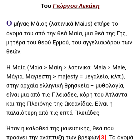
Του
Γιώργου Λεκάκη
Ο
μήνας Μάιος (λατινικά Maius) επήρε το
όνομά του από την θεά Μαία, μια θεά της Γης,
μητέρα του θεού Ερμού, του αγγελιαφόρου των
θεών.
Η Μαία (Μαῖα > Μαίη > λατινικά: Maia > Maie,
Μάγια, Μαγιέστη > majesty = μεγαλείο, κλπ.),
στην αρχαία ελληνική θρησκεία – μυθολογία,
είναι μια από τις Πλειάδες, κόρη του Άτλαντα
και της Πλειόνης της Ωκεανίδας. Είναι η
παλαιότερη από τις επτά Πλειάδες.
Ήταν η καλοθεά της μαιευτικής, θεά που
προάγει την ανάπτυξη των βρεφών
[3]
. Το όνομά