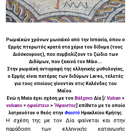
Ρωμαϊκών χρόνων μωσαϊκό από την Ισπανία, όπου ο
Ερμής πτερωτός κρατά στα χέρια του δίδυμα (τους
Διόσκουρους), που συμβολίζουν το ζώδιο των
Διδύμων, που ξεκινά τον Μάιο….
Στην ρωμαϊκή αντιγραφή της ελληνικής μυθολογίας,
ο Ερμής είναι πατέρας των διδύμων Lares, τελετές
για τους οποίους γίνονταν στις Καλένδες του
Μαΐου.
Ενώ η Μαία έχει σχέση με τον
Βάλχανο
Δία [/
Vulcan
>
volcano
=
ηφαίστειο
> ‘
Ηφαιστος
] επίθετο με το οποίο
λατρευόταν ο θεός στην
Φαιστό
Ηρακλείου Κρήτης.
Η σχέση της με τον Δία φαίνεται και στην
παράδοση των ελληνικής καταγωγής