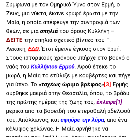
Σύμφωνα με τον Ομηρικό Ύμνο στον Ερμή, ο
Ζευς, μια νύκτα, έκανε κρυφά έρωτα με την
Μαία, η οποία απέφευγε την συντροφιά των
θεών, σε μια
σπηλιά
του όρους Κυλλήνη –
ΔΕΙΤΕ
την σπηλιά
σχετικό βίντεο του Γ.
Λεκάκη,
ΕΔΩ
. Έτσι έμεινε έγκυος στον Ερμή.
Στους ιστορικούς χρόνους υπήρχε στο βουνό ο
ναός του
Κυλλήνιου Ερμού
. Αφού έτεκε το
μωρό, η Μαία το ετύλιξε με κουβέρτες και πήγε
για ύπνο. Το
«ταχέως
ώριμο βρέφος»
[3]
Ερμής
σύρθηκε μακριά στην Θεσσαλία, όπου, το βράδυ
της πρώτης ημέρας της ζωής του,
έκλεψε
[1]
μερικά από τα βοοειδή του ετεροθαλή αδελφού
του, Απόλλωνος, και
εφηύρε την λύρα
, από ένα
κέλυφος χελώνας. Η Μαία αρνήθηκε να