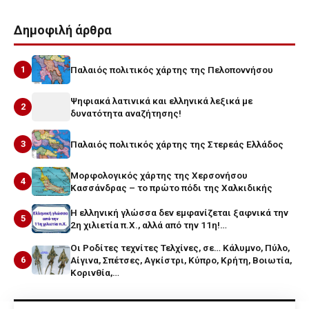
Δημοφιλή άρθρα
1
Παλαιός πολιτικός χάρτης της Πελοποννήσου
Ψηφιακά λατινικά και ελληνικά λεξικά με
2
δυνατότητα αναζήτησης!
3
Παλαιός πολιτικός χάρτης της Στερεάς Ελλάδος
Μορφολογικός χάρτης της Χερσονήσου
4
Κασσάνδρας – το πρώτο πόδι της Χαλκιδικής
Η ελληνική γλώσσα δεν εμφανίζεται ξαφνικά την
5
2η χιλιετία π.Χ., αλλά από την 11η!…
Οι Ροδίτες τεχνίτες Τελχίνες, σε… Κάλυμνο, Πύλο,
6
Αίγινα, Σπέτσες, Αγκίστρι, Κύπρο, Κρήτη, Βοιωτία,
Κορινθία,…