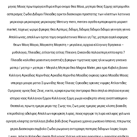
μηνας Μαιος πρωτομαγια εθιμα εθιμο ονομα θεα Μαια, μητερα θεος Ερμης αστρομυθοι
αστερισμος ζωδιο Διδυμοι Πλειαδες αρκτοι διοσκουροι προστατης των κλεπτων λατινικα
μερκιουρι μερκουριος μερκουρης Mercury merx, merces αγαθα εμπορευματα μαρκετ
market, ταχεως ωριμο βρεφος θεα Αρτεμις, διδυμη, διδυμος διδυμοι διδυμα γεννηση γεννα
Απολλωνας, απολλων αρτια τομη ονομα
λατινικα Maius γη Γης, μητερα αγγελιαφορος
θεων Μαιη Μαγια, Μαγιεστη Μαγεστη > μεγαλειο, αρχαια ελληνικη θρησκεια –
μυθολογια, Πλειαδες, ατλαντας ατλας Πλειονη Ωκεανιδα παλαιοτερη επτα εφτα 7
Πλειαδα καλοθεα μαιευτικη αναπτυξη βρεφων τιμητικος ορος ηλικιωμενη γυναικα
ματερ / μητηρ > μητερα > Μεγαλη Μητερα Θεα Magna Mater, ρεα ηρα Κυβελη βουνο
Κυλληνη Αρκαδιας Κορινθιας Αρκαδια Κορινθια Μαιαδος ουρειας ορεια Μαιαδα Μαιας
υπεροχα μαυρα ματια Σιμωνιδης Κειος Πλειας Ορειαδες ορεινες νυμφες Ατλαντιδες
Ομηρικος υμνος διας Ζευς, νυκτα, κρυφα ερωτας συντροφια θεοι σπηλια σπηλαιο εγκυος
ιστορια ναος Κυλληνιου Ερμου Κυλληνιος Ερμη μωρο κουβερτα υπνος αναπτυσσομενο
Θεσσαλια, πρωτη ημερα μερα της ζωης του, ζωη μιας ημερας μερας κλοπη βοοειδη
ετεροθαλης αδελφος Απολλων εφευρεση λυρας, ποιος εφηυρε τη λυρα κελυφος χελωνα
αρνηση κλεφτης ανταλλαγη βοδια βοδι βους Ρωμαικα χρονια μωσαικο Ισπανια, πτερωτος
χερια Διοσκουροι συμβολο ζωδιο ρωμαικη αντιγραφη πατερας διδυμων λαρες λαροι
Lares, τελετη Καλενδες σχεση Βαλχανος Vulcan volcano ηφαιστειο > ηφαιστος επιθετο