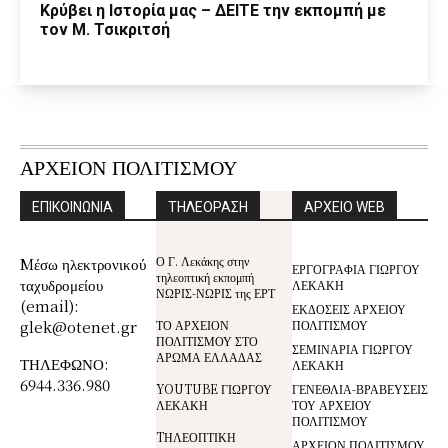
Κρύβει η Ιστορία μας – ΔΕΙΤΕ την εκπομπή με
τον Μ. Τσικριτσή
ΑΡΧΕΙΟΝ ΠΟΛΙΤΙΣΜΟΥ
ΕΠΙΚΟΙΝΩΝΙΑ
ΤΗΛΕΟΡΑΣΗ
ΑΡΧΕΙΟ WEB
Ο Γ. Λεκάκης στην
Mέσω ηλεκτρονικού
ΕΡΓΟΓΡΑΦΙΑ ΓΙΩΡΓΟΥ
τηλεοπτική εκπομπή
ταχυδρομείου
ΛΕΚΑΚΗ
ΝΩΡΙΣ-ΝΩΡΙΣ της ΕΡΤ
(email):
ΕΚΔΟΣΕΙΣ ΑΡΧΕΙΟΥ
glek@otenet.gr
ΤΟ ΑΡΧΕΙΟΝ
ΠΟΛΙΤΙΣΜΟΥ
ΠΟΛΙΤΙΣΜΟΥ ΣΤΟ
ΣΕΜΙΝΑΡΙΑ ΓΙΩΡΓΟΥ
ΑΡΩΜΑ ΕΛΛΑΔΑΣ
ΤΗΛΕΦΩΝΟ:
ΛΕΚΑΚΗ
6944.336.980
YOUTUBE ΓΙΩΡΓΟΥ
ΓΕΝΕΘΛΙΑ-ΒΡΑΒΕΥΣΕΙΣ
ΛΕΚΑΚΗ
ΤΟΥ ΑΡΧΕΙΟΥ
ΠΟΛΙΤΙΣΜΟΥ
TΗΛΕΟΠΤΙΚΗ
ΑΡΧΕΙΟΝ ΠΟΛΙΤΙΣΜΟΥ