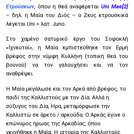
Ετρούσκων
, όπου η θεά αναφέρεται
Uni Mae
[2]
– δηλ. η Μαία του Διός – ο Ζευς ετρουσκικά
λέγεται Uni > λατ. Juno.
Στο χαμένο σατυρικό έργο του Σοφοκλή
«Ιχνευταί», η Μαία εμπιστεύθηκε τον Ερμή
βρέφος στην νύμφη Κυλλήνη (τοπική θεά του
βουνού) να τον γαλουχήσει και να τον
αναθρέψει.
Η Μαία μεγάλωσε και τον Αρκά από βρέφος, το
παιδί της Καλλιστούς με τον Δία. Αλλά η
σύζυγος του Δία, Ήρα, μεταμόρφωσε την
Καλλιστώ σε άρκτο / αρκούδα. Ο Αρκάς έγινε ο
επώνυμος ήρωας της Αρκαδίας, όπου
γεννήθηκε η Μαία. Η ιστορία της Καλλιστούς