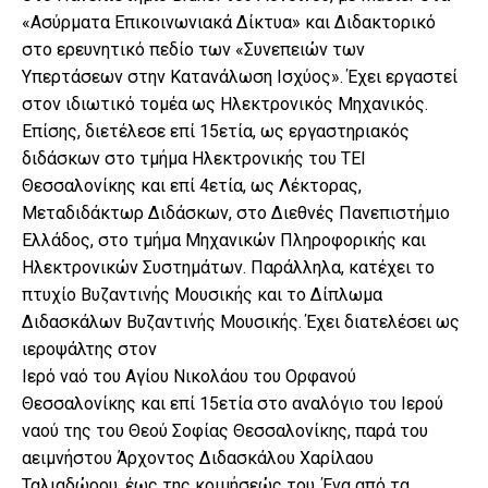
«Ασύρματα Επικοινωνιακά Δίκτυα» και Διδακτορικό
στο ερευνητικό πεδίο των «Συνεπειών των
Υπερτάσεων στην Κατανάλωση Ισχύος». Έχει εργαστεί
στον ιδιωτικό τομέα ως Ηλεκτρονικός Μηχανικός.
Επίσης, διετέλεσε επί 15ετία, ως εργαστηριακός
διδάσκων στο τμήμα Ηλεκτρονικής του ΤΕΙ
Θεσσαλονίκης και επί 4ετία, ως Λέκτορας,
Μεταδιδάκτωρ Διδάσκων, στο Διεθνές Πανεπιστήμιο
Ελλάδος, στο τμήμα Μηχανικών Πληροφορικής και
Ηλεκτρονικών Συστημάτων. Παράλληλα, κατέχει το
πτυχίο Βυζαντινής Μουσικής και το Δίπλωμα
Διδασκάλων Βυζαντινής Μουσικής. Έχει διατελέσει ως
ιεροψάλτης στον
Ιερό ναό του Αγίου Νικολάου του Ορφανού
Θεσσαλονίκης και επί 15ετία στο αναλόγιο του Ιερού
ναού της του Θεού Σοφίας Θεσσαλονίκης, παρά του
αειμνήστου Άρχοντος Διδασκάλου Χαρίλαου
Ταλιαδώρου, έως της κοιμήσεώς του. Ένα από τα