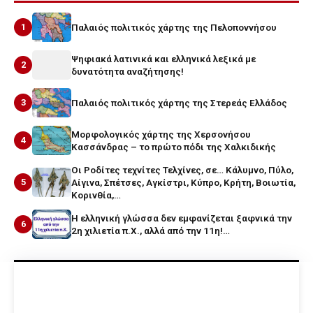
1
Παλαιός πολιτικός χάρτης της Πελοποννήσου
Ψηφιακά λατινικά και ελληνικά λεξικά με
2
δυνατότητα αναζήτησης!
3
Παλαιός πολιτικός χάρτης της Στερεάς Ελλάδος
Μορφολογικός χάρτης της Χερσονήσου
4
Κασσάνδρας – το πρώτο πόδι της Χαλκιδικής
Οι Ροδίτες τεχνίτες Τελχίνες, σε… Κάλυμνο, Πύλο,
5
Αίγινα, Σπέτσες, Αγκίστρι, Κύπρο, Κρήτη, Βοιωτία,
Κορινθία,…
Η ελληνική γλώσσα δεν εμφανίζεται ξαφνικά την
6
2η χιλιετία π.Χ., αλλά από την 11η!…