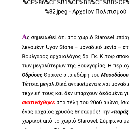
Α
ς σημειωθεί ότι στο χωριό Starosel υπάρ
λεγομένη
Uyov Stone – μοναδικό μενίρ – σ
Βούλγαρος αρχαιολόγος δρ. Γκ. Κίτοφ αποκ
των μεγαλύτερων της Βουλγαρίας.
Η περιοχ
Οδρύσες
Θρακες στα εδάφη του
Μεσοδάσου
Τέτοια μεγαλιθικά αντικείμενα είναι μοναδι
τεχνική τους και δεν υπάρχουν δεδομένα γι
ανατινάχθηκε
στα τέλη του 20ού αιώνα, ίσ
ένας αρχαίος χρυσός θησαυρός! Την
«παράξ
χωρικοί από το χωριό Starosel. Σύμφωνα με