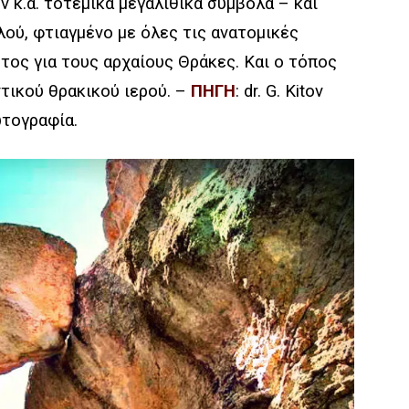
ν κ.ά. τοτεμικά μεγαλιθικά σύμβολα – και
ού, φτιαγμένο με όλες τις ανατομικές
τος για τους αρχαίους Θράκες. Και ο τόπος
τικού θρακικού ιερού.
–
ΠΗΓΗ
: dr. G. Kitov
ωτογραφία.