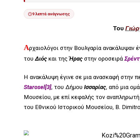
9 λεπτά ανάγνωσης
Του
Γιώρ
Α
ρχαιολόγοι στην Βουλγαρία ανακάλυψαν έν
του
Διός
και της
Ήρας
στην οροσειρά
Σρέντ
Η ανακάλυψη έγινε σε μια ανασκαφή στην 
Starosel
[3]
, του Δήμου
Ισσαρίας
, από μια ομ
Μουσείου, με επί κεφαλής τον αναπληρωτή 
του Εθνικού Ιστορικού Μουσείου, B. Dimitr