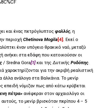
χει και ένας
πετρόγλυπτος
φαλλός
, η
την περιοχή
Chetinova Mogila
[4]
. Εκεί ο
αλύπτει έναν υπόγειο θρακικό ναό, μεταξύ
ή ανήκει στα εδάφη που κατοικούσαν οι
ς
/ Sredna Gora
[1]
και της Δυτικής
Ροδόπης
.
κά χαρακτηρίζονται για την ακριβή ρεαλιστική
α άλλα ανάλογα στα Βαλκάνια.
Το μενίρ
ως επειδή νόμιζαν πως από κάτω κρύβεται
ενη πέτρα»
ανέφεραν στον αρχαιολόγο οι
 αυτούς, το μενίρ βρισκόταν περίπου 4 – 5