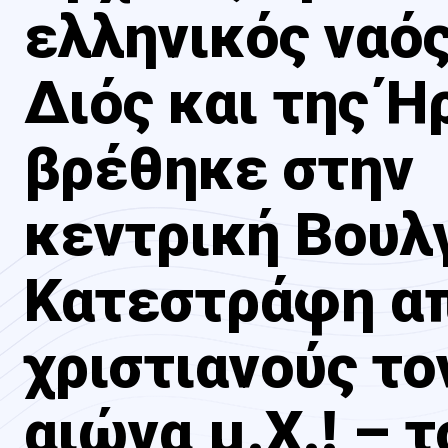
ελληνικός ναός
Διός και της Ή
βρέθηκε στην
κεντρική Βουλ
Κατεστράφη α
χριστιανούς το
αιώνα μ.Χ.! – τ