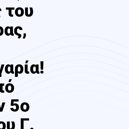
 του
ρας,
γαρία!
πό
ν 5ο
ου Γ.