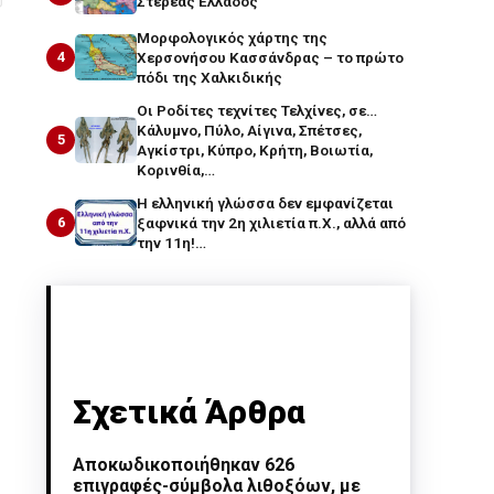
Στερεάς Ελλάδος
Μορφολογικός χάρτης της
4
Χερσονήσου Κασσάνδρας – το πρώτο
πόδι της Χαλκιδικής
Οι Ροδίτες τεχνίτες Τελχίνες, σε…
Κάλυμνο, Πύλο, Αίγινα, Σπέτσες,
5
Αγκίστρι, Κύπρο, Κρήτη, Βοιωτία,
Κορινθία,…
Η ελληνική γλώσσα δεν εμφανίζεται
6
ξαφνικά την 2η χιλιετία π.Χ., αλλά από
την 11η!…
Σχετικά Άρθρα
Αποκωδικοποιήθηκαν 626
επιγραφές-σύμβολα λιθοξόων, με