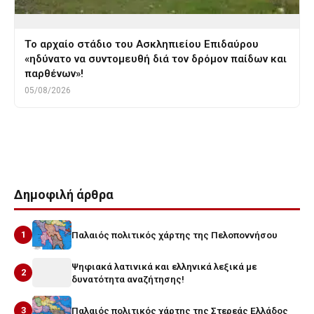
Το αρχαίο στάδιο του Ασκληπιείου Επιδαύρου
«ηδύνατο να συντομευθή διά τον δρόμον παίδων και
παρθένων»!
05/08/2026
Tags
θεος διονυσος
ικαρια
ικαριον
ικαριος
Δημοφιλή άρθρα
1
Παλαιός πολιτικός χάρτης της Πελοποννήσου
Ψηφιακά λατινικά και ελληνικά λεξικά με
2
δυνατότητα αναζήτησης!
3
Παλαιός πολιτικός χάρτης της Στερεάς Ελλάδος