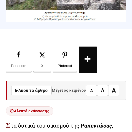
Facebook
X
Pinterest
A
A
▶
Άκου το άρθρο
Μέγεθος κειμένου
A
4 λεπτά ανάγνωσης
Σ
τα δυτικά του οικισμού της
Ραπεντώσας
,