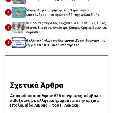
Μορφολογικός χάρτης της Χερσονήσου
4
Κασσάνδρας – το πρώτο πόδι της Χαλκιδικής
Οι Ροδίτες τεχνίτες Τελχίνες, σε… Κάλυμνο, Πύλο,
5
Αίγινα, Σπέτσες, Αγκίστρι, Κύπρο, Κρήτη, Βοιωτία,
Κορινθία,…
Η ελληνική γλώσσα δεν εμφανίζεται ξαφνικά την
6
2η χιλιετία π.Χ., αλλά από την 11η!…
Σχετικά Άρθρα
Αποκωδικοποιήθηκαν 626 επιγραφές-σύμβολα
λιθοξόων, με ελληνικά γράμματα, στην αρχαία
Πτολεμαΐδα Λιβύης – του Γ. Λεκάκη