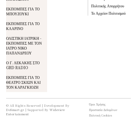
Πολιτικής Απορρήτου
ΕΚΠΟΜΠΕΣ ΓΙΑ ΤΟ
Το Αρχείον Πολιτισμού
ΜΠΟΥΖΟΥΚΙ
ΕΚΠΟΜΠΕΣ ΓΙΑ ΤΟ
ΚΛΑΡΙΝΟ
ΟΛΙΣΤΙΚΗ ΙΑΤΡΙΚΗ -
ΕΚΠΟΜΠΕΣ ΜΕ ΤΟΝ
ΙΑΤΡΟ ΝΙΚΟ
ΠΑΠΑΝΔΡΕΟΥ
Ο Γ. ΛΕΚΑΚΗΣ ΣΤΟ
GRD RADIO
ΕΚΠΟΜΠΕΣ ΓΙΑ ΤΟ
ΘΕΑΤΡΟ ΣΚΙΩΝ ΚΑΙ
ΤΟΝ ΚΑΡΑΓΚΙΟΖΗ
Όροι Χρήσης
© All Rights Reserved | Development By
DoSmart.gr
| Supported By
Wideview
Προστασία Δεδομένων
Entertainment
Πολιτική Cookies