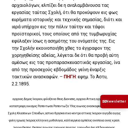
αρχαιολόγων, ελπίζει δε η αναλαμβάνουσα τας
εργασίας ταύτας Σχολή, ότι θα προκύψουν εις φως
ευρήματα ιστορικής και τεχνικής σημασίας, διότι και
ιερά υπήρχον εις την πόλιν ταύτην και τάφοι
προϊστορικοί, τους οποίους από της τυμβωρυχίας
εφύλαξεν ίσως η ασημότης του ονόματός της. Εις
την Σχολήν εκοινοποιήθη χθες το έγγραφον της
χορηγηθείσης αδείας, λέγεται δε ότι θα προβή αύτη
αμέσως εις τας προπαρασκευαστικάς εργασίας, ίνα
από της προσεχούς εβδομάδος γείνη έναρξις
τακτικών ανασκαφών. –
ΠΗΓΗ
: εφημ. Το Άστυ,
2.2.1895.
αρχαιος Δημος Ικαριου, φιλοξενια θεος Διονυσος, αρχαια Αττικη αρχαιο θεατρο
✉
Newsletter
καταστροφη οικισμος Ραπεντωσα Ραπεντωζα 19ος αιωνας ανασκαφες Αμερικανικη
Σχολη Κλασσικων Σπουδων, αστικο θρησκευτικο κεντρο αττικος Ικαριον αιγηιδα αιγηις
φυλη ηρωας Ικαριος ελληνικη μυθολογια, καλλιεργεια αμπελος οινοποιια οινος κρασι
Ικαριο Θεσπις, Θεσπης πρωτος τραγικος ποιητης, τραγωδια 6ος πΧ διονυσιακος