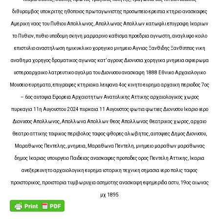
διθυραμβος υποκριτης ηθοποιος πρωταγωνιστης προσωπειο ερειπια κτηριο ανασκαφες
Αμερικη ναος του Πυθιου Απολλωνος, Απολλωνας Απολλων κατωφλι επιγραφη Ικαριων
το Πυθιον, πυθιο υποδομη σκηνη μαρμαρινο καθισμα προεδρια αγνωστη, αναγλυφο κοιλο
επιστυλιο αναστηλωση ημικυκλικο χορηγικο μνημειο Αγνιας Ξανθιδης Ξανθιππος νικη
αναθημα χορηγος δραματικος αγωνας κατ’ αγρους Διονυσια χορηγικα μνημεια αφιερωμα
υστεροαρχαικο λατρευτικο αγαλμα του Διονυσου ανασκαφη 1888 Εθνικο Αρχαιολογικο
Μουσειο ευρηματα, επιγραφες κτηριακα λειψανα 4ος κινητο ευρημα αρχαικη περιοδος 7ος
– 6ος αυτοψια Εφορεια Αρχαιοτητων Ανατολικης Αττικης αρχαιολογικος χωρος
πυρκαγια 11η Αυγουστου 2024 πυρκαια 11 Αυγουστος φωτια φωτιες Διονυσου Ικαριο ιερο
Διονυσος Απολλωνος, Απολλωνα Απολλων θεος Απολλωνας θεατρικος χωρος, αρχαιο
θεατρο αττικης ταφικος περιβολος ταφος φθορες αλωβητος, αυτοψιες Δημος Διονυσου,
Μαραθωνος Πεντελης, μνημεια, Μαραθωνα Πεντελη, μνημειο μαραθων μαραθωνας
δημος Ικαριας υπουργειο Παιδειας ανασκαφες προποδες ορος Πεντελη Αττικης, Ικαρια
ανεξερευνητο αρχαιολογικη ευρημα ιστορικη τεχνικη σημασια ιερο πολις ταφος
προιστορικος, προιστορια τυμβωρυχια ασημοτης ανασκαφη εφημεριδα αστυ, 19ος αιωνας
μχ 1895