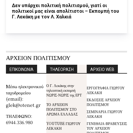
Δεν υπάρχει πολιτική πολιτισμού, γιατί οι
πολιτικοί μας είναι απολίτιστοι – Εκπομπή του
Γ. Λεκάκη με τον Λ. Χαλκιά
ΑΡΧΕΙΟΝ ΠΟΛΙΤΙΣΜΟΥ
ΕΠΙΚΟΙΝΩΝΙΑ
ΤΗΛΕΟΡΑΣΗ
ΑΡΧΕΙΟ WEB
Ο Γ. Λεκάκης στην
Mέσω ηλεκτρονικού
ΕΡΓΟΓΡΑΦΙΑ ΓΙΩΡΓΟΥ
τηλεοπτική εκπομπή
ταχυδρομείου
ΛΕΚΑΚΗ
ΝΩΡΙΣ-ΝΩΡΙΣ της ΕΡΤ
(email):
ΕΚΔΟΣΕΙΣ ΑΡΧΕΙΟΥ
glek@otenet.gr
ΤΟ ΑΡΧΕΙΟΝ
ΠΟΛΙΤΙΣΜΟΥ
ΠΟΛΙΤΙΣΜΟΥ ΣΤΟ
ΣΕΜΙΝΑΡΙΑ ΓΙΩΡΓΟΥ
ΑΡΩΜΑ ΕΛΛΑΔΑΣ
ΤΗΛΕΦΩΝΟ:
ΛΕΚΑΚΗ
6944.336.980
YOUTUBE ΓΙΩΡΓΟΥ
ΓΕΝΕΘΛΙΑ-ΒΡΑΒΕΥΣΕΙΣ
ΛΕΚΑΚΗ
ΤΟΥ ΑΡΧΕΙΟΥ
ΠΟΛΙΤΙΣΜΟΥ