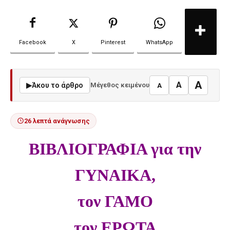
Facebook
X
Pinterest
WhatsApp
A
A
▶
Άκου το άρθρο
Μέγεθος κειμένου
A
26 λεπτά ανάγνωσης
ΒΙΒΛΙΟΓΡΑΦΙΑ για την
ΓΥΝΑΙΚΑ,
τον ΓΑΜΟ
τον ΕΡΩΤΑ