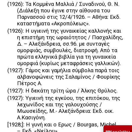
(1926): Τα Κομμένα Μαλλιά / Συναδινού, Θ. Ν.
(Διάλεξη που έγινε στην αίθουσα του
Παρνασσού στις 12/4/1926. – Αθήνα: Εκδ.
καταστήματα «Ακροπόλεως».
(1926): Η υγιεινή της γυναικείας καλλονής και
η επιστήμη της ωραιότητος / Πασχαλίδης,
Δ. – Aλεξάνδρεια, σσ.96. με συνταγές
ομορφιάς, συμβουλές, διατροφή. Aπό τα
πρώτα ελληνικά βιβλία για τη γυναικεία
ομορφιά (κυρίως μεταφράσεις γαλλικών).
(1927): Γάμος και γαμήλια σύμβολα παρά τοις
αλβανοφώνεις της Σαλαμίνος / Φουρίκης
Πέτρος Α.
(1927): Η δεκάτη τρίτη ώρα / Άλκης Θρύλος.
(1927): Υγιεινή της εγκύου, της επιτόκου, της
λεχωνίδος και της γαλουχούσης /
Μωυσείδης, Μ.- Αλεξάνδρεια: Εκδ. οικ.
Α.Κασιγόνη.
[1928;]: Η γυνή και ο Ερως / Bourgas, Michel.
– Εκδ. «Νείλου».
Newsletter