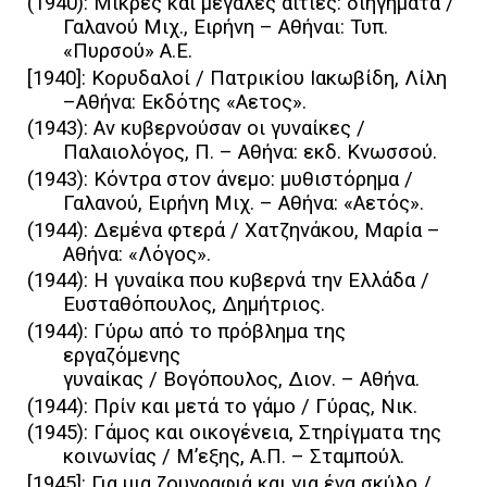
(1940): Μικρές και μεγάλες αιτίες: διηγήματα /
Γαλανού Μιχ., Ειρήνη – Αθήναι: Τυπ.
«Πυρσού» Α.Ε.
[1940]: Κορυδαλοί / Πατρικίου Ιακωβίδη, Λίλη
–Αθήνα: Εκδότης «Αετος».
(1943): Αν κυβερνούσαν οι γυναίκες /
Παλαιολόγος, Π. – Αθήνα: εκδ. Κνωσσού.
(1943): Κόντρα στον άνεμο: μυθιστόρημα /
Γαλανού, Ειρήνη Μιχ. – Αθήνα: «Αετός».
(1944): Δεμένα φτερά / Χατζηνάκου, Μαρία –
Αθήνα: «Λόγος».
(1944): Η γυναίκα που κυβερνά την Ελλάδα /
Ευσταθόπουλος, Δημήτριος.
(1944): Γύρω από το πρόβλημα της
εργαζόμενης
γυναίκας / Βογόπουλος, Διον. – Αθήνα.
(1944): Πρίν και μετά το γάμο / Γύρας, Νικ.
(1945): Γάμος και οικογένεια, Στηρίγματα της
κοινωνίας / Μ’εξης, Α.Π. – Σταμπούλ.
[1945]: Για μια ζουγραφιά και για ένα σκύλο /