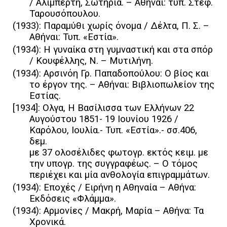
/ Αλιμπέρτη, Σωτηρία. – Αθήναι: τυπ. Στεφ.
Ταρουσόπουλου.
(1933): Παραμύθι χωρίς όνομα / Δέλτα, Π. Σ. –
Αθήναι: Τυπ. «Εστία».
(1934): Η γυναίκα στη γυμναστική και στα σπόρ
/ Κουφέλλης, Ν. – Μυτιλήνη.
(1934): Αρσινόη Γρ. Παπαδοπούλου: Ο βίος και
το έργον της. – Αθήναι: Βιβλιοπωλείον της
Εστίας.
[1934]: Ολγα, Η Βασίλισσα των Ελλήνων 22
Αυγούστου 1851- 19 Ιουνίου 1926 /
Kαρόλου, Ιουλία.- Τυπ. «Eστία».- σσ.406,
δεμ.
με 37 ολοσέλιδες φωτογρ. εκτός κειμ. με
την υπογρ. της συγγραφέως. – O τόμος
περιέχει και μία ανθολογία επιγραμμάτων.
(1934): Εποχές / Ειρήνη η Αθηναία – Αθήνα:
Εκδόσεις «Φλάμμα».
(1934): Αρμονίες / Μακρή, Μαρία – Αθήνα: Τα
Χρονικά.