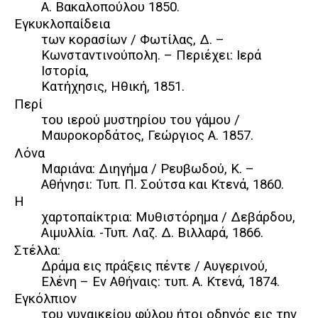
Α. Βακαλοπούλου 1850.
Εγκυκλοπαίδεια
των κορασίων / Φωτίλας, Δ. –
Κωνσταντινούπολη. – Περιέχει: Ιερά
Ιστορία,
Κατήχησις, Ηθική, 1851.
Περί
του ιερού μυστηρίου του γάμου /
Μαυροκορδάτος, Γεώργιος Α. 1857.
Λόνα
Μαριάνα: Διηγήμα / Ρευβωδού, Κ. –
Αθήνησι: Τυπ. Π. Σούτσα και Κτενά, 1860.
Η
χαρτοπαίκτρια: Μυθιστόρημα / Δεβάρδου,
Αιμυλλία. -Τυπ. Λαζ. Δ. Βιλλαρά, 1866.
Στέλλα:
Δράμα εις πράξεις πέντε / Αυγερινού,
Ελένη – Εν Αθήναις: τυπ. Α. Κτενά, 1874.
Εγκόλπιον
του γυναικείου φύλου ήτοι οδηγός εις την