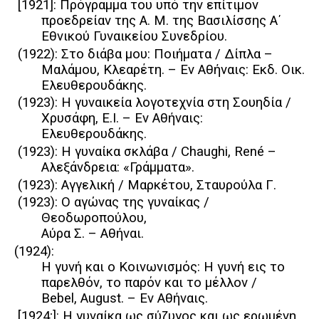
[1921]: Πρόγραμμα του υπό την επίτιμον
προεδρείαν της Α. Μ. της Βασιλίσσης Α΄
Εθνικού Γυναικείου Συνεδρίου.
(1922): Στο διάβα μου: Ποιήματα / Δίπλα –
Μαλάμου, Κλεαρέτη. – Εν Αθήναις: Εκδ. Οικ.
Ελευθερουδάκης.
(1923): Η γυναικεία λογοτεχνία στη Σουηδία /
Χρυσάφη, Ε.Ι. – Εν Αθήναις:
Ελευθερουδάκης.
(1923): Η γυναίκα σκλάβα / Chaughi, René –
Αλεξάνδρεια: «Γράμματα».
(1923): Αγγελική / Μαρκέτου, Σταυρούλα Γ.
(1923): Ο αγώνας της γυναίκας /
Θεοδωροπούλου,
Αύρα Σ. – Αθήναι.
(1924):
Η γυνή και ο Κοινωνισμός: Η γυνή εις το
παρελθόν, το παρόν και το μέλλον /
Bebel, August. – Εν Αθήναις.
[1924;]: H γυναίκα ως σύζυγος και ως ερωμένη