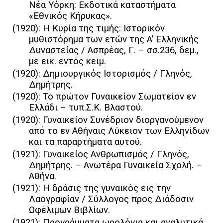
Νέα Υόρκη: Εκδοτικά καταστήματα
«Εθνικός Κήρυκας».
(1920): H Kυρία της τιμής: Iστορικόν
μυθιστόρημα των ετών της A’ Eλληνικής
Δυναστείας / Ασπρέας, Γ. – σσ.236, δεμ.,
με εικ. εντός κειμ.
(1920): Δημιουργικός Ιστορισμός / Γληνός,
Δημήτρης.
(1920): Το πρώτον Γυναικείον Σωματείον εν
Ελλάδι – τυπ.Σ.Κ. Βλαστού.
(1920): Γυναικείον Συνέδριον διοργανούμενον
από το εν Αθήναις Λύκειον των Ελληνίδων
και τα παραρτήματα αυτού.
(1921): Γυναικείος Ανθρωπισμός / Γληνός,
Δημήτρης. – Ανωτέρα Γυναικεία Σχολή. –
Αθήνα.
(1921): Η δράσις της γυναικός εις την
Λαογραφίαν / Σύλλογος προς Διάδοσιν
Ωφέλιμων Βιβλίων.
(1921): Προγράμματα ωρολόγια και αναλυτικά