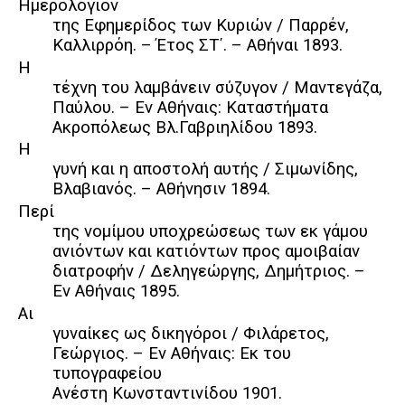
Ημερολόγιον
της Εφημερίδος των Κυριών / Παρρέν,
Καλλιρρόη. – Έτος ΣΤ΄. – Αθήναι 1893.
Η
τέχνη του λαμβάνειν σύζυγον / Μαντεγάζα,
Παύλου. – Εν Αθήναις: Καταστήματα
Ακροπόλεως Βλ.Γαβριηλίδου 1893.
Η
γυνή και η αποστολή αυτής / Σιμωνίδης,
Βλαβιανός. – Αθήνησιν 1894.
Περί
της νομίμου υποχρεώσεως των εκ γάμου
ανιόντων και κατιόντων προς αμοιβαίαν
διατροφήν / Δεληγεώργης, Δημήτριος. –
Εν Αθήναις 1895.
Αι
γυναίκες ως δικηγόροι / Φιλάρετος,
Γεώργιος. – Εν Αθήναις: Εκ του
τυπογραφείου
Ανέστη Κωνσταντινίδου 1901.