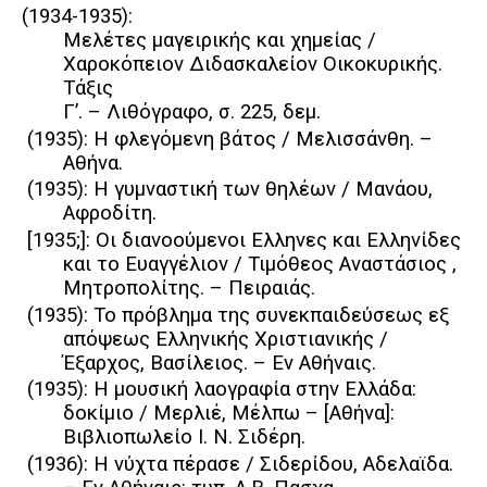
(1934-1935):
Mελέτες μαγειρικής και χημείας /
Χαροκόπειον Διδασκαλείον Oικοκυρικής.
Tάξις
Γ’. – Λιθόγραφο, σ. 225, δεμ.
(1935): Η φλεγόμενη βάτος / Μελισσάνθη. –
Αθήνα.
(1935): Η γυμναστική των θηλέων / Μανάου,
Αφροδίτη.
[1935;]: Οι διανοούμενοι Ελληνες και Ελληνίδες
και το Ευαγγέλιον / Τιμόθεος Αναστάσιος ,
Μητροπολίτης. – Πειραιάς.
(1935): Το πρόβλημα της συνεκπαιδεύσεως εξ
απόψεως Ελληνικής Χριστιανικής /
Έξαρχος, Βασίλειος. – Εν Αθήναις.
(1935): Η μουσική λαογραφία στην Ελλάδα:
δοκίμιο / Μερλιέ, Μέλπω – [Αθήνα]:
Βιβλιοπωλείο Ι. Ν. Σιδέρη.
(1936): Η νύχτα πέρασε / Σιδερίδου, Αδελαϊδα.