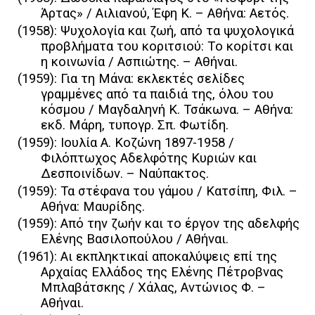
Άρτας» / Αιλιανού, Έφη Κ. – Αθήνα: Αετός.
(1958): Ψυχολογία και ζωή, από τα ψυχολογικά
προβλήματα του κοριτσιού: Tο κορίτσι και
η κοινωνία / Ασπιώτης. – Αθήναι.
(1959): Για τη Μάνα: εκλεκτές σελίδες
γραμμένες από τα παιδιά της, όλου του
κόσμου / Μαγδαληνή Κ. Τσάκωνα. – Αθήνα:
εκδ. Μάρη, τυπογρ. Σπ. Φωτίδη.
(1959): Ιουλία Α. Κοζώνη 1897-1958 /
Φιλόπτωχος Αδελφότης Κυριών και
Δεσποινίδων. – Ναύπακτος.
(1959): Τα στέφανα του γάμου / Κατσίπη, Φιλ. –
Αθήνα: Μαυρίδης.
(1959): Από την ζωήν και το έργον της αδελφής
Ελένης Βασιλοπούλου / Αθήναι.
(1961): Αι εκπληκτικαί αποκαλύψεις επί της
Αρχαίας Ελλάδος της Ελένης Πέτροβνας
Μπλαβάτσκης / Χάλας, Αντώνιος Φ. –
Αθήναι.