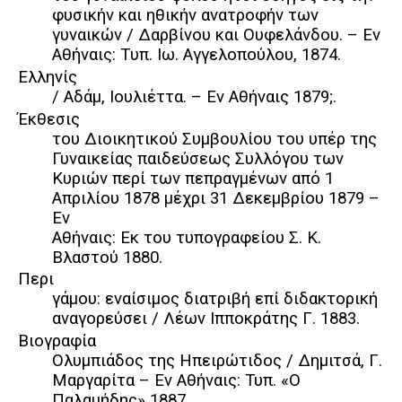
φυσικήν και ηθικήν ανατροφήν των
γυναικών / Δαρβίνου και Ουφελάνδου. – Εν
Αθήναις: Tυπ. Ιω. Αγγελοπούλου, 1874.
Ελληνίς
/ Αδάμ, Ιουλιέττα. – Εν Αθήναις 1879;.
Έκθεσις
του Διοικητικού Συμβουλίου του υπέρ της
Γυναικείας παιδεύσεως Συλλόγου των
Κυριών περί των πεπραγμένων από 1
Απριλίου 1878 μέχρι 31 Δεκεμβρίου 1879 –
Εν
Αθήναις: Εκ του τυπογραφείου Σ. Κ.
Βλαστού 1880.
Περι
γάμου: εναίσιμος διατριβή επί διδακτορική
αναγορεύσει / Λέων Ιπποκράτης Γ. 1883.
Βιογραφία
Ολυμπιάδος της Ηπειρώτιδος / Δημιτσά, Γ.
Μαργαρίτα – Εν Αθήναις: Τυπ. «Ο
Παλαμήδης» 1887.