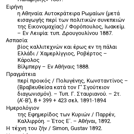
Ειρήνη
η Αθηναία: Αυτοκράτειρα Ρωμαίων (μετά
εισαγωγής περί των πολιτικών συνεπειών
της Εικονομαχίας) / Φορόπουλος, Ιωακείμ.
– Εν Λειψία: τυπ. Δρουγουλίνου 1887.
Ασπασία:
βίος καλλιτεχνών και έρως εν τη πάλαι
Ελλάδι / Χαμερλίγγιος, Ροβέρτος –
Κάρολος
Βίλμπεργ – Εν Αθήναις 1888.
Πραγμάτεια
περί προικός / Πολυγένης, Kωνσταντίνος –
(Βραβευθείσα κατά τον Γ’ Σγούτειον
διαγωνισμόν). – Τυπ. Γ. Σταυριανού. – 2τ.
(A’-B’), 8 + 399 + 423 σελ. 1891-1894
Ημερολόγιον
της Εφημερίδος των Κυριών / Παρρέν,
Καλλιρρόη. – Έτος Ε΄. – Αθήναι, 1892.
Η τέχνη του ζήν / Simon, Gustav 1892.