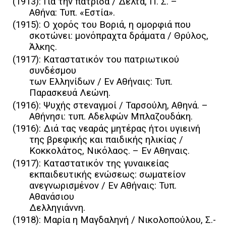
(1913): Για την πατρίδα / Δέλτα, Π. Σ. –
Αθήνα: Τυπ. «Εστία».
(1915): Ο χορός του Βοριά, η ομορφιά που
σκοτώνει: μονόπραχτα δράματα / Θρύλος,
Άλκης.
(1917): Καταστατικόν του πατριωτικού
συνδέσμου
των Ελληνίδων / Εν Αθήναις: Τυπ.
Παρασκευά Λεώνη.
(1916): Ψυχής στεναγμοί / Ταρσούλη, Αθηνά. –
Αθήνησι: τυπ. Αδελφών Μπλαζουδάκη.
(1916): Διά τας νεαράς μητέρας ήτοι υγιεινή
της βρεφικής και παιδικής ηλικίας /
Κοκκολάτος, Νικόλαος. – Eν Αθηναις.
(1917): Καταστατικόν της γυναικείας
εκπαιδευτικής ενώσεως: σωματείον
ανεγνωρισμένον / Εν Αθήναις: Τυπ.
Αθανάσιου
Δελληγιάννη.
(1918): Μαρία η Μαγδαληνή / Νικολοπούλου, Σ.-