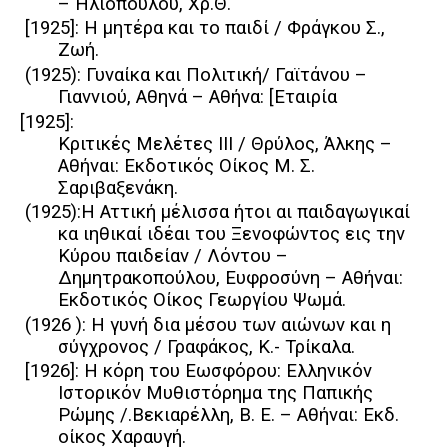
– Ηλιοπούλου, Χρ.Θ.
[1925]: Η μητέρα και το παιδί / Φράγκου Σ.,
Ζωή.
(1925): Γυναίκα και Πολιτική/ Γαϊτάνου –
Γιαννιού, Αθηνά – Αθήνα: [Εταιρία
[1925]:
Κριτικές Μελέτες ΙΙΙ / Θρύλος, Άλκης –
Αθήναι: Εκδοτικός Οίκος Μ. Σ.
Σαριβαξενάκη.
(1925):Η Αττική μέλισσα ήτοι αι παιδαγωγικαί
κα ιηθικαί ιδέαι του Ξενοφώντος εις την
Κύρου παιδείαν / Λόντου –
Δημητρακοπούλου, Ευφροσύνη – Αθήναι:
Εκδοτικός Οίκος Γεωργίου Ψωμά.
(1926 ): Η γυνή δια μέσου των αιώνων και η
σύγχρονος / Γραφάκος, Κ.- Τρίκαλα.
[1926]: Η κόρη του Εωσφόρου: Ελληνικόν
Ιστορικόν Μυθιστόρημα της Παπικής
Ρώμης /.Βεκιαρέλλη, Β. Ε. – Αθήναι: Εκδ.
οίκος Χαραυγή.