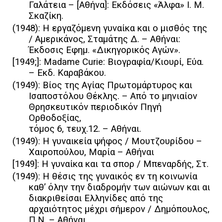
Γαλάτεια – [Αθήνα]: Εκδόσεις «Άλφα» Ι. Μ.
Σκαζίκη.
(1948): Η εργαζόμενη γυναίκα και ο μισθός της
/ Αμερικάνος, Σταμάτης Δ. – Αθήναι:
Έκδοσις Εφημ. «Δικηγορικός Αγών».
[1949;]: Madame Curie: Βιογραφία/Κιουρί, Εύα.
– Εκδ. Καραβάκου.
(1949): Βίος της Αγίας Πρωτομάρτυρος και
Ισαποστόλου Θέκλης. – Από το μηνιαίον
Θρησκευτικόν περιοδικόν Πηγή
Ορθοδοξίας,
τόμος 6, τευχ.12. – Αθήναι.
(1949): Η γυναικεία ψήφος / Μουτζουρίδου –
Χαιροπούλου, Μαρία – Αθήναι
[1949]: Η γυναίκα και τα σπορ / Μπεναρδής, Στ.
(1949): Η θέσις της γυναικός εν τη κοινωνία
καθ’ όλην την διαδρομήν των αιώνων και αι
διακριθείσαι Ελληνίδες από της
αρχαιότητος μέχρι σήμερον / Δημόπουλος,
Π.Ν. – Αθήναι.