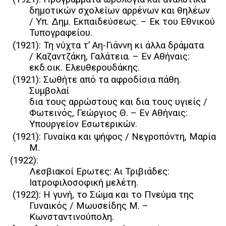
δημοτικών σχολείων αρρένων και θηλέων
/ Υπ. Δημ. Εκπαιδεύσεως. – Εκ του Εθνικού
Τυπογραφείου.
(1921): Τη νύχτα τ’ Αη-Γιάννη κι άλλα δράματα
/ Καζαντζάκη, Γαλάτεια. – Εν Αθήναις:
εκδ.οικ. Ελευθερουδάκης.
(1921): Σωθήτε από τα αφροδίσια πάθη.
Συμβολαί
δια τους αρρώστους και δια τους υγιείς /
Φωτεινός, Γεώργιος Θ. – Eν Αθήναις:
Υπουργείον Εσωτερικών.
(1921): Γυναίκα και ψήφος / Νεγροπόντη, Μαρία
Μ.
(1922):
Λεσβιακοί Ερωτες: Αι Τριβιάδες:
Ιατροφιλοσοφική μελέτη.
(1922): Η γυνή, το Σώμα και το Πνεύμα της
Γυναικός / Μωυσείδης Μ. –
Κωνσταντινούπολη.