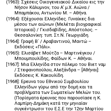
(1963): Σχέσεις Οικογενειακού Δικαίου εις την
Νήσον Κάλυμνον, του Α’ μ.Χ. Αιώνα /
Μπαμπάκου, Αντωνίου Μ. – Αθήνα.
(1964): Εξέχουσαι Ελληνίδες. Γυναίκες δια
μέσου των αιώνων (Μελέται βιογραφικαί
Ιστορικαί) / Γκισδαβίδης, Απόστολος. –
Θεσσαλονίκη: τυπ. Στ.Ν. Γεωργιάδη.
[1964]: Γραφή Β΄ / Αραβαντινού, Μαντώ –
Εκδόσεις «Πάλι».
(1965): Ελισάβετ Μούτζα – Μαρτινέγκου /
Μπουμπουλίδης, Φαίδων Κ. – Αθήναι.
[1967]: Μια Ελληνίδα στον πόλεμο του Βιετ ναμ
/ Στεφανοπούλου, Αλεξάνδρα – [Αθήναι]:
Εκδόσεις Κ. Κακουλίδη.
[1968]: Ερευνα του Εθνικού Συμβουλίου
Ελληνίδων γύρω από την δομή και τα
προβλήματα των Σωματείων Μελών του.
(Πορίσματα έρευνας που παρουσίασε η Κ.
Λαμπίρη-Δημάκη κατά την μηνιαίαν
συγκέντρωσιν του Ε.Σ.Ε την 12ην Μαρτίου