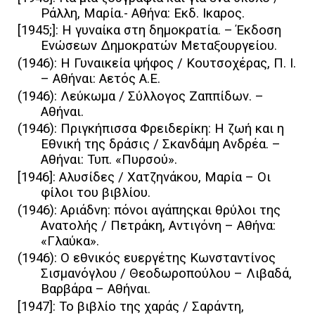
Ράλλη, Μαρία.- Αθήνα: Εκδ. Ικαρος.
[1945;]: Η γυναίκα στη δημοκρατία. – Έκδοση
Ενώσεων Δημοκρατών Μεταξουργείου.
(1946): Η Γυναικεία ψήφος / Κουτσοχέρας, Π. Ι.
– Αθήναι: Αετός Α.Ε.
(1946): Λεύκωμα / Σύλλογος Ζαππίδων. –
Αθήναι.
(1946): Πριγκήπισσα Φρειδερίκη: Η ζωή και η
Εθνική της δράσις / Σκανδάμη Ανδρέα. –
Αθήναι: Τυπ. «Πυρσού».
[1946]: Αλυσίδες / Χατζηνάκου, Μαρία – Οι
φίλοι του βιβλίου.
(1946): Αριάδνη: πόνοι αγάπηςκαι θρύλοι της
Ανατολής / Πετράκη, Αντιγόνη – Αθήνα:
«Γλαύκα».
(1946): Ο εθνικός ευεργέτης Κωνσταντίνος
Σισμανόγλου / Θεοδωροπούλου – Λιβαδά,
Βαρβάρα – Αθήναι.
[1947]: Το βιβλίο της χαράς / Σαράντη,