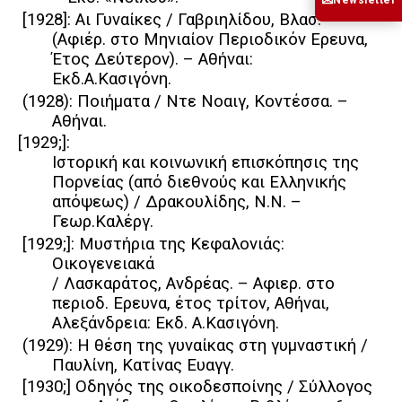
✉
[1928]: Αι Γυναίκες / Γαβριηλίδου, Βλασ. –
(Αφιέρ. στο Μηνιαίον Περιοδικόν Ερευνα,
Έτος Δεύτερον). – Αθήναι:
Εκδ.Α.Κασιγόνη.
(1928): Ποιήματα / Ντε Νοαιγ, Κοντέσσα. –
Αθήναι.
[1929;]:
Ιστορική και κοινωνική επισκόπησις της
Πορνείας (από διεθνούς και Ελληνικής
απόψεως) / Δρακουλίδης, Ν.Ν. –
Γεωρ.Καλέργ.
[1929;]: Μυστήρια της Κεφαλονιάς:
Οικογενειακά
/ Λασκαράτος, Ανδρέας. – Αφιερ. στο
περιοδ. Ερευνα, έτος τρίτον, Αθήναι,
Αλεξάνδρεια: Εκδ. Α.Κασιγόνη.
(1929): Η θέση της γυναίκας στη γυμναστική /
Παυλίνη, Κατίνας Ευαγγ.
[1930;] Οδηγός της οικοδεσποίνης / Σύλλογος