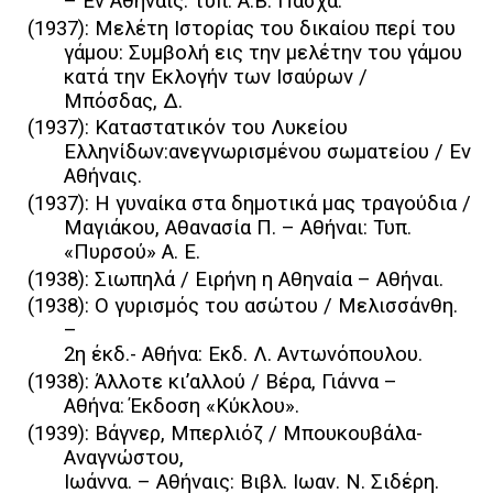
– Εν Αθήναις: τυπ. Α.Β. Πασχα.
(1937): Μελέτη Ιστορίας του δικαίου περί του
γάμου: Συμβολή εις την μελέτην του γάμου
κατά την Εκλογήν των Ισαύρων /
Μπόσδας, Δ.
(1937): Καταστατικόν του Λυκείου
Ελληνίδων:ανεγνωρισμένου σωματείου / Εν
Αθήναις.
(1937): Η γυναίκα στα δημοτικά μας τραγούδια /
Μαγιάκου, Αθανασία Π. – Αθήναι: Τυπ.
«Πυρσού» Α. Ε.
(1938): Σιωπηλά / Ειρήνη η Αθηναία – Αθήναι.
(1938): Ο γυρισμός του ασώτου / Μελισσάνθη.
–
2η έκδ.- Αθήνα: Εκδ. Λ. Αντωνόπουλου.
(1938): Άλλοτε κι’αλλού / Βέρα, Γιάννα –
Αθήνα: Έκδοση «Κύκλου».
(1939): Βάγνερ, Μπερλιόζ / Μπουκουβάλα-
Αναγνώστου,
Ιωάννα. – Αθήναις: Βιβλ. Ιωαν. Ν. Σιδέρη.