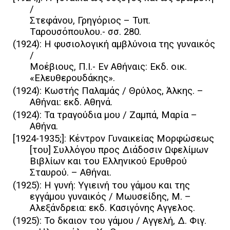
/
Στεφάνου, Γρηγόριος – Τυπ.
Tαρουσόπουλου.- σσ. 280.
(1924): Η φυσιολογική αμβλύνοια της γυναικός
/
Μοέβιους, Π.Ι.- Εν Αθήναις: Εκδ. οικ.
«Ελευθερουδάκης».
(1924): Κωστής Παλαμάς / Θρύλος, Άλκης. –
Αθήναι: εκδ. Αθηνά.
(1924): Τα τραγούδια μου / Ζαμπά, Μαρία –
Αθήνα.
[1924-1935;]: Κέντρον Γυναικείας Μορφώσεως
[του] Συλλόγου προς Διάδοσιν Ωφελίμων
Βιβλίων και του Ελληνικού Ερυθρού
Σταυρού. – Αθήναι.
(1925): Η γυνή: Υγιεινή του γάμου και της
εγγάμου γυναικός / Μωυσείδης, Μ. –
Αλεξάνδρεια: εκδ. Κασιγόνης Αγγελος.
(1925): Το δκαιον του γάμου / Αγγελή, Δ. Φιγ.