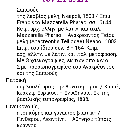
Σαπφούς
της λεσβίας μέλη, Neapoli, 1803 / Eπιμ.
Francisco Mazzarella Pharao. σσ.16+44.
Kειμ. αρχ. ελλην. με λατιν. και ιταλ.
Mazzarella Pharao – Ανακρέοντος Τείου
μέλη (Anacreontis Teii odae) Neapoli 1803.
Eπιμ. του ίδιου σελ. 8 + 164. Kειμ.
αρχ. ελλην. με λατιν. και ιταλ. μετάφραση.
Mε 3 χαλκογραφίες, εκ των οποίων οι
2 με προσωπογραφίες του Aνακρέοντος
και της Σαπφούς.
Πατρική
συμβουλή προς την θυγατέρα μου / Καμπέ,
Ιωακείμ Ερρίκος. – Εν Αθήναις: Εκ της
βασιλικής τυπογραφίας, 1838.
Γυναικονομία,
ήτοι κόρης και γυναικός βιωτική /
Γυνθερου, Λεοντίνη. – Αθήνησι: τύποις
Ιωάννου