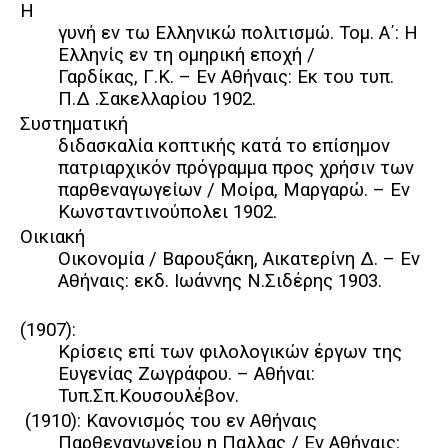
Η
γυνή εν τω Ελληνικώ πολιτισμώ. Τομ. Α΄: Η
Ελληνίς εν τη ομηρική εποχή /
Γαρδίκας, Γ.Κ. – Εν Αθήναις: Εκ του τυπ.
Π.Δ .Σακελλαρίου 1902.
Συστηματική
διδασκαλία κοπτικής κατά το επίσημον
πατριαρχικόν πρόγραμμα προς χρήσιν των
παρθεναγωγείων / Μοίρα, Μαργαρώ. – Εν
Κωνσταντινούπολει 1902.
Οικιακή
Οικονομία / Βαρουξάκη, Αικατερίνη Δ. – Εν
Αθήναις: εκδ. Ιωάννης Ν.Σιδέρης 1903.
(1907):
Κρίσεις επί των φιλολογικών έργων της
Ευγενίας Ζωγράφου. – Αθήναι:
Τυπ.Σπ.Κουσουλέβον.
(1910): Κανονισμός του εν Αθήναις
Παρθεναγωγείου η Παλλας / Εν Αθήναις: