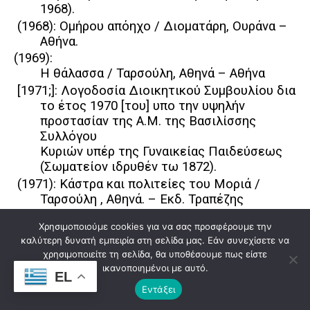
1968).
(1968): Ομήρου απόηχο / Διοματάρη, Ουράνα –
Αθήνα.
(1969):
Η θάλασσα / Ταρσούλη, Αθηνά – Αθήνα
[1971;]: Λογοδοσία Διοικητικού Συμβουλίου δια
το έτος 1970 [του] υπο την υψηλήν
προστασίαν της Α.Μ. της Βασιλίσσης
Συλλόγου
Κυριών υπέρ της Γυναικείας Παιδεύσεως
(Σωματείον ιδρυθέν τω 1872).
(1971): Κάστρα και πολιτείες του Μοριά /
Ταρσούλη , Αθηνά. – Εκδ. Τραπέζης
Εμπορικής Πίστεως.
Χρησιμοποιούμε cookies για να σας προσφέρουμε την
(1971): Έθνος και γλώσσα / Γληνός, Δημήτρης.
καλύτερη δυνατή εμπειρία στη σελίδα μας. Εάν συνεχίσετε να
(1971): Γραφή, Γ΄ / Αραβαντινού, Μαντώ –
χρησιμοποιείτε τη σελίδα, θα υποθέσουμε πως είστε
Παρίσι.
ικανοποιημένοι με αυτό.
EL
(1973): Στοιχεία Ιστορίας της μαιευτικής και
Εντάξει
γυναικολογίας / Λούρος, Νικόλαος Κ. –