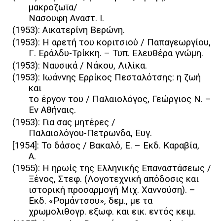
μακροζωϊα/
Νασουφη Αναστ. Ι.
(1953): Αικατερίνη Βερώνη.
(1953): Η αρετή του κοριτσιού / Παπαγεωργίου,
Γ. Εράλδυ-Τρίκκη. – Τυπ. Ελευθέρα γνώμη.
(1953): Ναυσικά / Νάκου, Λιλίκα.
(1953): Ιωάννης Ερρίκος Πεσταλότσης: η ζωή
και
το έργον του / Παλαιολόγος, Γεώργιος Ν. –
Εν Αθήναις.
(1953): Για σας μητέρες /
Παλαιολόγου-Πετρωνδα, Ευγ.
[1954]: Το δάσος / Βακαλό, Ε. – Εκδ. Καραβία,
Α.
(1955): Η ηρωίς της Ελληνικής Επαναστάσεως /
Ξένος, Στεφ. (Λογοτεχνική απόδοσις και
ιστορική προσαρμογή Mιχ. Xαννούση). –
Εκδ. «Pομάντσου», δεμ., με τα
χρωμολιθογρ. εξωφ. και εικ. εντός κειμ.