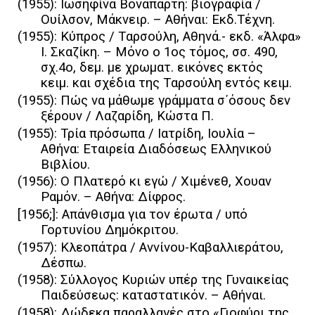
(1955): Ιωσηφίνα Βοναπάρτη: βιογραφία /
Ουίλσον, Μάκνειρ. – Αθήναι: Εκδ.Τέχνη.
(1955): Κύπρος / Tαρσούλη, Αθηνά.- εκδ. «Άλφα»
I. Σκαζίκη. – Mόνο ο 1ος τόμος, σσ. 490,
σχ.4ο, δεμ. με χρωματ. εικόνες εκτός
κειμ. και σχέδια της Tαρσούλη εντός κειμ.
(1955): Πώς να μάθωμε γράμματα σ΄όσους δεν
ξέρουν / Λαζαρίδη, Κώστα Π.
(1955): Τρία πρόσωπα / Ιατρίδη, Ιουλία –
Αθήνα: Εταιρεία Διαδόσεως Ελληνικού
Βιβλίου.
(1956): Ο Πλατερό κι εγώ / Χιμένεθ, Χουαν
Ραμόν. – Αθήνα: Δίφρος.
[1956;]: Απάνθισμα για τον έρωτα / υπό
Γορτυνίου Δημόκριτου.
(1957): Κλεοπάτρα / Αννίνου-Καβαλλιεράτου,
Δέσπω.
(1958): Σύλλογος Κυριών υπέρ της Γυναικείας
Παιδεύσεως: καταστατικόν. – Αθήναι.
(1958): Δώδεκα παραλλαγές στο «Γιοφύρι της