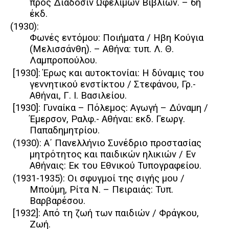
προς Διάδοσιν Ωφελίμων Βιβλίων. – 6η
έκδ.
(1930):
Φωνές εντόμου: Ποιήματα / Ηβη Κούγια
(Μελισσάνθη). – Αθήνα: τυπ. Λ. Θ.
Λαμπροπούλου.
[1930]: Έρως και αυτοκτονίαι: Η δύναμις του
γεννητικού ενστίκτου / Στεφάνου, Γρ.-
Αθήναι, Γ. Ι. Βασιλείου.
[1930]: Γυναίκα – Πόλεμος: Αγωγή – Δύναμη /
Έμερσον, Ραλφ.- Αθήναι: εκδ. Γεωργ.
Παπαδημητρίου.
(1930): Α΄ Πανελλήνιο Συνέδριο προστασίας
μητρότητος και παιδικών ηλικιών / Εν
Αθήναις: Εκ του Εθνικού Τυπογραφείου.
(1931-1935): Οι σφυγμοί της σιγής μου /
Μπούμη, Ρίτα Ν. – Πειραιάς: Τυπ.
Βαρβαρέσου.
[1932]: Από τη ζωή των παιδιών / Φράγκου,
Ζωή.