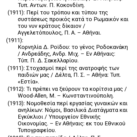
Τυπ. Αντων. Π. Κοκονδίνη.
(1911): Περί του τρόπου και τύπου της
συστάσεως προικός κατά το Ρωμαικόν και
του νυν κράτους δίκαιον /
Αγγελετόπουλος, Π. Α. – Αθήναι.
(1911):
Κορνηλία Δ. Ροϊδου: το γένος Ροδοκανάκη
/ Ανδρεάδης, Ανδρ. Μιχ. – Εν Αθήναις:
Τύπ. Π. Δ. Σακελλαρίου.
(1911): Στοχασμοί περί της ανατροφής των
παιδιών μας / Δέλτα, Π. Σ. – Αθήνα: Τυπ.
«Εστία».
(1912): Τι πρέπει να ξεύρουν τα κορίτσια μας /
Wood-Allen, M. – Κωνσταντινούπολη.
(1913): Νομοθεσία περί εργασίας γυναικών και
ανηλίκων: Νόμοι, Βασιλικά Διατάγματα και
Εγκύκλιοι / Υπουργείον Εθνικής
Οικονομίας. – Εν Αθήναις: εκ του Εθνικού
Τυπογραφείου.