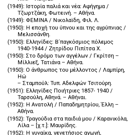
(1949): Ιστορία παλιά και νέα: Αφήγημα /
Τζωρτζάκη, Φωτεινή. – Αθήνα.
(1949): ΦΕΜΙΝΑ / Νικολαϊδη, Φιλ. Λ.
(1950): Η εποχή του ύπνου και της αγρύπνιας /
Μελισσάνθη.
(1950): Ελληνίδες: Β΄παγκόσμιος πόλεμος
1940-1944 / Ζητρίδου Πιπίτσα Χ.
(1950): Στο δρόμο των αγγέλων / Γκρίτση –
Μίλλιεξ, Τατιάνα – Αθήνα.
(1950): Ο άνθρωπος του μέλλοντος / Λαμπίρη,
Ηώ
– Σταμπούλ: Τυπ. Αδελφών Τσιτούρη.
(1951): Ελληνίδες Ποιήτριες 1857- 1940 /
Ταρσούλη, Αθηνά. – Αθήναι.
(1952): Η Ανατολή / Παπαδημητρίου, Έλλη –
Αθήνα.
(1952): Τραγούδια στα παιδιά μου / Καρανικόλα,
Λίλα – [χ.τ.]: Μαυρίδης.
(1952): Η γυναίκα, γενετήσιος αγωγή,