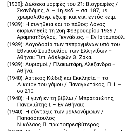
[1939]: Δώδεκα μορφές του 21: Bιογραφίες /
Σκανδάμης, Α. – 1η εκδ. – σσ. 187, με
χρωμολιθογρ. εξωφ. και εικ. εντός κειμ.
(1939): Η συνήθεια και το πάθος: Λόγος
εκφωνηθείς τη 26η Φεβρουαρίου 1939 /
Αραμπατζόγλου, Γεννάδιος. – Εν Ισταμπούλ.
(1939): Λογοδοσία των πεπραγμένων υπό του
Εθνικού Συμβουλίου των Ελληνίδων –
Αθήναι: Τυπ. Αδελφών Θ. Ζάκα.
(1939): Λυρισμοί / Πλακωτάρη, Αλεξάνδρα –
Αθήνα.
(1940): Αστικός Κώδιξ και Εκκλησία – το
Δίκαιον του γάμου / Παναγιωτάκος, Π. Ι. –
σσ.210.
(1940): Η γυνή εν τη βίβλω / Μπρατσιώτης,
Παναγιώτης Ι. – Εν Αθήναις.
(1940): Η σύνταξις των μελλονύμφων /
Παπαδόπουλος
Νικόλαος Π. πρωτοπρεσβύτερος.