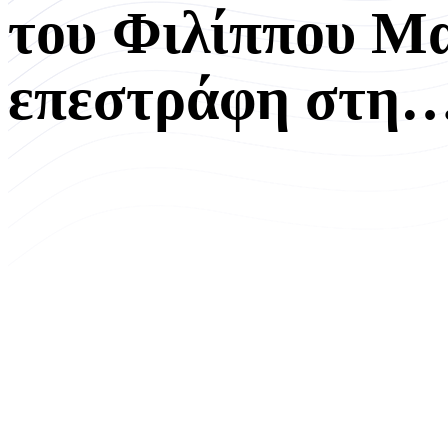
του Φιλίππου Μα
επεστράφη στη…Β