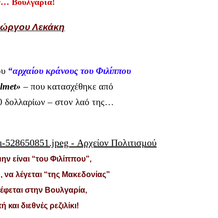
ν… Βουλγαρία!
ιώργου Λεκάκη
ου
“
αρχαίου κράνους του Φιλίππου
lmet»
– που κατασχέθηκε από
0 δολλαρίων – στον λαό της…
ην είναι “του Φιλίππου”,
 να λέγεται “της Μακεδονίας”
ρέφεται στην Βουλγαρία,
ή και διεθνές ρεζιλίκι!