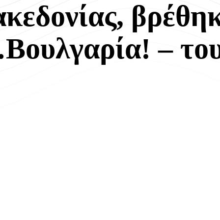
κεδονίας, βρέθηκ
ουλγαρία! – του