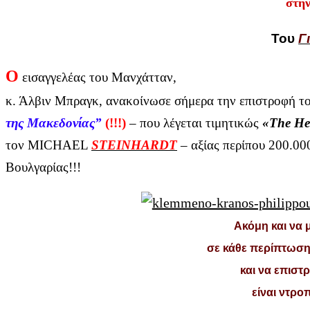
στη
Του
Γ
Ο
εισαγγελέας του Μανχάτταν,
κ. Άλβιν Μπραγκ, ανακοίνωσε σήμερα την επιστροφή τ
της Μακεδονίας”
(!!!)
– που λέγεται τιμητικώς
«The He
τον MICHAEL
STEINHARDT
– αξίας περίπου 200.00
Βουλγαρίας!!!
Ακόμη και να μ
σε κάθε περίπτωση,
και να επιστ
είναι ντροπ