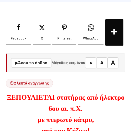
Facebook
X
Pinterest
WhatsApp
A
A
▶
Άκου το άρθρο
Μέγεθος κειμένου
A
2 λεπτά ανάγνωσης
ΞΕΠΟΥΛΙΕΤΑΙ στατήρας από ήλεκτρο
6ου αι. π.Χ.
με πτερωτό κάπρο,
από την Κύζικο!