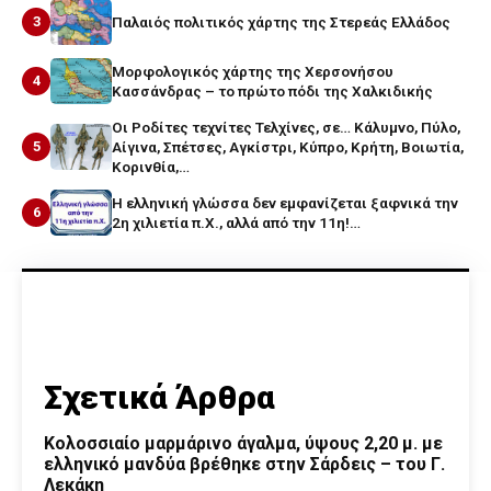
3
Παλαιός πολιτικός χάρτης της Στερεάς Ελλάδος
Μορφολογικός χάρτης της Χερσονήσου
4
Κασσάνδρας – το πρώτο πόδι της Χαλκιδικής
Οι Ροδίτες τεχνίτες Τελχίνες, σε… Κάλυμνο, Πύλο,
5
Αίγινα, Σπέτσες, Αγκίστρι, Κύπρο, Κρήτη, Βοιωτία,
Κορινθία,…
Η ελληνική γλώσσα δεν εμφανίζεται ξαφνικά την
6
2η χιλιετία π.Χ., αλλά από την 11η!…
Σχετικά Άρθρα
Κολοσσιαίο μαρμάρινο άγαλμα, ύψους 2,20 μ. με
ελληνικό μανδύα βρέθηκε στην Σάρδεις – του Γ.
Λεκάκη