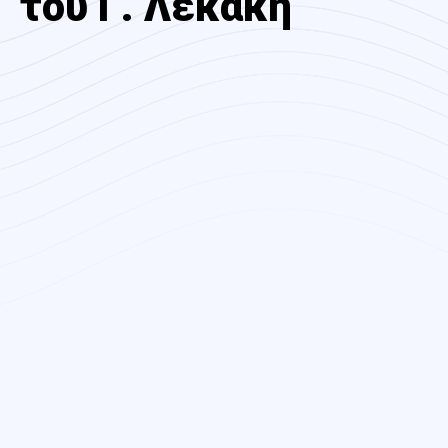
του Γ. Λεκάκη