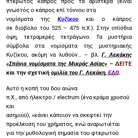
πτερωτός κάπρος προς τα αριστερά (είναι
γνωστός ο κάπρος επί τόννου στα
νομίσματα της
Κυζίκου
και ο κάπρος
σε
διόβολο του
525 – 475 π.Χ.
). Στην οπίσθια
όψη, τετραμερές τετράγωνο. Τα μυστήρια
σύμβολα στα νομίσματα της μυστηριακής
Κυζίκου, ακόμη να λυθούν… – βλ.
Γ. Λεκάκης
«Σπάνια νομίσματα της Μικράς Ασίας»
–
ΔΕΙΤΕ
και την σχετική
ομιλία του Γ. Λεκάκη,
ΕΔΩ
.
Αυτό η κοπή του 6ου αιώνα
π.Χ., από ήλεκτρο /
e
lectrum (ένα κράμα χρυσού
και
ασημιού), «κάνει κάποιον να σκεφτεί την
προέλευση του χρήματος, ενώ αναρωτιέται
για την μυθολογική σημασία του φτερωτού