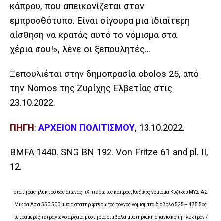
κάπρου, που απεικονίζεται στον
εμπροσθότυπο. Είναι σίγουρα μια ιδιαίτερη
αίσθηση να κρατάς αυτό το νόμισμα στα
χέρια σου!», λένε οι ξεπουλητές…
Ξεπουλιέται στην δημοπρασία
obolos
25, από
την
Nomos
της Ζυρίχης Ελβετίας στις
23.10.2022.
ΠΗΓΗ
:
ΑΡΧΕΙΟΝ ΠΟΛΙΤΙΣΜΟΥ
, 13.10.2022.
BMFA 1440. SNG BN 192. Von Fritze 61 and pl.
II,
12.
στατηρας ηλεκτρο 6ος αιωνας πΧ πτερωτος καπρος, Κυζικος νομισμα Κυζικου ΜΥΣΙΑΣ
Μικρα Ασια 550 500 μυσια στατηρ φτερωτος τοννος νομισματα διοβολο 525 – 475 5ος
τετραμερες τετραγωνο αρχαια μυστηρια συμβολα μυστηριακη σπανιο κοπη ηλεκτρον /