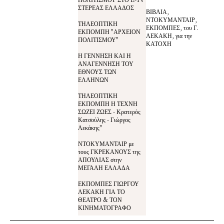
ΣΤΕΡΕΑΣ ΕΛΛΑΔΟΣ
ΒΙΒΛΙΑ,
ΝΤΟΚΥΜΑΝΤΑΙΡ,
ΤΗΛΕΟΠΤΙΚΗ
ΕΚΠΟΜΠΕΣ, του Γ.
ΕΚΠΟΜΠΗ "ΑΡΧΕΙΟΝ
ΛΕΚΑΚΗ, για την
ΠΟΛΙΤΙΣΜΟΥ"
ΚΑΤΟΧΗ
Η ΓΕΝΝΗΣΗ ΚΑΙ Η
ΑΝΑΓΕΝΝΗΣΗ ΤΟΥ
ΕΘΝΟΥΣ ΤΩΝ
ΕΛΛΗΝΩΝ
ΤΗΛΕΟΠΤΙΚΗ
ΕΚΠΟΜΠΗ Η ΤΕΧΝΗ
ΣΩΖΕΙ ΖΩΕΣ - Κρατερός
Κατσούλης - Γιώργος
Λεκάκης"
ΝΤΟΚΥΜΑΝΤΑΙΡ με
τους ΓΚΡΕΚΑΝΟΥΣ της
ΑΠΟΥΛΙΑΣ στην
ΜΕΓΑΛΗ ΕΛΛΑΔΑ
ΕΚΠΟΜΠΕΣ ΓΙΩΡΓΟΥ
ΛΕΚΑΚΗ ΓΙΑ ΤΟ
ΘΕΑΤΡΟ & ΤΟΝ
ΚΙΝΗΜΑΤΟΓΡΑΦΟ