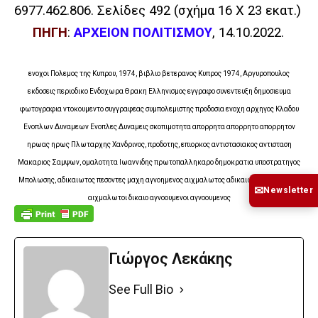
6977.462.806
.
Σελίδες 492 (σχήμα 16 Χ 23 εκατ.)
ΠΗΓΗ
:
ΑΡΧΕΙΟΝ ΠΟΛΙΤΙΣΜΟΥ
, 14.10.2022
.
ενοχοι Πολεμος της Κυπρου, 1974, βιβλιο βετερανος Κυπρος 1974, Αργυροπουλος
εκδοσεις περιοδικο Ενδοχωρα Θρακη Ελληνισμος εγγραφο συνεντευξη δημοσιευμα
φωτογραφια ντοκουμεντο συγγραφεας συμπολεμιστης προδοσια ενοχη αρχηγος Κλαδου
Ενοπλων Δυναμεων Ενοπλες Δυναμεις σκοπιμοτητα απορρητα απορρητο απορρητον
ηρωας ηρως Πλωταρχης Χανδρινος, προδοτης, επιορκος αντιστασιακος αντισταση
Μακαριος Σαμψων, ομαλοτητα Ιωαννιδης πρωτοπαλληκαρο δημοκρατια υποστρατηγος
Μπολωσης, αδικαιωτος πεσοντες μαχη αγνοημενος αιχμαλωτος αδικαιωτοι αγνοημενοι
✉
Newsletter
αιχμαλωτοι δικαιο αγνοουμενοι αγνοουμενος
Γιώργος Λεκάκης
See Full Bio