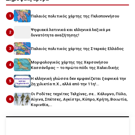
1
Παλαιός πολιτικός χάρτης της Πελοποννήσου
Ψηφιακά λατινικά και ελληνικά λεξικά με
2
δυνατότητα αναζήτησης!
3
Παλαιός πολιτικός χάρτης της Στερεάς Ελλάδος
Μορφολογικός χάρτης της Χερσονήσου
4
Κασσάνδρας – το πρώτο πόδι της Χαλκιδικής
Η ελληνική γλώσσα δεν εμφανίζεται ξαφνικά την
5
2η χιλιετία π.Χ., αλλά από την 11η!…
Οι Ροδίτες τεχνίτες Τελχίνες, σε… Κάλυμνο, Πύλο,
6
Αίγινα, Σπέτσες, Αγκίστρι, Κύπρο, Κρήτη, Βοιωτία,
Κορινθία,…