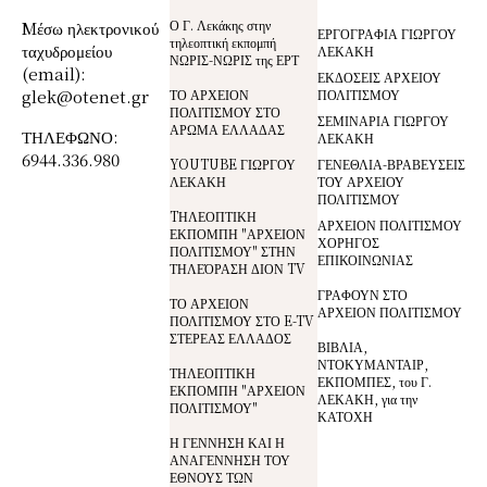
Ο Γ. Λεκάκης στην
Mέσω ηλεκτρονικού
ΕΡΓΟΓΡΑΦΙΑ ΓΙΩΡΓΟΥ
τηλεοπτική εκπομπή
ταχυδρομείου
ΛΕΚΑΚΗ
ΝΩΡΙΣ-ΝΩΡΙΣ της ΕΡΤ
(email):
ΕΚΔΟΣΕΙΣ ΑΡΧΕΙΟΥ
glek@otenet.gr
ΤΟ ΑΡΧΕΙΟΝ
ΠΟΛΙΤΙΣΜΟΥ
ΠΟΛΙΤΙΣΜΟΥ ΣΤΟ
ΣΕΜΙΝΑΡΙΑ ΓΙΩΡΓΟΥ
ΑΡΩΜΑ ΕΛΛΑΔΑΣ
ΤΗΛΕΦΩΝΟ:
ΛΕΚΑΚΗ
6944.336.980
YOUTUBE ΓΙΩΡΓΟΥ
ΓΕΝΕΘΛΙΑ-ΒΡΑΒΕΥΣΕΙΣ
ΛΕΚΑΚΗ
ΤΟΥ ΑΡΧΕΙΟΥ
ΠΟΛΙΤΙΣΜΟΥ
TΗΛΕΟΠΤΙΚΗ
ΑΡΧΕΙΟΝ ΠΟΛΙΤΙΣΜΟΥ
ΕΚΠΟΜΠΗ "ΑΡΧΕΙΟΝ
ΧΟΡΗΓΟΣ
ΠΟΛΙΤΙΣΜΟΥ" ΣΤΗΝ
ΕΠΙΚΟΙΝΩΝΙΑΣ
ΤΗΛΕΌΡΑΣΗ ΔΙΟΝ TV
ΓΡΑΦΟΥΝ ΣΤΟ
ΤΟ ΑΡΧΕΙΟΝ
ΑΡΧΕΙΟΝ ΠΟΛΙΤΙΣΜΟΥ
ΠΟΛΙΤΙΣΜΟΥ ΣΤΟ E-TV
ΣΤΕΡΕΑΣ ΕΛΛΑΔΟΣ
ΒΙΒΛΙΑ,
ΝΤΟΚΥΜΑΝΤΑΙΡ,
ΤΗΛΕΟΠΤΙΚΗ
ΕΚΠΟΜΠΕΣ, του Γ.
ΕΚΠΟΜΠΗ "ΑΡΧΕΙΟΝ
ΛΕΚΑΚΗ, για την
ΠΟΛΙΤΙΣΜΟΥ"
ΚΑΤΟΧΗ
Η ΓΕΝΝΗΣΗ ΚΑΙ Η
ΑΝΑΓΕΝΝΗΣΗ ΤΟΥ
ΕΘΝΟΥΣ ΤΩΝ