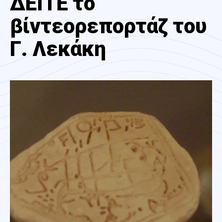
ΔΕΙΤΕ το
βίντεορεπορτάζ του
Γ. Λεκάκη