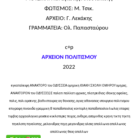
ΦΩΤΙΣΜΟΣ:
Μ. Τσικ.
ΑΡΧΕΙΟ:
Γ. Λεκάκης
ΓΡΑΜΜΑΤΕΙΑ:
Ολ. Παπασταύρου
c+p
ΑΡΧΕΙΟΝ ΠΟΛΙΤΙΣΜΟΥ
2022
εγκαταλειψη ΑΝΑΚΤΟΡΟ του ΟΔΥΣΣΕΑ ομηρικη ΙΘΑΚΗ ΣΧΟΛΗ ΟΜΗΡΟΥ ομηρος,
ΑΝΑΚΤΟΡΟΝ του ΟΔΥΣΣΕΩΣ παλατι παλλατι φρικες, πλατρειθιας ιθακης αφαλες,
πολις, πολι αρσενης, βαθυ σταυρος αη θανασης, αγιος αθανασιος υπουργειο πολιτισμου
επιγραφη πινακιδα γραμμικη Β παπαδοπουλος κοντορλη παπαδοπουλου λωλος οταφος
τυμβος αρχαιολογικο μουσειο κυκλοτερες τειχος, ανδηρο, ασαμινθος κρηνη τικτη τηκτη
πηνελοπη πηνελοπης, μελανυδρος πηγη μεγανυδρος αλσος απολλωνα απολλωνος
απολλωνας θεος απολλων