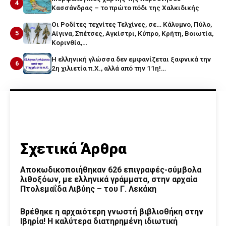
4
Κασσάνδρας – το πρώτο πόδι της Χαλκιδικής
Οι Ροδίτες τεχνίτες Τελχίνες, σε… Κάλυμνο, Πύλο,
5
Αίγινα, Σπέτσες, Αγκίστρι, Κύπρο, Κρήτη, Βοιωτία,
Κορινθία,…
Η ελληνική γλώσσα δεν εμφανίζεται ξαφνικά την
6
2η χιλιετία π.Χ., αλλά από την 11η!…
Σχετικά Άρθρα
Αποκωδικοποιήθηκαν 626 επιγραφές-σύμβολα
λιθοξόων, με ελληνικά γράμματα, στην αρχαία
Πτολεμαΐδα Λιβύης – του Γ. Λεκάκη
Βρέθηκε η αρχαιότερη γνωστή βιβλιοθήκη στην
Ιβηρία! Η καλύτερα διατηρημένη ιδιωτική