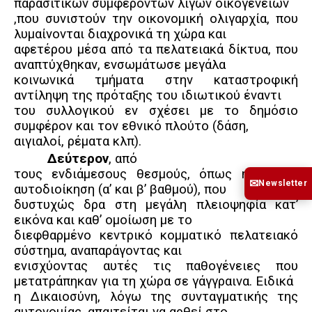
παρασιτικών συμφερόντων λίγων οικογενειών
,που συνιστούν την οικονομική ολιγαρχία, που
λυμαίνονται διαχρονικά τη χώρα και
αφετέρου μέσα από τα πελατειακά δίκτυα, που
αναπτύχθηκαν, ενσωμάτωσε μεγάλα
κοινωνικά τμήματα στην καταστροφική
αντίληψη της πρόταξης του ιδιωτικού έναντι
του συλλογικού εν σχέσει με το δημόσιο
συμφέρον και τον εθνικό πλούτο (δάση,
αιγιαλοί, ρέματα κλπ).
Δεύτερον
, από
τους ενδιάμεσους θεσμούς, όπως η τοπική
✉
Newsletter
αυτοδιοίκηση (α’ και β’ βαθμού), που
δυστυχώς δρα στη μεγάλη πλειοψηφία κατ’
εικόνα
και καθ’ ομοίωση με το
διεφθαρμένο κεντρικό κομματικό πελατειακό
σύστημα, αναπαράγοντας και
ενισχύοντας αυτές τις παθογένειες που
μετατράπηκαν για τη χώρα σε γάγγραινα. Ειδικά
η Δικαιοσύνη, λόγω της συνταγματικής της