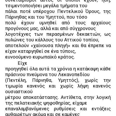
τσιμεντοποιήσει μεγάλα τμήματα του
πάλαι ποτέ υπέροχου Πεντελικού Όρους, της
Πάρνηθας και του Υμηττού, που τόσο
πολύ έχουν υμνηθεί από τους αρχαίους
προγόνους μας, αλλά και από σύγχρονους
λογοτέχνες των περασμένων δεκαετιών, ως
πυλώνες του κάλλους του Αττικού τοπίου,
αποτελούν «χαίνουσα πληγή» και θα έπρεπε να
είχαν καταργηθεί σε ένα τύποις,
ευνοούμενο ευρωπαϊκό κράτος.
Είχε
προηγηθεί όλα αυτά τα χρόνια η κατάκαψη κάθε
πράσινου πνεύμονα του Λεκανοπεδίου
(Πεντέλη, Πάρνηθα, Υμηττός), χωρίς την
τιμωρία κανενός και χωρίς λήψη κανενός
ουσιαστικού
μέτρου αποκατάστασης. Αντίθετα, στην λογική
της πελατειακής ψηφοθηρίας, είχαμε
επαναλαμβανόμενες ρυθμίσεις και εντάξεις
αυθαιρέτων ακόμα και σε καμένες