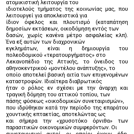
ατομικιστική λειτουργία του
ιδιοτελούς τμήματος της κοινωνίας μας, που
λειτουργεί για αποκλειστικά για
ίδιον όφελος και πλουτισμό (καταπάτηση
δημοσίων εκτάσεων, οικοδόμηση εντός των
δασών, χωρίς κανένα μέτρο ασφαλείας κλπ).
Ένα εξ αυτών των διαχρονικών
εγκλημάτων, είναι η δημιουργία του
πολεοδομικού «τερατουργήματος» στο
Λεκανοπέδιο της Αττικής, το όνειδος του
αθηνοκεντρικού «μοντέλου ανάπτυξης», το
οποίο αποτελεί βασική αιτία των επιγενομένων
καταστροφών. Ιδιαίτερα διαβρωτικός
ήταν ο ρόλος εν σχέσει με την άναρχη και
τραγική δόμηση του αττικού τοπίου, των
πάσης φύσεως «
οικοδομικών συνεταιρισμών»,
που ιδρύθηκαν κατά την περίοδο της επαράτου
χουντικής επταετίας, αποτελώντας ως
και σήμερα την «χρυσοτόκο όρνιθα» των
παρασιτικών οικονομικών συμφερόντων. Οι
συνεταιρισμοί αυτοί, οι οποίοι έχουν, ήδη,