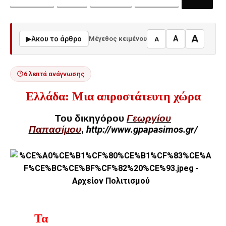
A
A
▶
Άκου το άρθρο
Μέγεθος κειμένου
A
6 λεπτά ανάγνωσης
Ελλάδα: Μια απροστάτευτη χώρα
Του δικηγόρου
Γεωργίου
Παπασίμου
,
http
://
www
.
gpapasimos
.
gr
/
Τα