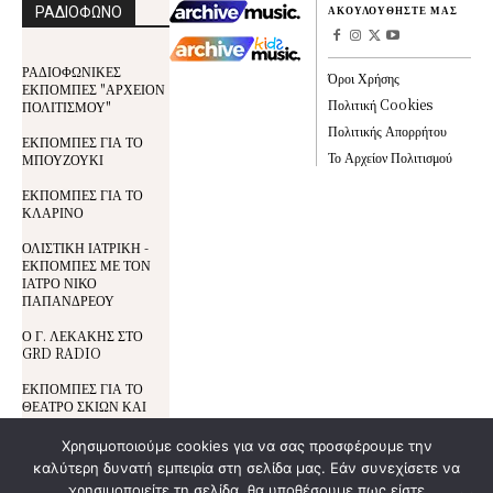
ΡΑΔΙΟΦΩΝΟ
ΑΚΟΥΛΟΥΘΗΣΤΕ ΜΑΣ
ΡΑΔΙΟΦΩΝΙΚΕΣ
Όροι Χρήσης
ΕΚΠΟΜΠΕΣ "ΑΡΧΕΙΟΝ
Πολιτική Cookies
ΠΟΛΙΤΙΣΜΟΥ"
Πολιτικής Απορρήτου
ΕΚΠΟΜΠΕΣ ΓΙΑ ΤΟ
Το Αρχείον Πολιτισμού
ΜΠΟΥΖΟΥΚΙ
ΕΚΠΟΜΠΕΣ ΓΙΑ ΤΟ
ΚΛΑΡΙΝΟ
ΟΛΙΣΤΙΚΗ ΙΑΤΡΙΚΗ -
ΕΚΠΟΜΠΕΣ ΜΕ ΤΟΝ
ΙΑΤΡΟ ΝΙΚΟ
ΠΑΠΑΝΔΡΕΟΥ
Ο Γ. ΛΕΚΑΚΗΣ ΣΤΟ
GRD RADIO
ΕΚΠΟΜΠΕΣ ΓΙΑ ΤΟ
ΘΕΑΤΡΟ ΣΚΙΩΝ ΚΑΙ
ΤΟΝ ΚΑΡΑΓΚΙΟΖΗ
Χρησιμοποιούμε cookies για να σας προσφέρουμε την
καλύτερη δυνατή εμπειρία στη σελίδα μας. Εάν συνεχίσετε να
Όροι Χρήσης
χρησιμοποιείτε τη σελίδα, θα υποθέσουμε πως είστε
© All Rights Reserved | Development By