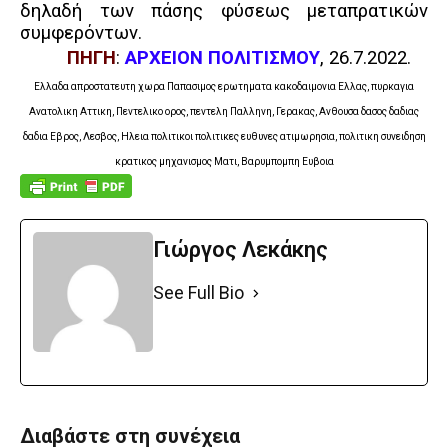
δηλαδή των πάσης φύσεως μεταπρατικών
συμφερόντων.
ΠΗΓΗ
:
ΑΡΧΕΙΟΝ ΠΟΛΙΤΙΣΜΟΥ
, 26.7.2022.
Ελλαδα απροστατευτη χωρα Παπασιμος ερωτηματα κακοδαιμονια Ελλας, πυρκαγια
Ανατολικη Αττικη, Πεντελικο ορος, πεντελη Παλληνη, Γερακας, Ανθουσα δασος δαδιας
δαδια Εβρος, Λεσβος, Ηλεια πολιτικοι πολιτικες ευθυνες ατιμωρησια, πολιτικη συνειδηση
κρατικος μηχανισμος Ματι, Βαρυμπομπη Ευβοια
Γιώργος Λεκάκης
See Full Bio
Διαβάστε στη συνέχεια