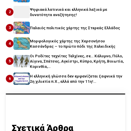
Ψηφιακά λατινικά και ελληνικά λεξικά με
2
δυνατότητα αναζήτησης!
3
Παλαιός πολιτικός χάρτης της Στερεάς Ελλάδος
Μορφολογικός χάρτης της Χερσονήσου
4
Κασσάνδρας – το πρώτο πόδι της Χαλκιδικής
Οι Ροδίτες τεχνίτες Τελχίνες, σε… Κάλυμνο, Πύλο,
5
Αίγινα, Σπέτσες, Αγκίστρι, Κύπρο, Κρήτη, Βοιωτία,
Κορινθία,…
Η ελληνική γλώσσα δεν εμφανίζεται ξαφνικά την
6
2η χιλιετία π.Χ., αλλά από την 11η!…
Σχετικά Άρθρα