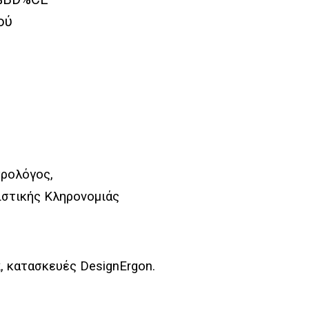
τρολόγος,
ιστικής Κληρονοµιάς
k
, κατασκευές
DesignErgon
.