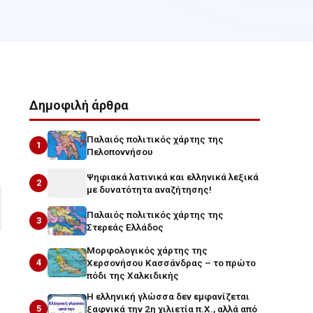
Δημοφιλή άρθρα
Παλαιός πολιτικός χάρτης της
1
Πελοποννήσου
Ψηφιακά λατινικά και ελληνικά λεξικά
2
με δυνατότητα αναζήτησης!
Παλαιός πολιτικός χάρτης της
3
Στερεάς Ελλάδος
Μορφολογικός χάρτης της
4
Χερσονήσου Κασσάνδρας – το πρώτο
πόδι της Χαλκιδικής
Η ελληνική γλώσσα δεν εμφανίζεται
5
ξαφνικά την 2η χιλιετία π.Χ., αλλά από