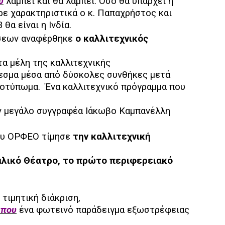
υ
λάμπει και θα λάμπει. Όσο θα υπάρχει η
ρε χαρακτηριστικά ο κ. Παπαχρήστος και
θα είναι η Ινδία.
ώσεων αναφέρθηκε
ο καλλιτεχνικός
α μέλη της καλλιτεχνικής
λεσμα μέσα από δύσκολες συνθήκες μετά
αποτύπωμα.
Ένα καλλιτεχνικό πρόγραμμα που
ον μεγάλο συγγραφέα Ιάκωβο Καμπανέλλη
του ΟΡΦΕΟ τίμησε
την καλλιτεχνική
αλικό Θέατρο, το πρώτο περιφερειακό
 τιμητική διάκριση,
μπου
ένα φωτεινό παράδειγμα εξωστρέφειας