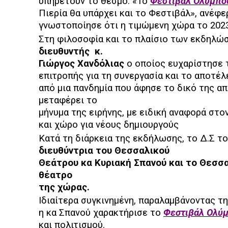
υπηρετούν το θεσμό. «Το
Φεστιβάλ Ολύμπο
Πιερία θα υπάρχει και το Φεστιβάλ», ανέφε
γνωστοποίησε ότι η τιμώμενη χώρα το 2023 
Στη φιλοσοφία και το πλαίσιο των εκδηλ
διευθυντής
κ.
Γιώργος Χανδόλιας
ο οποίος ευχαρίστησε τ
επιτροπής για τη συνεργασία και το αποτέ
από μια πανδημία που άφησε το δικό της 
μεταφέρει το
μήνυμα της ειρήνης, με ειδική αναφορά στ
και χώρο για νέους δημιουργούς
Κατά τη διάρκεια της εκδήλωσης, το Δ.Σ 
διευθύντρια του Θεσσαλικού
Θεάτρου κα Κυριακή Σπανού και το Θεσσ
θέατρο
της χώρας.
Ιδιαίτερα συγκινημένη, παραλαμβάνοντας τη
η κα Σπανού χαρακτήρισε το
Φεστιβάλ Ολύ
και πολιτισμού.