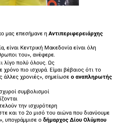
πο μας επεσήμανε η
Αντιπεριφερειάρχης
α, είναι Κεντρική Μακεδονία είναι όλη
θρωποι του», ανέφερε.
ι λίγο πολύ όλους. Ως
ε χρόνο πιο ισχυρά. Είμαι βέβαιος ότι το
ις άλλες χρονιές», σημείωσε
ο αναπληρωτής
ισχυροί συμβολισμοί
ίζονται
τελούν την ισχυρότερη
τε και το 2ο μισό του αιώνα που διανύουμε
ο», υπογράμμισε ο
δήμαρχος Δίου Ολύμπου