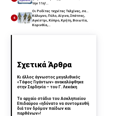
την 11η!…
Οι Ροδίτες τεχνίτες Τελχίνες, σε…
Κάλυμνο, Πύλο, Αίγινα, Σπέτσες,
6
Αγκίστρι, Κύπρο, Κρήτη, Βοιωτία,
Κορινθία,…
Σχετικά Άρθρα
Κι άλλος άγνωστος μεγαλιθικός
«Τάφος Γιγάντων» ανακαλύφθηκε
στην Σαρδηνία – του Γ. Λεκάκη
Το αρχαίο στάδιο του Ασκληπιείου
Επιδαύρου «ηδύνατο να συντομευθή
διά τον δρόμον παίδων και
παρθένων»!