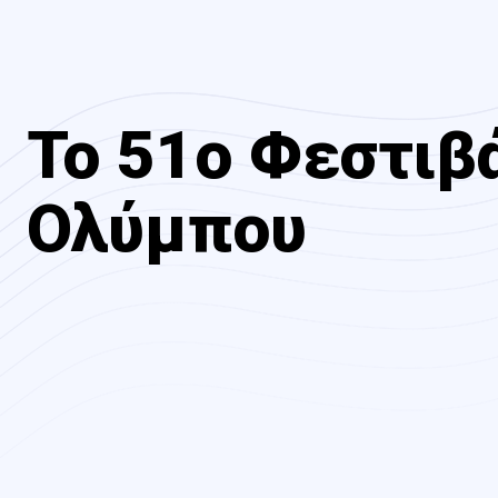
Το 51ο Φεστιβ
Ολύμπου