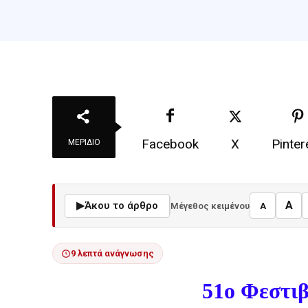
Facebook
X
Pinter
ΜΕΡΊΔΙΟ
A
▶
Άκου το άρθρο
Μέγεθος κειμένου
A
9 λεπτά ανάγνωσης
51ο Φεστι