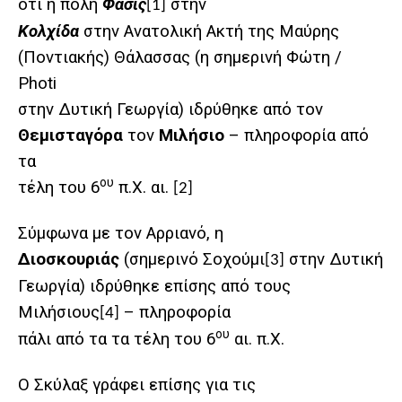
ότι η πόλη
Φάσις
στην
[1]
Κολχίδα
στην Ανατολική Ακτή της Μαύρης
(Ποντιακής) Θάλασσας (η σημερινή Φώτη /
Photi
στην Δυτική Γεωργία) ιδρύθηκε από τον
Θεμισταγόρα
τον
Μιλήσιο
– πληροφορία από
τα
ου
τέλη του 6
π.Χ. αι.
[2]
Σύμφωνα με τον Αρριανό, η
Διοσκουριάς
(σημερινό Σοχούμι
στην Δυτική
[3]
Γεωργία) ιδρύθηκε επίσης από τους
Μιλήσιους
– πληροφορία
[4]
ου
πάλι από τα τα τέλη του 6
αι. π.Χ.
Ο Σκύλαξ γράφει επίσης για τις