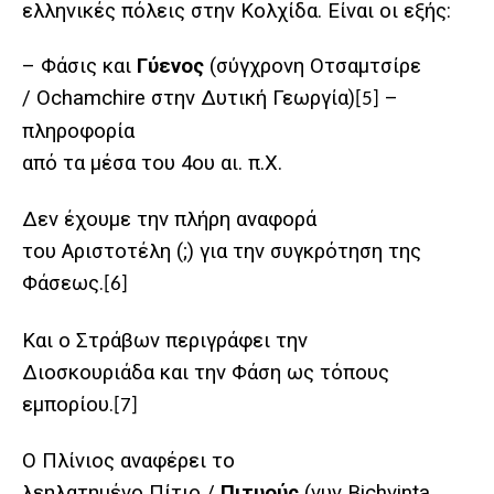
ελληνικές πόλεις στην Κολχίδα. Είναι οι εξής:
– Φάσις και
Γύενος
(σύγχρονη Οτσαμτσίρε
/ Ochamchire στην Δυτική Γεωργία)
–
[5]
πληροφορία
από τα μέσα του 4ου αι. π.Χ.
Δεν έχουμε την πλήρη αναφορά
του Αριστοτέλη (;) για την συγκρότηση της
Φάσεως.
[6]
Και ο Στράβων περιγράφει την
Διοσκουριάδα και την Φάση ως τόπους
εμπορίου.
[7]
Ο Πλίνιος αναφέρει το
λεηλατημένο Πίτιο /
Πιτυούς
(νυν Bichvinta