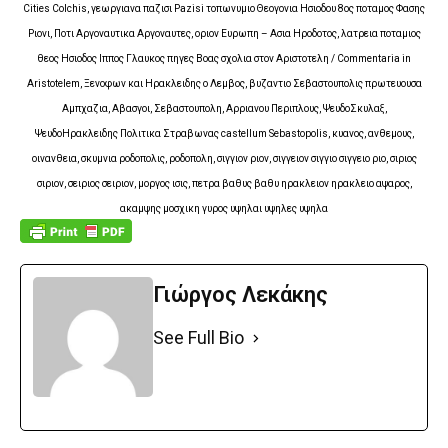
Cities Colchis, γεωργιανα παζισι Pazisi τοπωνυμιο Θεογονια Ησιοδου 8ος ποταμος Φασης
Ριονι, Ποτι Αργοναυτικα Αργοναυτες, οριον Ευρωπη – Ασια Ηροδοτος, λατρεια ποταμιος
θεος Ησιοδος Ιππος Γλαυκος πηγες Βοας σχολια στον Αριστοτελη / Commentaria in
Aristotelem, Ξενοφων και Ηρακλειδης ο Λεμβος, βυζαντιο Σεβαστουπολις πρωτευουσα
Αμπχαζια, Αβασγοι, Σεβαστουπολη, Αρριανου Περιπλους, ΨευδοΣκυλαξ,
ΨευδοΗρακλειδης Πολιτικα Στραβωνας castellum Sebastopolis, κυανος, ανθεμους,
οινανθεια, σκυμνια ροδοπολις, ροδοπολη, σιγγιον ριον, σιγγειον σιγγιο σιγγειο ριο, σιριος
σιριον, σειριος σειριον, μοργος ισις, πετρα βαθυς βαθυ ηρακλειον ηρακλειο αψαρος,
ακαμψης μοσχικη γυρος υψηλαι υψηλες υψηλα
Γιώργος Λεκάκης
See Full Bio