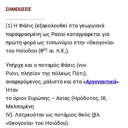
ΣΗΜΕΙΩΣΕΙΣ
:
Η Φάσις (εξακολουθεί στα γεωργιανά
[1]
παραφρασμένη ως
P
azisi καταγράφεται για
πρώτη φορά ως τοπωνύμιο στην «Θεογονία»
ος
του Ησίοδου (8
αι. π.Χ.;).
Υπήρχε και ο ποταμός Φάσις (νυν
Ριόνι, πλησίον της πόλεως Πότι),
αναφερόμενος, μάλιστα και στα
«
Αργοναυτικά
»
.
Ήταν
το όριον Ευρώπης – Ασίας (Ηρόδοτος,
IX
,
Μελπομένη
IV
). Λατρευόταν ως ποτάμιος θεός (βλ.
«Θεογονία» του Ησιόδου).