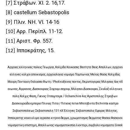
Στράβων. XI. 2. 16,17.
[7]
castellum Sebastopolis
[8]
Πλιν. NH. VI. 14-16
[9]
Αρρ. Περίπλ. 11-12.
[10]
Αριστ. Φρ. 557.
[11]
Ιπποκράτης, 15.
[12]
Αρχαιες ελληνικες πολεις Γεωργια, Κολχιδα Καυκασος θεοτητα θεος Απολλων, αρχαιοι
ελληνες κολχοι αποικισμος, αρχαιολογια νομισμα Πομπωνιος Μελας Φασις Κολχιδας
Μαυρη Ποντιακη Θαλασσα Φωτη / Photi ευξεινος ποντος, Θεμισταγορας Μιλησιος 6ος πΧ
αιωνας, Αρριανος, Διοσκουριας Σοχουμι σοχουμ, Μιλησιοι Διοσκουροι, Σκυλαξ ελληνικη
πολη Κολχις Φαση, Γυενος Οτσαμτσιρε / Ochamchire 4ος Αριστοτελης Στραβων
Διοσκουριαδα εμποριο Πλινιος Πιτιο / Πιτυους πιτυο Μπιτσβιντα Bichvinta καστρο
Σεβαστοπολεως Σεβαστοπολη 131 πΧ Ελληνες Σεβαστοπολις Εφορος Μιλητος,
Ιπποκρατης κακο κλιμα υγρασια κιτρινο δερμα, χρωματισμος δερματος Φασιοι Φασιανοι
νομισματικη επιστημη, Απολλωνας νομισματοκοπια λιονταρι, συμβολο νομισματα Greek