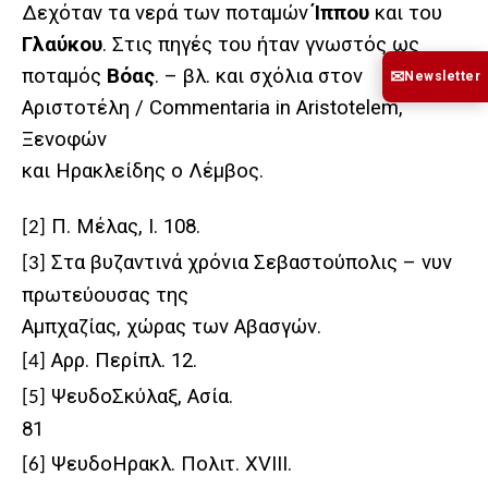
Δεχόταν τα νερά των ποταμών
Ίππου
και του
Γλαύκου
. Στις πηγές του ήταν γνωστός ως
ποταμός
Βόας
. – βλ. και σχόλια στον
✉
Newsletter
Αριστοτέλη / Commentaria in Aristotelem,
Ξενοφών
και Ηρακλείδης ο Λέμβος.
Π. Μέλας, I. 108.
[2]
Στα βυζαντινά χρόνια Σεβαστούπολις – νυν
[3]
πρωτεύουσας της
Αμπχαζίας, χώρας των Αβασγών.
Αρρ. Περίπλ. 12.
[4]
ΨευδοΣκύλαξ
,
Ασία.
[5]
81
ΨευδοΗρακλ. Πολιτ. XVIII.
[6]