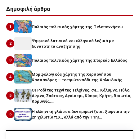
Δημοφιλή άρθρα
1
Παλαιός πολιτικός χάρτης της Πελοποννήσου
Ψηφιακά λατινικά και ελληνικά λεξικά με
2
δυνατότητα αναζήτησης!
3
Παλαιός πολιτικός χάρτης της Στερεάς Ελλάδος
Μορφολογικός χάρτης της Χερσονήσου
4
Κασσάνδρας – το πρώτο πόδι της Χαλκιδικής
Οι Ροδίτες τεχνίτες Τελχίνες, σε… Κάλυμνο, Πύλο,
5
Αίγινα, Σπέτσες, Αγκίστρι, Κύπρο, Κρήτη, Βοιωτία,
Κορινθία,…
Η ελληνική γλώσσα δεν εμφανίζεται ξαφνικά την
6
2η χιλιετία π.Χ., αλλά από την 11η!…