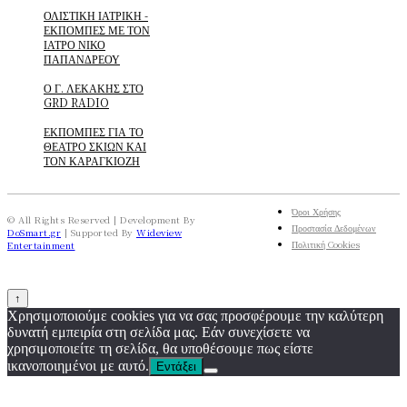
ΟΛΙΣΤΙΚΗ ΙΑΤΡΙΚΗ -
ΕΚΠΟΜΠΕΣ ΜΕ ΤΟΝ
ΙΑΤΡΟ ΝΙΚΟ
ΠΑΠΑΝΔΡΕΟΥ
Ο Γ. ΛΕΚΑΚΗΣ ΣΤΟ
GRD RADIO
ΕΚΠΟΜΠΕΣ ΓΙΑ ΤΟ
ΘΕΑΤΡΟ ΣΚΙΩΝ ΚΑΙ
ΤΟΝ ΚΑΡΑΓΚΙΟΖΗ
Όροι Χρήσης
© All Rights Reserved | Development By
Προστασία Δεδομένων
DoSmart.gr
| Supported By
Wideview
Πολιτική Cookies
Entertainment
↑
Χρησιμοποιούμε cookies για να σας προσφέρουμε την καλύτερη
δυνατή εμπειρία στη σελίδα μας. Εάν συνεχίσετε να
χρησιμοποιείτε τη σελίδα, θα υποθέσουμε πως είστε
ικανοποιημένοι με αυτό.
Εντάξει