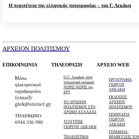
Η περιπέτεια της ελληνικής τυπογραφίας – του Γ. Λεκάκη
ΑΡΧΕΙΟΝ ΠΟΛΙΤΙΣΜΟΥ
ΕΠΙΚΟΙΝΩΝΙΑ
ΤΗΛΕΟΡΑΣΗ
ΑΡΧΕΙΟ WEB
Ο Γ. Λεκάκης στην
Mέσω
ΕΡΓΟΓΡΑΦΙΑ
τηλεοπτική εκπομπή
ηλεκτρονικού
ΓΙΩΡΓΟΥ
ΝΩΡΙΣ-ΝΩΡΙΣ της
ΛΕΚΑΚΗ
ταχυδρομείου
ΕΡΤ
(email):
ΕΚΔΟΣΕΙΣ
ΤΟ ΑΡΧΕΙΟΝ
ΑΡΧΕΙΟΥ
glek@otenet.gr
ΠΟΛΙΤΙΣΜΟΥ ΣΤΟ
ΠΟΛΙΤΙΣΜΟΥ
ΑΡΩΜΑ ΕΛΛΑΔΑΣ
ΣΕΜΙΝΑΡΙΑ
ΤΗΛΕΦΩΝΟ:
ΓΙΩΡΓΟΥ
6944.336.980
YOUTUBE
ΛΕΚΑΚΗ
ΓΙΩΡΓΟΥ ΛΕΚΑΚΗ
ΓΕΝΕΘΛΙΑ-
TΗΛΕΟΠΤΙΚΗ
ΒΡΑΒΕΥΣΕΙΣ ΤΟ