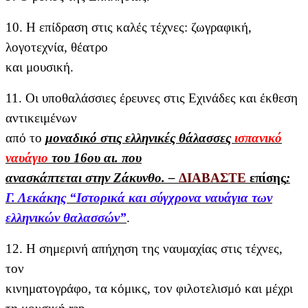
10. Η επίδραση στις καλές τέχνες: ζωγραφική,
λογοτεχνία, θέατρο
και μουσική.
11. Οι υποθαλάσσιες έρευνες στις Εχινάδες και έκθεση
αντικειμένων
από το
μοναδικό στις ελληνικές θάλασσες
ισπανικό
ναυάγιο
του 16ου αι. που
ανασκάπτεται στην Ζάκυνθο. –
ΔΙΑΒΑΣΤΕ
επίσης
:
Γ. Λεκάκης “Ιστορικά και σύγχρονα ναυάγια των
ελληνικών θαλασσών”
.
12. Η σημερινή απήχηση της ναυμαχίας στις τέχνες,
τον
κινηματογράφο, τα κόμικς, τον φιλοτελισμό και μέχρι