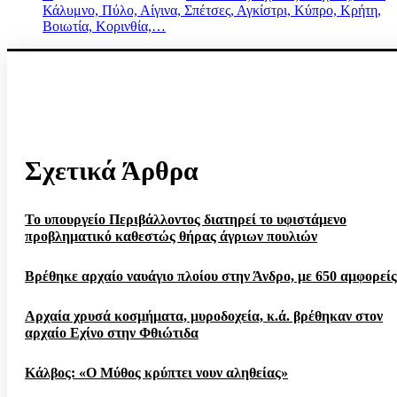
Κάλυμνο, Πύλο, Αίγινα, Σπέτσες, Αγκίστρι, Κύπρο, Κρήτη,
Βοιωτία, Κορινθία,…
Σχετικά Άρθρα
Το υπουργείο Περιβάλλοντος διατηρεί το υφιστάμενο
προβληματικό καθεστώς θήρας άγριων πουλιών
Βρέθηκε αρχαίο ναυάγιο πλοίου στην Άνδρο, με 650 αμφορείς
Αρχαία χρυσά κοσμήματα, μυροδοχεία, κ.ά. βρέθηκαν στον
αρχαίο Εχίνο στην Φθιώτιδα
Κάλβος: «Ο Μύθος κρύπτει νουν αληθείας»