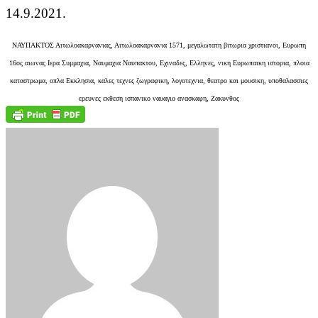
14.9.2021.
ΝΑΥΠΑΚΤΟΣ Αιτωλοακαρνανιας, Αιτωλοακαρνανια 1571, μεγαλωτατη βιτωρια χριστιανοι, Ευρωπη
16ος αιωνας Ιερα Συμμαχια, Ναυμαχια Ναυπακτου, Εχιναδες, Ελληνες, νικη Ευρωπαικη ιστορια, πλοια
καταστρωμα, οπλα Εκκλησια, καλες τεχνες ζωγραφικη, λογοτεχνια, θεατρο και μουσικη, υποθαλασσιες
ερευνες εκθεση ισπανικο ναυαγιο ανασκαφη, Ζακυνθος