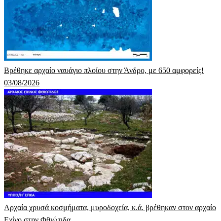
Βρέθηκε αρχαίο ναυάγιο πλοίου στην Άνδρο, με 650 αμφορείς!
03/08/2026
Αρχαία χρυσά κοσμήματα, μυροδοχεία, κ.ά. βρέθηκαν στον αρχαίο
Εχίνο στην Φθιώτιδα