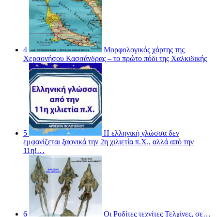
4
Μορφολογικός χάρτης της
Χερσονήσου Κασσάνδρας – το πρώτο πόδι της Χαλκιδικής
5
Η ελληνική γλώσσα δεν
εμφανίζεται ξαφνικά την 2η χιλιετία π.Χ., αλλά από την
11η!…
6
Οι Ροδίτες τεχνίτες Τελχίνες, σε…