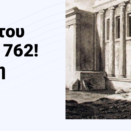
του
1762!
η