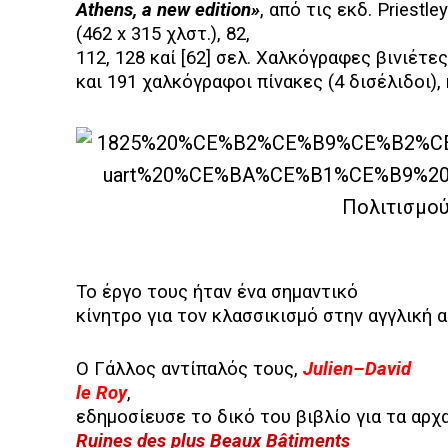
Athens, a new edition»
,
από
τις
εκδ
. Priestl
(462
x
315 χλστ.), 82,
112, 128 καί [62] σελ. Χαλκόγραφες βινιέτ
και 191 χαλκόγραφοι πίνακες (4 δισέλιδοι
Το έργο τους ήταν ένα σημαντικό
κίνητρο για τον κλασσικισμό στην αγγλική α
Ο Γάλλος αντίπαλός τους,
Julien
–
David
le
Roy
,
εδημοσίευσε το δικό του βιβλίο για τα αρχα
Ruines
des
plus
Beaux
B
â
timents