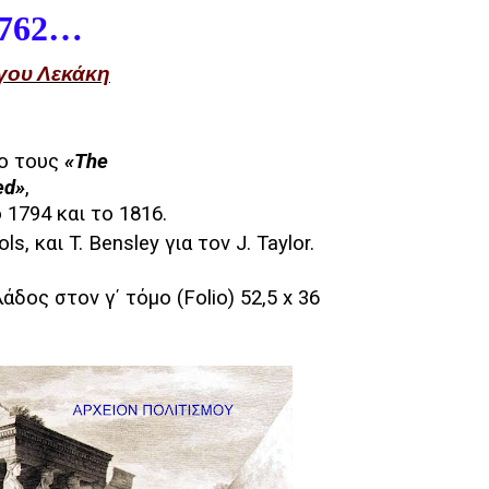
1762…
γου Λεκάκη
γο τους
«
The
ed
»
,
ο 1794 και το 1816.
ols,
και
T. Bensley
για
τον
J. Taylor.
άδος στον γ΄ τόμο (
Folio
) 52,5
x
36