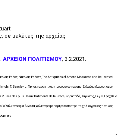
tuart
, σε μελέτες της αρχαίας
”.
ΑΡΧΕΙΟΝ ΠΟΛΙΤΙΣΜΟΥ
, 3.2.2021.
Νικολας Ρεβετ, Νικολας Ρεβεττ, The Antiquities of Athens Measured and Delineated,
hols, T. Bensley, J. Taylor, χαρακτικα, πτυσσομενος χαρτης, Ελλαδα, κλασσικισμος,
s Ruines des plus Beaux Bâtiments de la Grèce, Καρυατιδα, Καρυατις, Ελγιν, Ερεχθειο
olio Χαλκογραφια βινιετα χαλκογραφο πορτρετο πορτραιτο χαλκογραφος πινακας
δρομητες