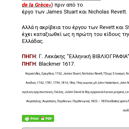
de
la
Gr
è
ce
»
) πριν από το
έργο των
James
Stuart
και
Nicholas
Revett
.
Αλλά η ακρίβεια του έργου των
Revett
και
S
έχει καταξιωθεί ως η πρώτη του είδους της
Ελλάδας.
ΠΗΓΗ
: Γ. Λεκάκης “Ελληνική ΒΙΒΛΙΟΓΡΑΦΙΑ
ΠΗΓΗ
: Blackmer 1617.
Καρυατιδες, Ερεχθειο, 1762, James Stuart, Nicholas Revett, Τζειμς Στιουαρτ, 
Λονδινο, 1762, 1787, 1794, 1816, 18ος 19ος αιωνας μΧ John Haberkorn, John Nic
αγγλικη αρχιτεκτονικη, Γαλλος, Julien-David le Roy, αρχαια ελληνικα μνημεια, Le
Ακροπολης, Ακροπολη, Παρθενων, Παρθενωνας 1825 – 1830 εκδοσεις φολιο f
συν