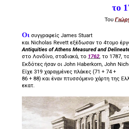
το 
Του
Γιώρ
Οι
συγγραφείς
James
Stuart
και
Nicholas
Revett
εξέδωσαν το 4τομο έρ
Antiquities
of
Athens
Measured
and
Delineat
στο Λονδίνο, σταδιακά, το
1762
, το 1787, τ
Εκδότες
ήσαν
οι
John Haberkorn, John Nich
Είχε 319 χαραγμένες πλάκες (71 + 74 +
86 + 88) και έναν πτυσσόμενο χάρτη της Ελλ
εκατ.