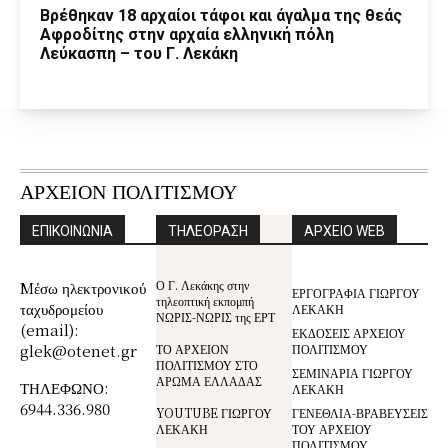
Βρέθηκαν 18 αρχαίοι τάφοι και άγαλμα της θεάς
Αφροδίτης στην αρχαία ελληνική πόλη
Λεύκασπη – του Γ. Λεκάκη
ΑΡΧΕΙΟΝ ΠΟΛΙΤΙΣΜΟΥ
ΕΠΙΚΟΙΝΩΝΙΑ
ΤΗΛΕΟΡΑΣΗ
ΑΡΧΕΙΟ WEB
Ο Γ. Λεκάκης στην
Mέσω ηλεκτρονικού
ΕΡΓΟΓΡΑΦΙΑ ΓΙΩΡΓΟΥ
τηλεοπτική εκπομπή
ταχυδρομείου
ΛΕΚΑΚΗ
ΝΩΡΙΣ-ΝΩΡΙΣ της ΕΡΤ
(email):
ΕΚΔΟΣΕΙΣ ΑΡΧΕΙΟΥ
glek@otenet.gr
ΤΟ ΑΡΧΕΙΟΝ
ΠΟΛΙΤΙΣΜΟΥ
ΠΟΛΙΤΙΣΜΟΥ ΣΤΟ
ΣΕΜΙΝΑΡΙΑ ΓΙΩΡΓΟΥ
ΑΡΩΜΑ ΕΛΛΑΔΑΣ
ΤΗΛΕΦΩΝΟ:
ΛΕΚΑΚΗ
6944.336.980
YOUTUBE ΓΙΩΡΓΟΥ
ΓΕΝΕΘΛΙΑ-ΒΡΑΒΕΥΣΕΙΣ
ΛΕΚΑΚΗ
ΤΟΥ ΑΡΧΕΙΟΥ
ΠΟΛΙΤΙΣΜΟΥ