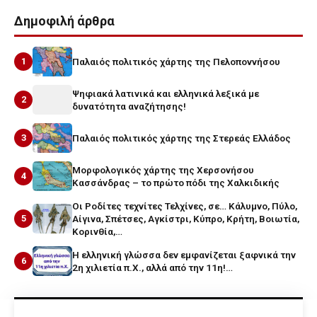
Δημοφιλή άρθρα
1
Παλαιός πολιτικός χάρτης της Πελοποννήσου
Ψηφιακά λατινικά και ελληνικά λεξικά με
2
δυνατότητα αναζήτησης!
3
Παλαιός πολιτικός χάρτης της Στερεάς Ελλάδος
Μορφολογικός χάρτης της Χερσονήσου
4
Κασσάνδρας – το πρώτο πόδι της Χαλκιδικής
Οι Ροδίτες τεχνίτες Τελχίνες, σε… Κάλυμνο, Πύλο,
5
Αίγινα, Σπέτσες, Αγκίστρι, Κύπρο, Κρήτη, Βοιωτία,
Κορινθία,…
Η ελληνική γλώσσα δεν εμφανίζεται ξαφνικά την
6
2η χιλιετία π.Χ., αλλά από την 11η!…