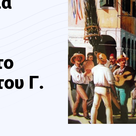
ιά
το
ου Γ.