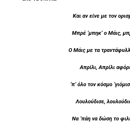
Και αν είνε με τον ορισ
Μπρέ ‘μπηκ’ ο Μάις, μπ
Ο Μάις με τα τραντάφυλλα
Απρίλι, Απρίλι αφόρ
‘π’ όλο τον κόσμο ‘γιόμι
Λουλούδισε, λουλούδι
Να ‘πάη να δώση το φιλί