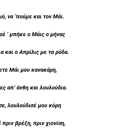
μό, να ‘πούμε και τον Μάι.
ρέ ‘ μπήκε ο Μάις ο μήνας
 και ο Απρίλις με τα ρόδα.
ετε Μάι μου κανακάρη,
σες απ’ άνθη και λουλούδια.
σε, λουλούδισέ μου κόρη
 πριν βρέξη, πριν χιονίση,