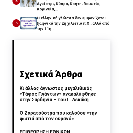
5
Αγκίστρι, Κύπρο, Κρήτη, Βοιωτία,
Κορινθία,…
Η ελληνική γλώσσα δεν εμφανίζεται
6
ξαφνικά την 2η χιλιετία π.Χ., αλλά από
την 11η!…
Σχετικά Άρθρα
Κι άλλος άγνωστος μεγαλιθικός
«Τάφος Γιγάντων» ανακαλύφθηκε
στην Σαρδηνία – του Γ. Λεκάκη
Ο Ζαρατούστρα που καλούσε «την
φωτιά από τον ουρανό»
ΕΠΙΘΕΩΡΗΣΗ ΕΘΝΙΚΩΝ