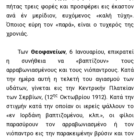
πήτας τρεις φορές και προσφέρει εις έκαστον
ανά έν μερίδιον, ευχόμενος «καλή τύχη».
Όποιος εύρη τον «παρά», είναι ο τυχερός της
χρονιάς.
Των
Θεοφανείων
, 6 Ιανουαρίου, επικρατεί
η συνήθεια να «βαπτίζουν» τους
αρραβωνιασμένους και τους νιόπαντρους. Κατά
την ημέρα αυτή η τελετή του αγιασμού των
υδάτων, γίνεται εις την Κεντρικήν Πλατείαν
ης
των Σερβίων, (12
Οκτωβρίου 1912). Κατά την
στιγμήν κατά την οποίαν οι ιερείς ψάλλουν το
«εν Ιορδάνη βαπτιζομένου, κλπ.», οι φίλοι
παρασύρουν τον αρραβωνιασμένο ή τον
νιόπαντρο εις την παρακειμένην βρύσιν και τον