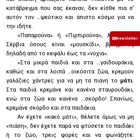
κατάβρεγμα που σας έκαναν, δεν είσθε πια σ’
αυτόν τον …ψεύτικο και άπιστο κόσμο για να
την ιδήτε.
«Παπαρούνα» ή «Πιρπιρούνα», λένε στα
✉
Newsletter
Σέρβια όσους είναι «μουσκίδι», βρεγμένος
δηλαδή από το κεφάλι έως τα «νύχια».
«Στα μικρά παιδιά και στα …γαϊδουράκια,
καθώς και στα λοιπά …οικόσιτα ζώα, κρεμούν
γαλάζιες χάντρες για να μη τα πιάνη το
μάτι
.
Στα παιδιά κρεμάνε και κανένα σταυρουδάκι,
ενώ στα ζώα και κανένα …σκόρδο! Σπανίως,
κρεμάνε σκόρδο και στα παιδάκια.
Αν έχετε «κακό μάτι», θέλετε όμως να μη
«πιάση», δεν έχετε παρά να φτύσετε το παιδάκι
ή το ζώο, τρεις φορές και να φωνάξητε: