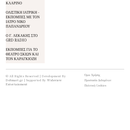
ΚΛΑΡΙΝΟ
ΟΛΙΣΤΙΚΗ ΙΑΤΡΙΚΗ -
ΕΚΠΟΜΠΕΣ ΜΕ ΤΟΝ
ΙΑΤΡΟ ΝΙΚΟ
ΠΑΠΑΝΔΡΕΟΥ
Ο Γ. ΛΕΚΑΚΗΣ ΣΤΟ
GRD RADIO
ΕΚΠΟΜΠΕΣ ΓΙΑ ΤΟ
ΘΕΑΤΡΟ ΣΚΙΩΝ ΚΑΙ
ΤΟΝ ΚΑΡΑΓΚΙΟΖΗ
Όροι Χρήσης
© All Rights Reserved | Development By
DoSmart.gr
| Supported By
Wideview
Προστασία Δεδομένων
Entertainment
Πολιτική Cookies