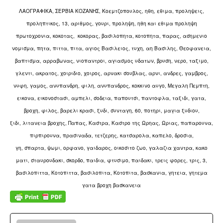
ΛΑΟΓΡΑΦΙΚΑ, ΣΕΡΒΙΑ ΚΟΖΑΝΗΣ,
Κοεμτζοπουλος, η
θη, εθιμα,
προληψεις,
προληπτικος,
13, αριθμος,
γουρι,
προληψη, ηθη και εθιμα προληψη
πρωτοχρονια, κοκοτας, κοκορας, βασιλοπητα,
κοτοπητα,
παρας, ασημενιο
νομισμα,
πητα, πιττα, πιτα, αγιος Βασιλειος, τυχη, αη Βασιλης,
Θεοφανεια,
βαπτισμα, αρραβωνας, νιοπαντροι, αγιασμος υδατων,
βρυση, νερο, ταξιμο,
γλεντι, ακρατος, χοιριδιο, χοιρος, αρνακι σουβλας, αρνι, ανδρες, γαμβρος,
νυφη, γαμος, ανυπανδρη, φιλη, ανυπανδρος,
κοκκινο αυγο, Μεγαλη Πεμπτη,
εικονα, εικονοστασι,
αμπελι, σοδεια,
παπουτσι, παντοφλα, ταξιδι,
γατα,
βροχη, φιλος,
βαρελι κρασι, ξυδι, συνταγη,
60, ποτηρι, μαγια ξυδιου,
ξιδι,
λιτανεια βροχης, Παπας, Καστρα, Καστρο της Ωρηας, Ωριας,
παπαρουνα,
πιρπιρουνα, πρασιναδα,
τετζερης, κατσαρολα, καπελο, δροσια,
γη,
σπαρτα,
ψωμι,
ορφανο,
γαιδαρος, οικοσιτο ζωο, γαλαζια χαντρα, κακο
ματι, σταυρουδακι, σκορδο, παιδια,
φτυσιμο, παιδακι, τρεις φορες, τρις, 3,
β
ασιλοπιττα, Κοτοπιττα,
β
ασιλοπιτα,
Κοτοπιτα, βασκανια, γητεια, γητεμα
γατα βροχη βασκανεια