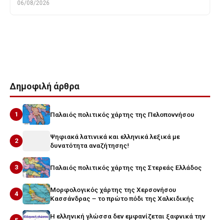
06/08/2026
Tags
ΕΘΙΜΑ
κοζανη
ΜΑΚΕΔΟΝΙΑ
προληψεις
σερβια
σερβια κοζανης
Δημοφιλή άρθρα
1
Παλαιός πολιτικός χάρτης της Πελοποννήσου
Ψηφιακά λατινικά και ελληνικά λεξικά με
2
δυνατότητα αναζήτησης!
3
Παλαιός πολιτικός χάρτης της Στερεάς Ελλάδος
Μορφολογικός χάρτης της Χερσονήσου
4
Κασσάνδρας – το πρώτο πόδι της Χαλκιδικής
Η ελληνική γλώσσα δεν εμφανίζεται ξαφνικά την