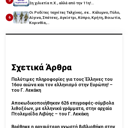
5
2η χιλιετία π.Χ., αλλά από την 11η!…
Οι Ροδίτες τεχνίτες Τελχίνες, σε… Κάλυμνο, Πύλο,
6
Αίγινα, Σπέτσες, Αγκίστρι, Κύπρο, Κρήτη, Βοιωτία,
Κορινθία,…
Σχετικά Άρθρα
Πολύτιμες πληροφορίες για τους Έλληνες του
16ου αιώνα και τον ελληνισμό στην Ευρώπη! –
του Γ. Λεκάκη
Αποκωδικοποιήθηκαν 626 επιγραφές-σύμβολα
λιθοξόων, με ελληνικά γράμματα, στην αρχαία
Πτολεμαΐδα Λιβύης – του Γ. Λεκάκη
Βρέθηκε η αρχαιότερη γνωστή βιβλιοθήκη στην