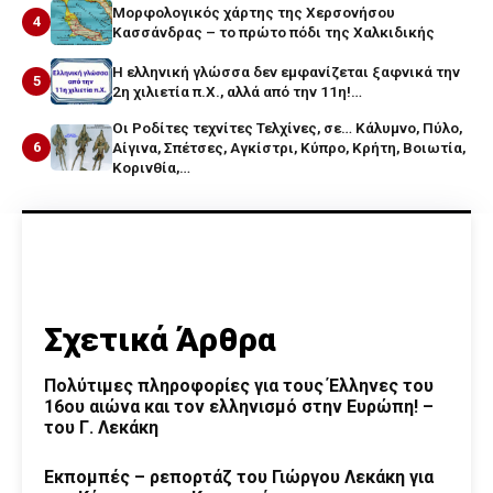
Μορφολογικός χάρτης της Χερσονήσου
4
Κασσάνδρας – το πρώτο πόδι της Χαλκιδικής
Η ελληνική γλώσσα δεν εμφανίζεται ξαφνικά την
5
2η χιλιετία π.Χ., αλλά από την 11η!…
Οι Ροδίτες τεχνίτες Τελχίνες, σε… Κάλυμνο, Πύλο,
6
Αίγινα, Σπέτσες, Αγκίστρι, Κύπρο, Κρήτη, Βοιωτία,
Κορινθία,…
Σχετικά Άρθρα
Πολύτιμες πληροφορίες για τους Έλληνες του
16ου αιώνα και τον ελληνισμό στην Ευρώπη! –
του Γ. Λεκάκη
Εκπομπές – ρεπορτάζ του Γιώργου Λεκάκη για