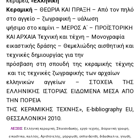
κεραμέα,
«Ελληνική
Κεραμική
– ΘΕΩΡΙΑ ΚΑΙ ΠΡΑΞΗ – Από τον πηλό
στο αγγείο – ζωγραφική – υάλωση
ψήσιμο στο καμίνι – ΜΕΡΟΣ A΄ – ΠΡΟΪΣΤΟΡΙΚΗ
ΚΑΙ ΑΡΧΑΙΑ Τεχνική και τέχνη – Μονογραφία
εικαστικής δράσης – Θεμελιώδης αισθητική και
τεχνικές δημιουργίας για την
πρόσβαση στη σπουδή της κεραμικής τέχνης
και τις τεχνικές ζωγραφικής των αρχαίων
ελληνικών αγγείων – ΣΤΟΧΕΙΑ ΤΗΣ
ΕΛΛΗΝΙΚΗΣ ΙΣΤΟΡΙΑΣ ΕΙΔΩΜΕΝΑ ΜΕΣΑ ΑΠΟ
ΤΗΝ ΠΟΡΕΙΑ
ΤΗΣ ΚΕΡΑΜΙΚΗΣ ΤΕΧΝΗΣ», E-bibliography EU,
ΘΕΣΣΑΛΟΝΙΚΗ 2010.
ΛΕΞΕΙΣ
:
Ελληνικη κεραμικη,
Σπανουδακης, ε
ργο τεχνης, διορατικη γραφη,
εικαστικα,
καλλος,
Αριστοτελης,
μορφωση, εκπαιδευση, διδασκαλια, γνωση,