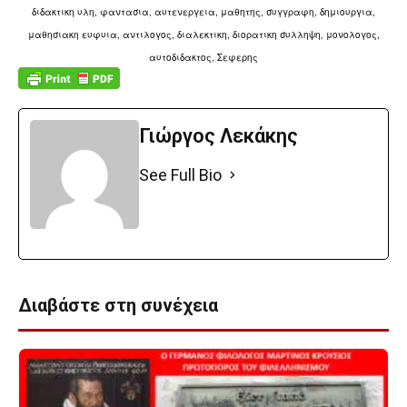
διδακτικη υλη, φαντασια,
αυτενεργεια, μαθητης, συγγραφη, δημιουργια,
μαθησιακη ευφυια, αντιλογος, διαλεκτικη, διορατικη συλληψη,
μονολογος,
αυτοδιδακτος,
Σεφερης
Γιώργος Λεκάκης
See Full Bio
Διαβάστε στη συνέχεια