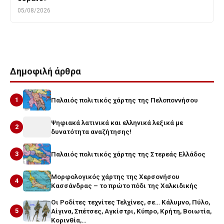
05/08/2026
Δημοφιλή άρθρα
1
Παλαιός πολιτικός χάρτης της Πελοποννήσου
Ψηφιακά λατινικά και ελληνικά λεξικά με
2
δυνατότητα αναζήτησης!
3
Παλαιός πολιτικός χάρτης της Στερεάς Ελλάδος
Μορφολογικός χάρτης της Χερσονήσου
4
Κασσάνδρας – το πρώτο πόδι της Χαλκιδικής
Οι Ροδίτες τεχνίτες Τελχίνες, σε… Κάλυμνο, Πύλο,
5
Αίγινα, Σπέτσες, Αγκίστρι, Κύπρο, Κρήτη, Βοιωτία,
Κορινθία,…