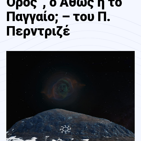
Όρος”, ο Άθως ή το
Παγγαίο; – του Π.
Περντριζέ