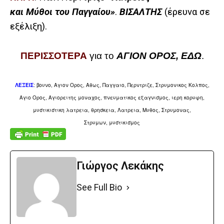
και Μύθοι του Παγγαίου»
.
ΒΙΣΑΛΤΗΣ
(έρευνα σε
εξέλιξη).
ΠΕΡΙΣΣΟΤΕΡΑ
για το
ΑΓΙΟΝ ΟΡΟΣ, ΕΔΩ
.
ΛΕΞΕΙΣ
: βουνο, Αγιον Ορος, Αθως, Παγγαιο, Περντριζε,
Στρυμονικος Κολπος,
Αγιο Ορος,
Αγιορειτης μοναχος, πνευματικος εξαγνισμος, ιερη κορυφη,
μυστικιστικη λατρεια, θρησκεια,
Λατρεια, Μυθος,
Στρυμονας,
Στρυμων,
μυστικισμος
Γιώργος Λεκάκης
See Full Bio