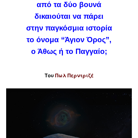
από τα δύο βουνά
δικαιούται να πάρει
στην παγκόσμια ιστορία
το όνομα “Άγιον Όρος”,
ο Άθως ή το Παγγαίο;
Του
Πωλ Περντριζέ