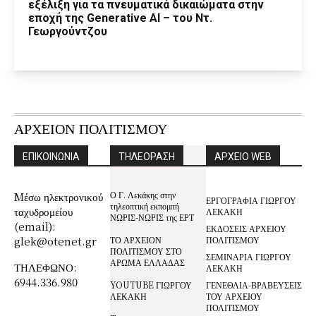
εξέλιξη για τα πνευματικά δικαιώματα στην
εποχή της Generative AI – του Ντ.
Γεωργούντζου
ΑΡΧΕΙΟΝ ΠΟΛΙΤΙΣΜΟΥ
ΕΠΙΚΟΙΝΩΝΙΑ
ΤΗΛΕΟΡΑΣΗ
ΑΡΧΕΙΟ WEB
Ο Γ. Λεκάκης στην
Mέσω ηλεκτρονικού
ΕΡΓΟΓΡΑΦΙΑ ΓΙΩΡΓΟΥ
τηλεοπτική εκπομπή
ταχυδρομείου
ΛΕΚΑΚΗ
ΝΩΡΙΣ-ΝΩΡΙΣ της ΕΡΤ
(email):
ΕΚΔΟΣΕΙΣ ΑΡΧΕΙΟΥ
glek@otenet.gr
ΤΟ ΑΡΧΕΙΟΝ
ΠΟΛΙΤΙΣΜΟΥ
ΠΟΛΙΤΙΣΜΟΥ ΣΤΟ
ΣΕΜΙΝΑΡΙΑ ΓΙΩΡΓΟΥ
ΑΡΩΜΑ ΕΛΛΑΔΑΣ
ΤΗΛΕΦΩΝΟ:
ΛΕΚΑΚΗ
6944.336.980
YOUTUBE ΓΙΩΡΓΟΥ
ΓΕΝΕΘΛΙΑ-ΒΡΑΒΕΥΣΕΙΣ
ΛΕΚΑΚΗ
ΤΟΥ ΑΡΧΕΙΟΥ
ΠΟΛΙΤΙΣΜΟΥ