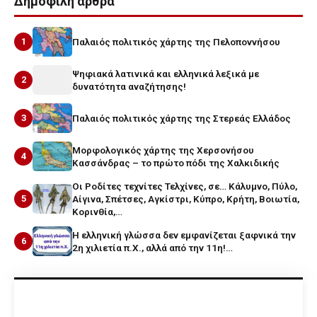
Δημοφιλή άρθρα
1
Παλαιός πολιτικός χάρτης της Πελοποννήσου
Ψηφιακά λατινικά και ελληνικά λεξικά με
2
δυνατότητα αναζήτησης!
3
Παλαιός πολιτικός χάρτης της Στερεάς Ελλάδος
Μορφολογικός χάρτης της Χερσονήσου
4
Κασσάνδρας – το πρώτο πόδι της Χαλκιδικής
Οι Ροδίτες τεχνίτες Τελχίνες, σε… Κάλυμνο, Πύλο,
5
Αίγινα, Σπέτσες, Αγκίστρι, Κύπρο, Κρήτη, Βοιωτία,
Κορινθία,…
Η ελληνική γλώσσα δεν εμφανίζεται ξαφνικά την
6
2η χιλιετία π.Χ., αλλά από την 11η!…