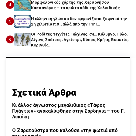
Μορφολογικός χάρτης της Χερσονήσου
4
Κασσάνδρας – το πρώτο πόδι της Χαλκιδικής
Η ελληνική γλώσσα δεν εμφανίζεται ξαφνικά την
5
2η χιλιετία π.Χ., αλλά από την 11η!…
Οι Ροδίτες τεχνίτες Τελχίνες, σε… Κάλυμνο, Πύλο,
6
Αίγινα, Σπέτσες, Αγκίστρι, Κύπρο, Κρήτη, Βοιωτία,
Κορινθία,…
Σχετικά Άρθρα
Κι άλλος άγνωστος μεγαλιθικός «Τάφος
Γιγάντων» ανακαλύφθηκε στην Σαρδηνία – του Γ.
Λεκάκη
Ο Ζαρατούστρα που καλούσε «την φωτιά από