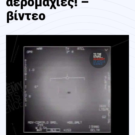
αερομαχίες! –
βίντεο