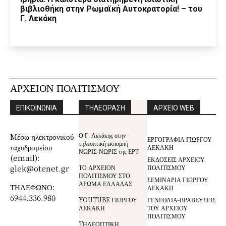
βιβλιοθήκη στην Ρωμαϊκή Αυτοκρατορία! – του
Γ. Λεκάκη
ΑΡΧΕΙΟΝ ΠΟΛΙΤΙΣΜΟΥ
ΕΠΙΚΟΙΝΩΝΙΑ
ΤΗΛΕΟΡΑΣΗ
ΑΡΧΕΙΟ WEB
Ο Γ. Λεκάκης στην
Mέσω ηλεκτρονικού
ΕΡΓΟΓΡΑΦΙΑ ΓΙΩΡΓΟΥ
τηλεοπτική εκπομπή
ταχυδρομείου
ΛΕΚΑΚΗ
ΝΩΡΙΣ-ΝΩΡΙΣ της ΕΡΤ
(email):
ΕΚΔΟΣΕΙΣ ΑΡΧΕΙΟΥ
glek@otenet.gr
ΤΟ ΑΡΧΕΙΟΝ
ΠΟΛΙΤΙΣΜΟΥ
ΠΟΛΙΤΙΣΜΟΥ ΣΤΟ
ΣΕΜΙΝΑΡΙΑ ΓΙΩΡΓΟΥ
ΑΡΩΜΑ ΕΛΛΑΔΑΣ
ΤΗΛΕΦΩΝΟ:
ΛΕΚΑΚΗ
6944.336.980
YOUTUBE ΓΙΩΡΓΟΥ
ΓΕΝΕΘΛΙΑ-ΒΡΑΒΕΥΣΕΙΣ
ΛΕΚΑΚΗ
ΤΟΥ ΑΡΧΕΙΟΥ
ΠΟΛΙΤΙΣΜΟΥ
TΗΛΕΟΠΤΙΚΗ