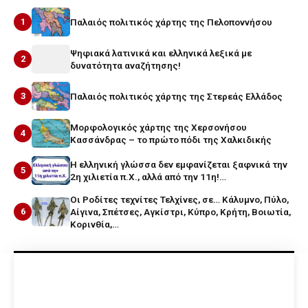
1
Παλαιός πολιτικός χάρτης της Πελοποννήσου
Ψηφιακά λατινικά και ελληνικά λεξικά με
2
δυνατότητα αναζήτησης!
3
Παλαιός πολιτικός χάρτης της Στερεάς Ελλάδος
Μορφολογικός χάρτης της Χερσονήσου
4
Κασσάνδρας – το πρώτο πόδι της Χαλκιδικής
Η ελληνική γλώσσα δεν εμφανίζεται ξαφνικά την
5
2η χιλιετία π.Χ., αλλά από την 11η!…
Οι Ροδίτες τεχνίτες Τελχίνες, σε… Κάλυμνο, Πύλο,
6
Αίγινα, Σπέτσες, Αγκίστρι, Κύπρο, Κρήτη, Βοιωτία,
Κορινθία,…