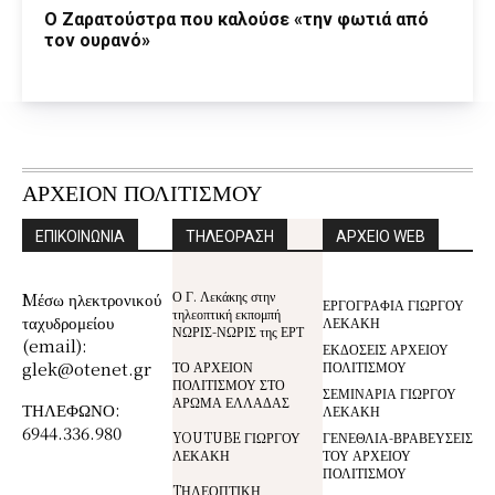
Ο Ζαρατούστρα που καλούσε «την φωτιά από
τον ουρανό»
ΑΡΧΕΙΟΝ ΠΟΛΙΤΙΣΜΟΥ
ΕΠΙΚΟΙΝΩΝΙΑ
ΤΗΛΕΟΡΑΣΗ
ΑΡΧΕΙΟ WEB
Ο Γ. Λεκάκης στην
Mέσω ηλεκτρονικού
ΕΡΓΟΓΡΑΦΙΑ ΓΙΩΡΓΟΥ
τηλεοπτική εκπομπή
ταχυδρομείου
ΛΕΚΑΚΗ
ΝΩΡΙΣ-ΝΩΡΙΣ της ΕΡΤ
(email):
ΕΚΔΟΣΕΙΣ ΑΡΧΕΙΟΥ
glek@otenet.gr
ΤΟ ΑΡΧΕΙΟΝ
ΠΟΛΙΤΙΣΜΟΥ
ΠΟΛΙΤΙΣΜΟΥ ΣΤΟ
ΣΕΜΙΝΑΡΙΑ ΓΙΩΡΓΟΥ
ΑΡΩΜΑ ΕΛΛΑΔΑΣ
ΤΗΛΕΦΩΝΟ:
ΛΕΚΑΚΗ
6944.336.980
YOUTUBE ΓΙΩΡΓΟΥ
ΓΕΝΕΘΛΙΑ-ΒΡΑΒΕΥΣΕΙΣ
ΛΕΚΑΚΗ
ΤΟΥ ΑΡΧΕΙΟΥ
ΠΟΛΙΤΙΣΜΟΥ
TΗΛΕΟΠΤΙΚΗ