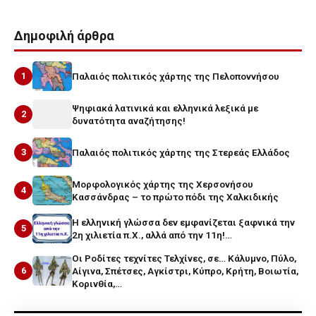
Δημοφιλή άρθρα
1
Παλαιός πολιτικός χάρτης της Πελοποννήσου
Ψηφιακά λατινικά και ελληνικά λεξικά με
2
δυνατότητα αναζήτησης!
3
Παλαιός πολιτικός χάρτης της Στερεάς Ελλάδος
Μορφολογικός χάρτης της Χερσονήσου
4
Κασσάνδρας – το πρώτο πόδι της Χαλκιδικής
Η ελληνική γλώσσα δεν εμφανίζεται ξαφνικά την
5
2η χιλιετία π.Χ., αλλά από την 11η!…
Οι Ροδίτες τεχνίτες Τελχίνες, σε… Κάλυμνο, Πύλο,
6
Αίγινα, Σπέτσες, Αγκίστρι, Κύπρο, Κρήτη, Βοιωτία,
Κορινθία,…