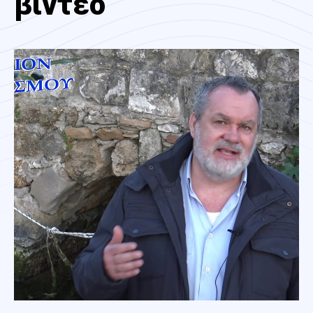
βίντεο