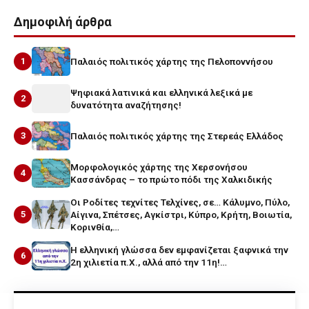
Δημοφιλή άρθρα
1
Παλαιός πολιτικός χάρτης της Πελοποννήσου
Ψηφιακά λατινικά και ελληνικά λεξικά με
2
δυνατότητα αναζήτησης!
3
Παλαιός πολιτικός χάρτης της Στερεάς Ελλάδος
Μορφολογικός χάρτης της Χερσονήσου
4
Κασσάνδρας – το πρώτο πόδι της Χαλκιδικής
Οι Ροδίτες τεχνίτες Τελχίνες, σε… Κάλυμνο, Πύλο,
5
Αίγινα, Σπέτσες, Αγκίστρι, Κύπρο, Κρήτη, Βοιωτία,
Κορινθία,…
Η ελληνική γλώσσα δεν εμφανίζεται ξαφνικά την
6
2η χιλιετία π.Χ., αλλά από την 11η!…