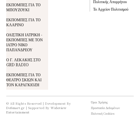
Πολιτικής Απορρήτου
ΕΚΠΟΜΠΕΣ ΓΙΑ ΤΟ
Το Αρχείον Πολιτισμού
ΜΠΟΥΖΟΥΚΙ
ΕΚΠΟΜΠΕΣ ΓΙΑ ΤΟ
ΚΛΑΡΙΝΟ
ΟΛΙΣΤΙΚΗ ΙΑΤΡΙΚΗ -
ΕΚΠΟΜΠΕΣ ΜΕ ΤΟΝ
ΙΑΤΡΟ ΝΙΚΟ
ΠΑΠΑΝΔΡΕΟΥ
Ο Γ. ΛΕΚΑΚΗΣ ΣΤΟ
GRD RADIO
ΕΚΠΟΜΠΕΣ ΓΙΑ ΤΟ
ΘΕΑΤΡΟ ΣΚΙΩΝ ΚΑΙ
ΤΟΝ ΚΑΡΑΓΚΙΟΖΗ
Όροι Χρήσης
© All Rights Reserved | Development By
DoSmart.gr
| Supported By
Wideview
Προστασία Δεδομένων
Entertainment
Πολιτική Cookies