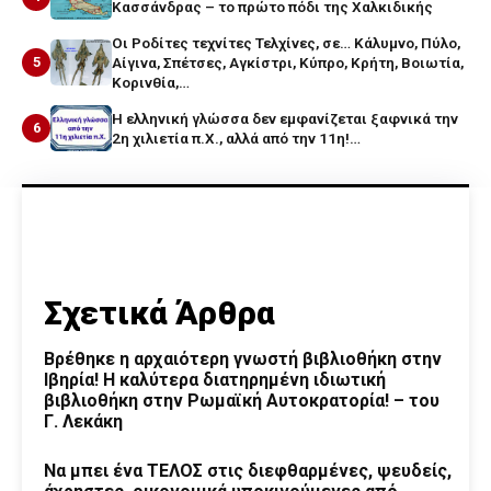
Κασσάνδρας – το πρώτο πόδι της Χαλκιδικής
Οι Ροδίτες τεχνίτες Τελχίνες, σε… Κάλυμνο, Πύλο,
5
Αίγινα, Σπέτσες, Αγκίστρι, Κύπρο, Κρήτη, Βοιωτία,
Κορινθία,…
Η ελληνική γλώσσα δεν εμφανίζεται ξαφνικά την
6
2η χιλιετία π.Χ., αλλά από την 11η!…
Σχετικά Άρθρα
Βρέθηκε η αρχαιότερη γνωστή βιβλιοθήκη στην
Ιβηρία! Η καλύτερα διατηρημένη ιδιωτική
βιβλιοθήκη στην Ρωμαϊκή Αυτοκρατορία! – του
Γ. Λεκάκη
Να μπει ένα ΤΕΛΟΣ στις διεφθαρμένες, ψευδείς,