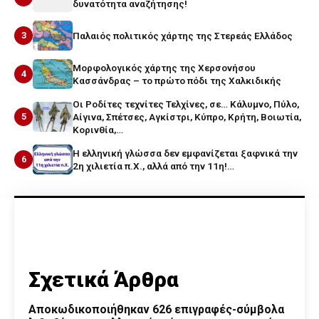
δυνατότητα αναζήτησης!
3
Παλαιός πολιτικός χάρτης της Στερεάς Ελλάδος
Μορφολογικός χάρτης της Χερσονήσου
4
Κασσάνδρας – το πρώτο πόδι της Χαλκιδικής
Οι Ροδίτες τεχνίτες Τελχίνες, σε… Κάλυμνο, Πύλο,
5
Αίγινα, Σπέτσες, Αγκίστρι, Κύπρο, Κρήτη, Βοιωτία,
Κορινθία,…
Η ελληνική γλώσσα δεν εμφανίζεται ξαφνικά την
6
2η χιλιετία π.Χ., αλλά από την 11η!…
Σχετικά Άρθρα
Αποκωδικοποιήθηκαν 626 επιγραφές-σύμβολα