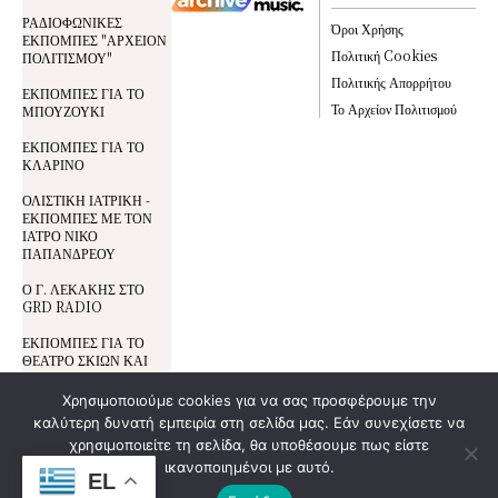
ΡΑΔΙΟΦΩΝΙΚΕΣ
Όροι Χρήσης
ΕΚΠΟΜΠΕΣ "ΑΡΧΕΙΟΝ
Πολιτική Cookies
ΠΟΛΙΤΙΣΜΟΥ"
Πολιτικής Απορρήτου
ΕΚΠΟΜΠΕΣ ΓΙΑ ΤΟ
Το Αρχείον Πολιτισμού
ΜΠΟΥΖΟΥΚΙ
ΕΚΠΟΜΠΕΣ ΓΙΑ ΤΟ
ΚΛΑΡΙΝΟ
ΟΛΙΣΤΙΚΗ ΙΑΤΡΙΚΗ -
ΕΚΠΟΜΠΕΣ ΜΕ ΤΟΝ
ΙΑΤΡΟ ΝΙΚΟ
ΠΑΠΑΝΔΡΕΟΥ
Ο Γ. ΛΕΚΑΚΗΣ ΣΤΟ
GRD RADIO
ΕΚΠΟΜΠΕΣ ΓΙΑ ΤΟ
ΘΕΑΤΡΟ ΣΚΙΩΝ ΚΑΙ
ΤΟΝ ΚΑΡΑΓΚΙΟΖΗ
Χρησιμοποιούμε cookies για να σας προσφέρουμε την
καλύτερη δυνατή εμπειρία στη σελίδα μας. Εάν συνεχίσετε να
Όροι Χρήσης
© All Rights Reserved | Development By
χρησιμοποιείτε τη σελίδα, θα υποθέσουμε πως είστε
DoSmart.gr
| Supported By
Wideview
Προστασία Δεδομένων
ικανοποιημένοι με αυτό.
Entertainment
EL
Πολιτική Cookies