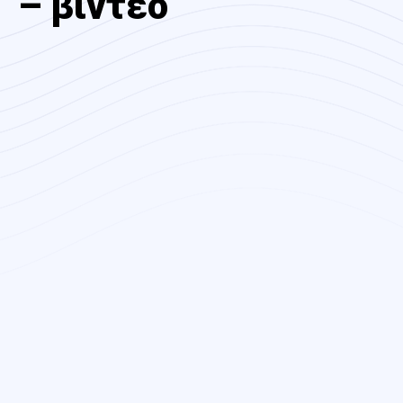
– βίντεο